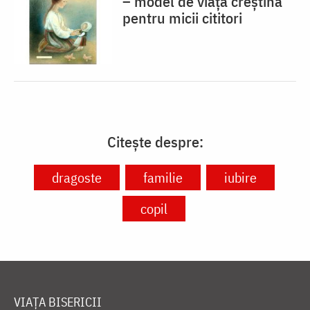
– model de viaţă creştină
pentru micii cititori
Citește despre:
dragoste
familie
iubire
copil
VIAȚA BISERICII