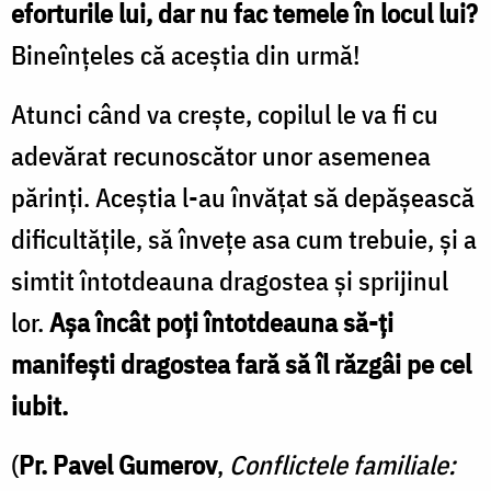
eforturile lui, dar nu fac temele în locul lui?
Bineînţeles că aceştia din urmă!
Atunci când va creşte, copilul le va fi cu
adevărat recunoscător unor asemenea
părinţi. Aceştia l-au învăţat să depăşească
dificultăţile, să înveţe asa cum trebuie, și a
simtit întotdeauna dragostea şi sprijinul
lor.
Aşa încât poţi întotdeauna să-ţi
manifeşti dragostea fară să îl răzgâi pe cel
iubit.
(
Pr. Pavel Gumerov
,
Conflictele familiale: