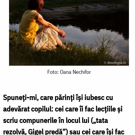
Foto:
Foto: Oana Nechifor
Oana
Nechifor
Spuneţi-mi, care părinţi îşi iubesc cu
adevărat copilul: cei care îi fac lecţiile şi
scriu compunerile în locul lui („tata
rezolvă, Gigel predă”) sau cei care îşi fac