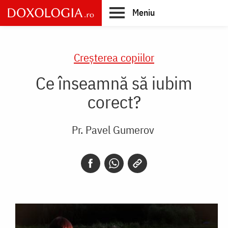
Skip
Meniu
to
main
Main
content
navigation
Creşterea copiilor
Ce înseamnă să iubim
corect?
Pr. Pavel Gumerov