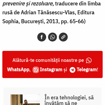
prevenire și rezolvare,
traducere din limba
rusă de Adrian Tănăsescu-Vlas, Editura
Sophia, București, 2013, pp. 65-66)
Alătură-te comunității noastre pe
WhatsApp
,
Instagram
și
Telegram
!
În era tehnologiei, să
învățăm să ne