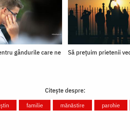
entru gândurile care ne
Să prețuim prietenii ve
Citește despre:
știn
familie
mănăstire
parohie