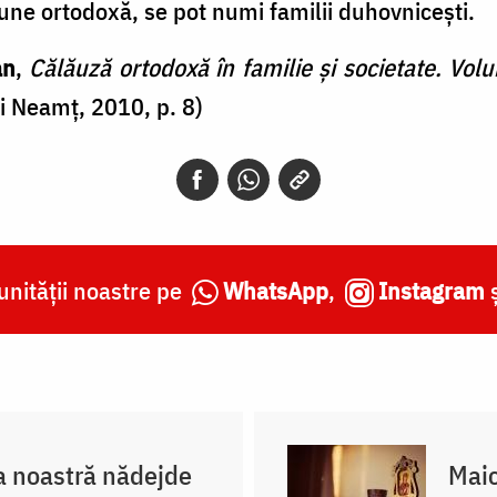
iune ortodoxă, se pot numi familii duhovniceşti.
an
,
Călăuză ortodoxă în familie și societate. Vol
i Neamț, 2010, p. 8)
nității noastre pe
WhatsApp
,
Instagram
 noastră nădejde
Maic