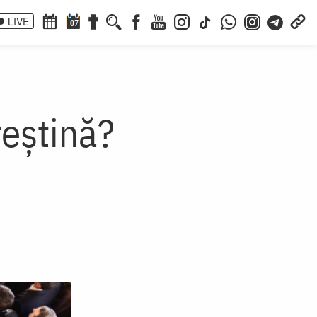
LIVE
07
reștină?