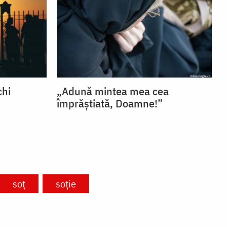
chi
„Adună mintea mea cea
împrăștiată, Doamne!”
soț
soție