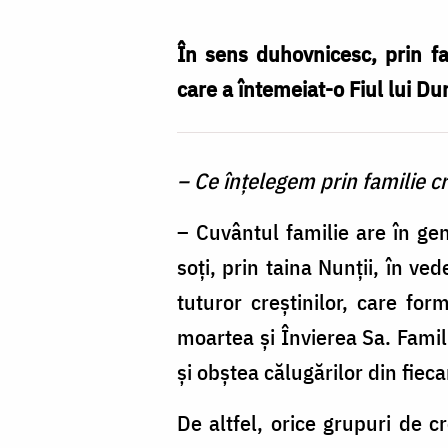
prin
familie
În sens duhovnicesc, prin fa
creștină?
care a întemeiat-o Fiul lui D
/
Foto:
– Ce înţelegem prin familie c
Bogdan
Bulgariu
– Cuvântul familie are în ge
soţi, prin taina Nunţii, în ve
tuturor creştinilor, care fo
moartea şi Învierea Sa. Famil
şi obştea călugărilor din fiec
De altfel, orice grupuri de cr