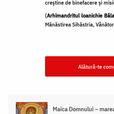
creştine de binefacere şi mis
(
Arhimandritul loanichie Băl
Mănăstirea Sihăstria, Vânător
Alătură-te comu
Maica Domnului – marea