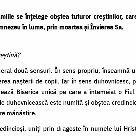
milie se înțelege obștea tuturor creștinilor, ca
umnezeu în lume, prin moartea și Învierea Sa.
reştină?
neral două sensuri. În sens propriu, înseamnă un
derea naşterii de copii. Iar în sens duhovnicesc, 
rmează Biserica unică pe care a întemeiat-o Fi
ie duhovnicească este numită şi obştea credinci
are mănăstire.
edincioşi, uniţi prin dragoste în numele lui Hris