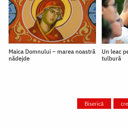
Maica Domnului – marea noastră
Un leac p
nădejde
tulbură
Biserică
cre