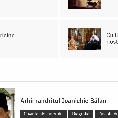
ricine
Cu i
nost
Arhimandritul Ioanichie Bălan
Cuvinte ale autorului
Biografie
Cuvinte d