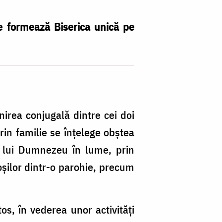
re formează Biserica unică pe
irea conjugală dintre cei doi
prin familie se înţelege obştea
ul lui Dumnezeu în lume, prin
oşilor dintr-o parohie, precum
tos, în vederea unor activităţi