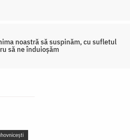
nima noastră să suspinăm, cu sufletul
ru să ne înduioșăm
uhovnicești