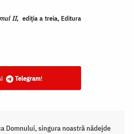
umul II
, ediția a treia, Editura
și
Telegram
!
a Domnului, singura noastră nădejde