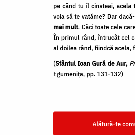
tău?
pe când tu îl cinsteai, acela
/
voia să te vatăme? Dar dacă-l 
Foto:
mai mult
. Căci toate cele car
Oana
În primul rând, întrucât cel 
Nechifor
al doilea rând, fiindcă acela,
(
Sfântul Ioan Gură de Aur,
Pr
Egumenița, pp. 131-132)
Alătură-te comu