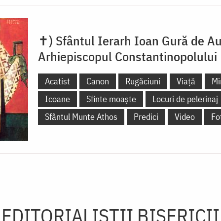
✝) Sfântul Ierarh Ioan Gură de Au
Arhiepiscopul Constantinopolului
Acatist
Canon
Rugăciuni
Viață
Mi
Icoane
Sfinte moaște
Locuri de pelerinaj
Sfântul Munte Athos
Predici
Video
Fo
EDITORIALIȘTII BISERICII