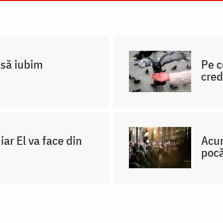
 să iubim
Pe c
cred
iar El va face din
Acum
pocă