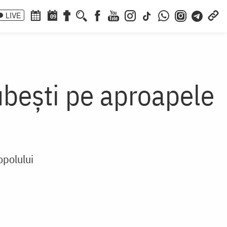
LIVE
09
ubești pe aproapele
opolului