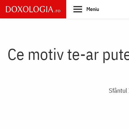
Skip
Meniu
to
main
Main
content
navigation
Ce motiv te-ar put
Sfântul