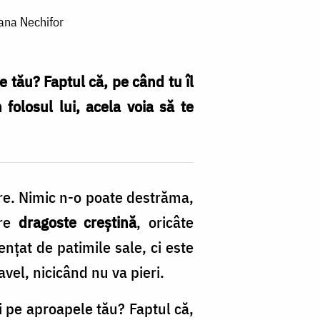
Oana Nechifor
e tău? Faptul că, pe când tu îl
 folosul lui, acela voia să te
oare. Nimic n-o poate destrăma,
are
dragoste creştină
, oricâte
enţat de patimile sale, ci este
vel, nicicând nu va pieri.
ti pe aproapele tău? Faptul că,