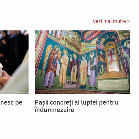
vezi mai multe »
enesc pe
Pașii concreți ai luptei pentru
îndumnezeire