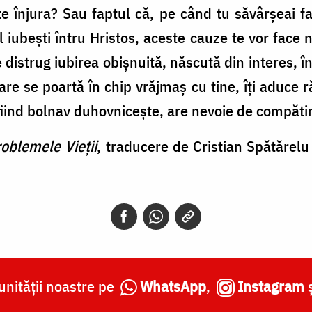
 te înjura? Sau faptul că, pe când tu săvârşeai fa
iubeşti întru Hristos, aceste cauze te vor face n
e distrug iubirea obişnuită, născută din interes, 
care se poartă în chip vrăjmaş cu tine, îţi aduce 
 fiind bolnav duhovniceşte, are nevoie de compătim
oblemele Vieții
, traducere de Cristian Spătărelu 
nității noastre pe
WhatsApp
,
Instagram