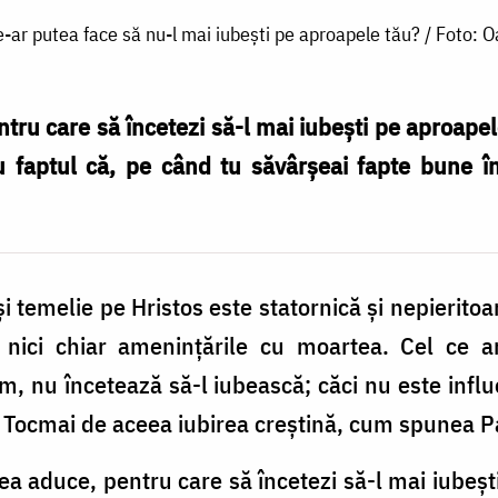
e-ar putea face să nu-l mai iubești pe aproapele tău? / Foto: 
tru care să încetezi să-l mai iubeşti pe aproapel
u faptul că, pe când tu săvârşeai fapte bune în
şi temelie pe Hristos este statornică şi nepierit
i, nici chiar ameninţările cu moartea. Cel ce 
m, nu încetează să-l iubească; căci nu este influ
s. Tocmai de aceea iubirea creştină, cum spunea Pa
tea aduce, pentru care să încetezi să-l mai iubeş