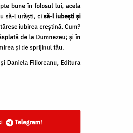
pte bune în folosul lui, acela
u să-l urăşti, ci
să-l iubeşti şi
întăresc iubirea creştină. Cum?
răsplată de la Dumnezeu; şi în
irea şi de sprijinul tău.
și Daniela Filioreanu, Editura
și
Telegram
!