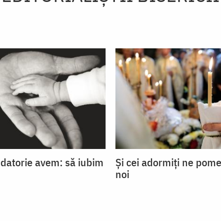
 datorie avem: să iubim
Și cei adormiți ne pom
noi