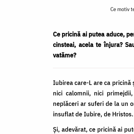
Ce
Ce motiv t
motiv
te-
ar
Ce pricină ai putea aduce, pen
putea
cinsteai, acela te înjura? Sa
face
vatăme?
să
nu-
Iubirea care-L are ca pricină 
l
nici calomnii, nici primejdi
mai
neplăceri ar suferi de la un o
iubești
insuflat de Iubire, de Hristo
pe
aproapele
Şi, adevărat, ce pricină ai pu