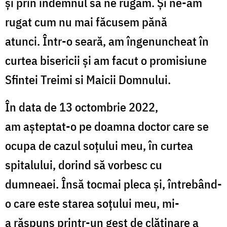
și prin
î
ndemnul s
ă
ne
rugăm
. Și ne-am
rugat cum nu mai
făcusem pănă
atunci.
Î
ntr-o sear
ă
, am
î
ngenuncheat
î
n
curtea bisericii
ş
i am facut o promisiune
Sfintei Treimi si
Maicii
Domnului.
Î
n data de 13 octombrie 2022,
am
aşteptat
-o pe doamna doctor
care se
ocupa de cazul soţului meu, î
n curtea
spitalului, dorind s
ă
vorbesc cu
dumneaei.
Î
ns
ă
tocmai pleca
ş
i,
întrebând
-
o care este starea
soţului
meu, mi-
a
răspuns
printr-un gest de
clătinare
a