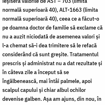
ieşiseră valorile de AST – 703
(limita
normal
ă superioară
4
0),
ALT-166
3
(limita
normal
ă superioară
4
0),
cee
a
ce
a făcut-o
pe doamna doctor de familie să exclame că
nu a auzit niciodată de asemenea valori și
l-a chemat să-i dea trimitere să le refacă
considerând că sunt greșite. Tratamentul
prescris şi administrat nu a dat rezultate și
în câteva zile a început să se
îngălbenească, mai întâi palmele, apoi
scalpul capului și chiar albul ochilor
devenise galben. Așa am ajuns, din nou, în