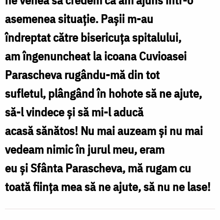
de
asemenea
situaţie
. Pașii m-au
la
îndreptat
către bisericuţa
spitalului,
Iași
am
î
ngenuncheat la icoana Cuvioasei
/
Parascheva
rugându
-m
ă
din tot
Foto:
sufletul,
plângând î
n hohote s
ă
ne ajute,
Oana
s
ă
-l vindece
ş
i s
ă
mi-l aduc
ă
Nechifor
acas
ă sănătos
! Nu mai auzeam
ş
i nu mai
vedeam nimic
î
n jurul meu, eram
eu
ş
i
Sfânta
Parascheva, m
ă
rugam cu
toat
ă fiinţa
mea s
ă
ne ajute, s
ă
nu ne lase!