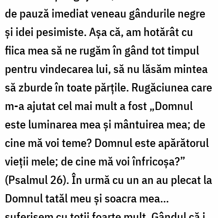
de pauză imediat veneau gândurile negre
și idei pesimiste. Așa că, am hotărât cu
fiica mea să ne rugăm în gând tot timpul
pentru vindecarea lui, să nu lăsăm mintea
să zburde în toate părțile. Rugăciunea care
m-a ajutat cel mai mult a fost „Domnul
este luminarea mea şi mântuirea mea; de
cine mă voi teme? Domnul este apărătorul
vieţii mele; de cine mă voi înfricoşa?”
(Psalmul 26). În urmă cu un an au plecat la
Domnul tatăl meu și soacra mea...
suferisem cu toții foarte mult. Gândul că i