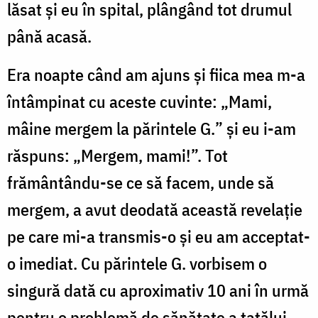
lăsat și eu în spital, plângând tot drumul
până acasă.
Era noapte când am ajuns și fiica mea m-a
întâmpinat cu aceste cuvinte
: „Mami,
m
âine mergem la părintele G.
” și eu i-am
răspuns: „Mergem, mami!”. Tot
frământându-se ce s
ă
facem, unde s
ă
mergem, a avut deodată această revelație
pe care mi-a transmis-o și eu am acceptat-
o imediat. Cu părintele G. vorbisem o
singură dată cu aproximativ 10 ani în urmă
pentru o problemă de
sănătate
a tatălui