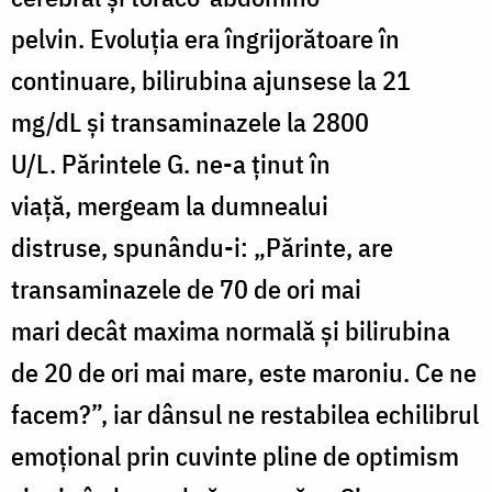
pelvin.
Evoluţia
era
îngrijorătoare î
n
continuare, bilirubina ajunsese la 21
m
g/dL
ş
i transaminazele la 2800
U/L.
Părintele G. ne-a ținut în
viață,
mergeam la dumnealui
distruse,
spunându
-i: „
Părinte,
are
transaminazele de 70 de ori mai
mari
decât
maxima normal
ă ş
i bilirubina
de 20 de ori mai mare, este maroniu. Ce ne
facem?”, iar dânsul ne restabilea echilibrul
emoțional prin cuvinte pline de optimism