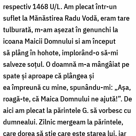
respectiv 1
468
U/L.
A
m plecat
î
ntr-un
suflet la
Mănăstirea
Radu Vod
ă
, eram tare
tulburat
ă
, m-am
aşezat î
n genunchi la
icoana
M
aicii Domnului si am
î
nceput
s
ă plâng î
n hohote,
implorând
-o s
ă
-mi
salveze
soţul
. O doamn
ă
m-a
mângâiat
pe
spate
ș
i aproape c
ă plângea ș
i
ea
î
mpreun
ă
cu mine,
spunându
-mi: „
Așa,
roagă-te, că Maica Domnului ne ajută!”. De
aici am plecat la părintele G. să vorbesc cu
dumnealui. Zilnic mergeam la părintele,
care dorea să știe care este starea lui, iar