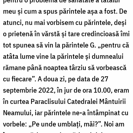
meu
şi cum a spus părintele aşa a fost. De
atunci, nu mai vorbisem cu părintele, deşi
o prietenă în vărstă şi tare credincioasă îmi
tot spunea să vin la părintele G.
„
pentru
c
ă
atâ
ta lume vine la părintele
ş
i dumnealui
r
ăm
ane
până noaptea târziu să vorbească
cu fiecare
”.
A doua zi, pe data de 27
septembrie 2022, în jur de ora 10.00, eram
în curtea Paraclisului Catedralei Mântuirii
Neamului, iar părintele ne-a întâmpinat cu
vorbele
: „Pe unde umbla
ți, măi?
”. Noi am