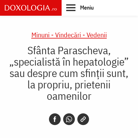
Skip
Meniu
to
main
Main
content
navigation
Minuni - Vindecări - Vedenii
Sfânta Parascheva,
„specialistă în hepatologie”
sau despre cum sfinții sunt,
la propriu, prietenii
oamenilor