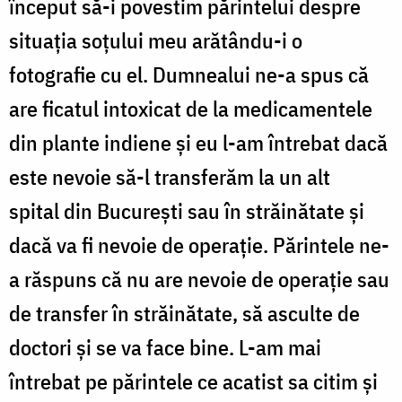
început s
ă
-i povestim părintelui despre
situația soțului meu arătându-i o
fotografie cu el. Dumnealui ne-a spus c
ă
are ficatul intoxicat de la medicamentele
din plante indiene și eu l-am întrebat dac
ă
este nevoie s
ă
-l transferăm la un alt
spital
din Bucureşti
sau în străinătate și
dac
ă
va fi nevoie de operație. Părintele ne-
a răspuns c
ă
nu are nevoie de operație sau
de transfer în străinătate, s
ă
asculte de
doctori și se va face bine. L-am mai
întrebat pe părintele ce acatist sa citim și