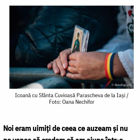
Icoană
Icoană cu Sfânta Cuvioasă Parascheva de la Iași /
Foto: Oana Nechifor
cu
Sfânta
Cuvioasă
Noi eram uimi
ţi
de ceea ce auzeam
ş
i nu
Parascheva
ne venea s
ă
credem c
ă
am
ajuns într
-o