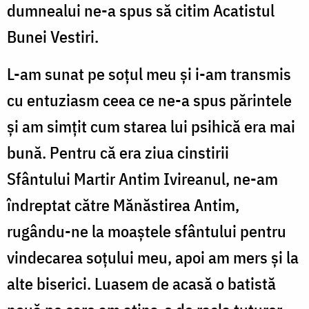
dumnealui ne-a spus s
ă
citim
A
catistul
Bunei Vestiri.
L-am sunat pe soțul meu și i-am transmis
cu entuziasm ceea ce ne-a spus părintele
şi am simţit cum starea lui psihică era mai
bună.
Pentru c
ă
era ziua
cinstirii
S
fântului
M
artir Antim Ivireanul, ne-am
îndreptat
către
Mănăstirea Antim,
rugându-ne la moaștele sfântului pentru
vindecarea soțului meu, apoi am mers și la
alte biserici. Luasem de acas
ă
o batistă