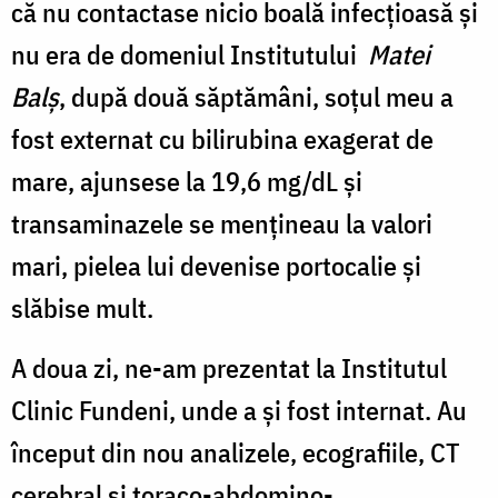
c
ă nu contactase nicio boală infecţioasă şi
nu era de domeniul Institutului
Matei
Balş
, după
dou
ă săptămâni
,
soţul
meu a
fost externat cu bilirubina exagerat de
mare, ajunsese la 19,6 mg/dL
ş
i
transaminazele
se menţineau la valori
mari, p
ielea lui
devenise
portocalie
şi
slăbise
mult.
A doua zi, ne-am prezentat la
Institutul
Clinic
Fundeni, unde a și fost internat.
Au
început din nou analizele, ecografiile, CT
cerebral și toraco-abdomino-