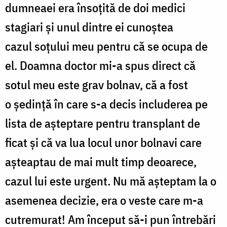
dumneaei era
însoţită
de doi medici
stagiari
ş
i unul dintre ei
cunoştea
cazul
soţului
meu pentru c
ă
se ocupa de
el. Doamna doctor mi-a spus direct c
ă
sotul meu este grav bolnav, c
ă
a fost
o
şedinţă î
n care s-a decis includerea pe
lista de
aşteptare
pentru transplant de
ficat și c
ă
va lua locul unor bolnavi care
așteaptau de mai mult timp deoarece,
cazul lui este urgent. N
u mă
aşteptam
la o
asemenea decizie, era o veste care m-a
cutremurat! Am început s
ă
-i pun întrebări