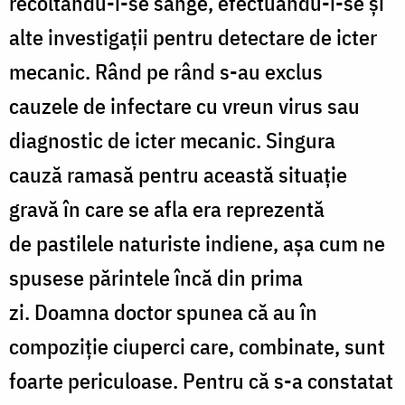
recoltându-i-se s
ânge, efectuându
-i-se
ş
i
alte
investigaţii
pentru detectare de icter
mecanic.
Rând
pe
rând
s-au exclus
cauzele de infectare cu vreun virus sau
diagnostic de icter mecanic. Singura
cauză
ramasă pentru această situație
gravă în care se afla era reprezentă
de
pastilele naturiste indiene
, așa cum ne
spusese părintele încă din prima
zi. D
oamna doctor
spunea că au în
compoziție ciuperci care, combinate, sunt
foarte periculoase
. Pentru că s-
a constatat