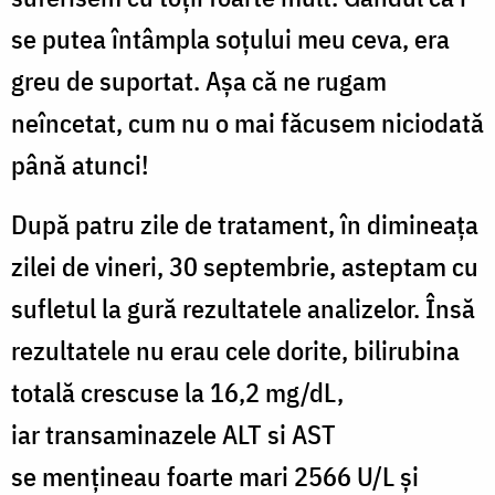
se putea întâmpla soțului meu ceva, era
greu de suportat. Aşa că ne rugam
neîncetat, cum nu o mai făcusem niciodată
până atunci!
După patru zile de tratament,
î
n
dimineaţa
zilei de vineri,
30 septembrie,
asteptam
cu
sufletul la gură rezultatele analizelor. Însă
rezultatele nu erau cele dorite, bilirubina
total
ă
crescuse la
16,2
mg/dL,
iar
transaminazele
ALT si AST
se
menţineau
foarte mari 2
566
U/L
ş
i