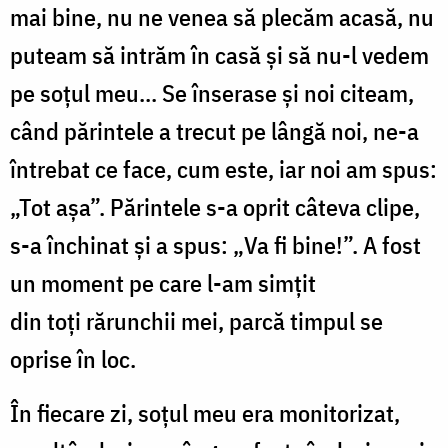
mai bine, nu ne venea să plecăm acasă, nu
puteam să intrăm în casă și să nu-l vedem
pe soțul meu... Se înserase și noi citeam,
când părintele a trecut pe lângă noi, ne-a
întrebat ce face, cum este, iar noi am spus:
„Tot așa”. Părintele s-a oprit câteva clipe,
s-a închinat și a spus:
„
Va fi bine!
”.
A fost
un moment pe care l-am
simţit
din
toţi rărunchii
mei, parc
ă
timpul se
oprise
î
n loc.
În
fiecare zi,
soțul meu
era monitorizat,