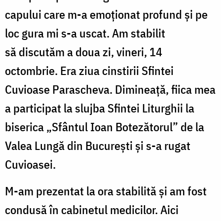
capului care m-a
emoţionat
profund
ş
i pe
loc gura mi s-a uscat. Am stabilit
s
ă discutăm
a doua zi, vineri, 14
octombrie. Era ziua cinstirii Sfintei
Cuvioase Parascheva.
Dimineaţă
, fiica mea
a participat la slujba Sfintei Liturghii
la
biseric
a „
Sf
ântul Ioan Botezătorul” de la
Valea Lungă din Bucureşti și s-a rugat
Cuvioasei.
M-am prezentat la ora stabilită
ş
i am fost
condus
ă î
n cabinetul medicilor. Aici