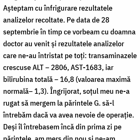
Așteptam cu înfrigurare rezultatele
analizelor recoltate. Pe data de 28
septembrie în timp ce vorbeam cu doamna
doctor au venit și rezultatele analizelor
care ne-au întristat pe toți: transaminazele
crescuse
ALT – 2806, AST-1683, iar
bilirubina totală – 16,8
(valoarea maxim
ă
normal
ă
– 1,3).
Îngrijorat, s
o
ţul meu ne-a
rugat să mergem la părintele G. să-l
întrebăm dacă va avea nevoie de operaţie.
Deşi îl întrebasem încă din prima zi pe
părintele, am mers din nou şi ne-am