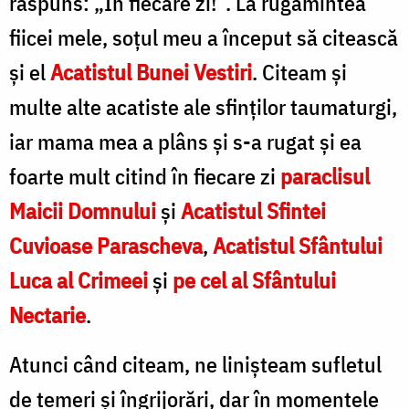
răspuns: „Î
n fiecare zi!”.
La rugămintea
fiicei mele, soțul meu a început să citească
și el
Acatistul Bunei Vestiri
. Citeam și
multe alte acatiste ale sfinților taumaturgi,
iar
mama mea
a plâns şi s-a rugat și ea
foarte mult citind î
n fiecare zi
paraclisul
Maicii Domnului
ş
i
Acatistul Sfintei
Cuvioase Parascheva
,
Acatistul
Sfântului
Luca al Crimeei
ş
i
pe cel al
Sfântului
Nectarie
.
Atunci când citeam, ne linișteam sufletul
de temeri și îngrijorări, dar în momentele