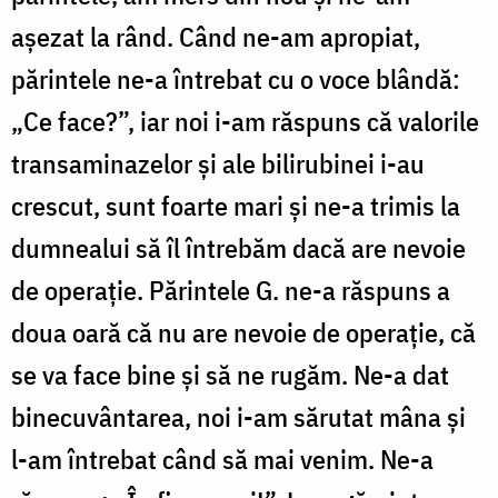
aşezat la rând. Când ne-am apropiat,
părintele ne-a întrebat cu o voce blândă:
„
C
e face?”,
iar noi i-am
răspuns că
valorile
transaminazelor și ale bilirubinei i-au
crescut, sunt foarte mari și
ne-a trimis la
dumnealui să îl întrebăm dacă are nevoie
de operație. Părintele G. ne-a răspuns a
doua oară că nu are nevoie de operație, că
se va face bine și să ne rugăm. Ne-a dat
binecuvântarea, noi i-am sărutat mâna și
l-am întrebat când să mai venim. Ne-a