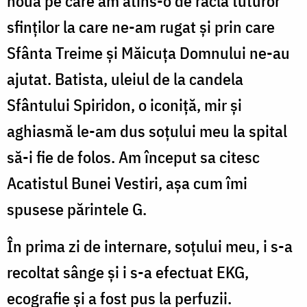
nouă pe care am atins-o de racla tuturor
sfinților la care ne-am rugat și prin care
Sfânta Treime și Măicuța Domnului ne-au
ajutat. Batista, uleiul de la candela
Sf
ântului Spiridon, o iconiță, mir și
aghiasmă
le-am dus soțului meu la spital
să-i fie de folos. Am început sa citesc
Acatistul Bunei Vestiri, așa cum îmi
spusese părintele G.
În prima zi de internare, soțului meu, i s-a
recoltat sânge și i s-a efectuat EKG,
ecografie și a fost pus la perfuzii.