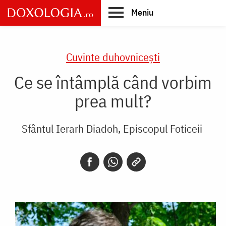
Skip
Meniu
to
main
Main
content
navigation
Cuvinte duhovnicești
Ce se întâmplă când vorbim
prea mult?
Sfântul Ierarh Diadoh, Episcopul Foticeii