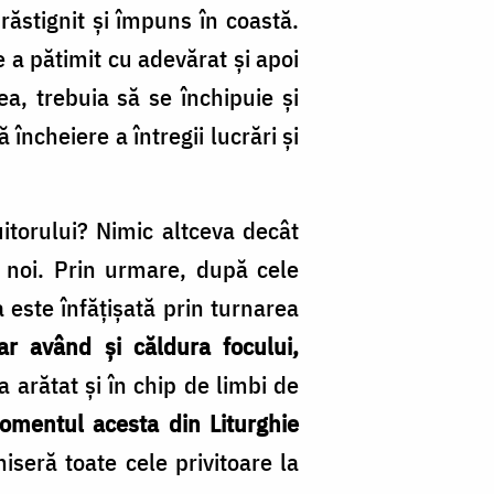
răstignit și împuns în coastă.
 a pătimit cu adevărat și apoi
ea, trebuia să se închipuie și
încheiere a întregii lucrări și
uitorului? Nimic altceva decât
u noi. Prin urmare, după cele
 este înfățișată prin turnarea
ar având și căldura focului,
 arătat și în chip de limbi de
omentul acesta din Liturghie
iseră toate cele privitoare la