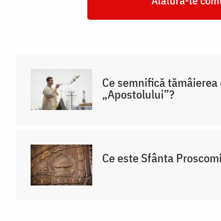
Alătură-te comu
Ce semnifică tămâierea d
„Apostolului”?
Ce este Sfânta Proscom