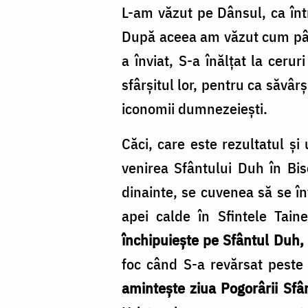
Bogdan
L-am văzut pe Dânsul, ca într
Zamfirescu
După aceea am văzut cum pâi
a înviat, S-a înălțat la ceru
sfârșitul lor, pentru ca săvâr
iconomii dumnezeiești.
Căci, care este rezultatul și
venirea Sfântului Duh în Bis
dinainte, se cuvenea să se în
apei calde în Sfintele Tain
închipuiește pe Sfântul Duh,
foc când S-a revărsat peste S
amintește ziua Pogorârii Sfâ