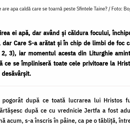
e are apa caldă care se toarnă peste Sfintele Taine? / Foto: 
firea ei apă, dar având și căldura focului, închi
 dar Care S-a arătat și în chip de limbi de foc c
r 2, 3), iar momentul acesta din Liturghie amint
 ce se împliniseră toate cele privitoare la Hris
 desăvârșit.
 pogorât după ce toată lucrarea lui Hristos f
ărtășesc după ce cu vrednicie Jertfa a fost adus
nă acum, s-a înscris în pâine, ca pe o tăbliță, într