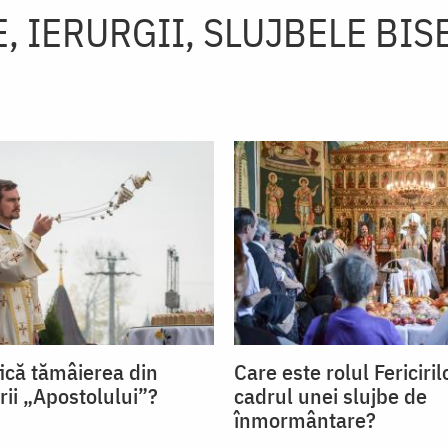
, IERURGII, SLUJBELE BIS
ică tămâierea din
Care este rolul Fericiril
irii „Apostolului”?
cadrul unei slujbe de
înmormântare?