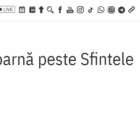
LIVE
09
oarnă peste Sfintele