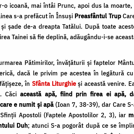
-o icoană, mai întâi Prunc, apoi dus la moarte, 
nea s-a prefăcut în Însuși
Preasfântul Trup
Care
ri și șade de-a dreapta Tatălui. După toate acest
șirea Tainei să fie deplină, adăugându-i-se această 
 urmarea Pătimirilor, învățăturii și faptelor Mânt
erică, dacă le privim pe acestea în legătură c
fățișeze, în
Sfânta Liturghie
și această venire. Ea
e. Căci
această apă, fiind prin firea ei apă, d
 care e numit și apă
(Ioan 7, 38-39), dar Care S-a
finții Apostoli (Faptele Apostolilor 2, 3), iar
m
ntului Duh
; atunci S-a pogorât după ce se împlin