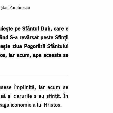
Bogdan Zamfirescu
puiește pe Sfântul Duh, care e
ând S-a revărsat peste Sfinții
ește ziua Pogorârii Sfântului
tos, iar acum, apa aceasta se
usese împlinită, iar acum se
ă și darurile s-au sfințit. În
eaga iconomie a lui Hristos.