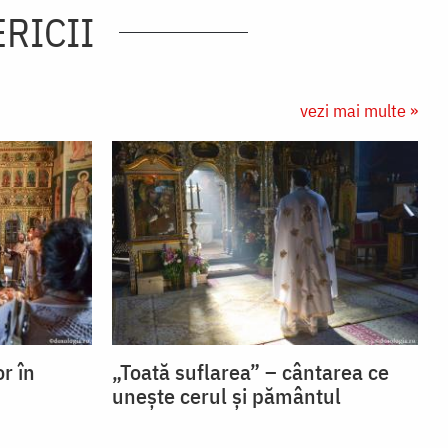
ERICII
vezi mai multe »
or în
„Toată suflarea” – cântarea ce
unește cerul și pământul