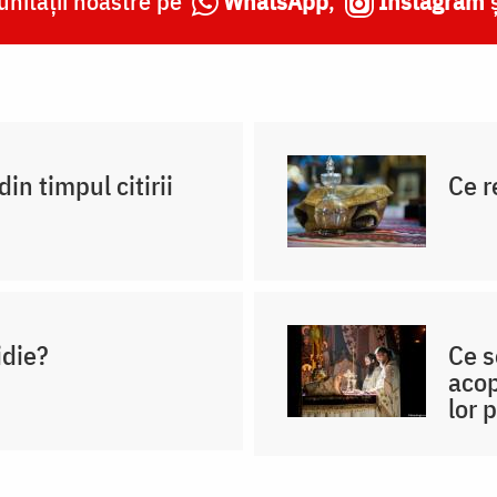
nității noastre pe
WhatsApp
,
Instagram
in timpul citirii
Ce r
idie?
Ce s
acop
lor 