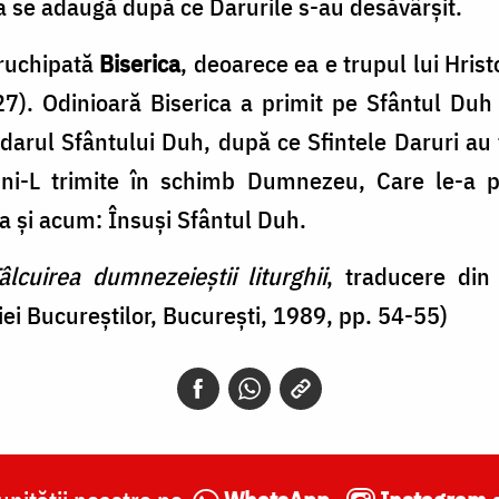
a se adaugă după ce Darurile s-au desăvârșit.
truchipată
Biserica
, deoarece ea e trupul lui Hrist
 27). Odinioară Biserica a primit pe Sfântul Duh
darul Sfântului Duh, după ce Sfintele Daruri au f
 ni-L trimite în schimb Dumnezeu, Care le-a p
 ca și acum: Însuși Sfântul Duh.
âlcuirea dumnezeieștii liturghii
, traducere din
iei Bucureștilor, București, 1989, pp. 54-55)