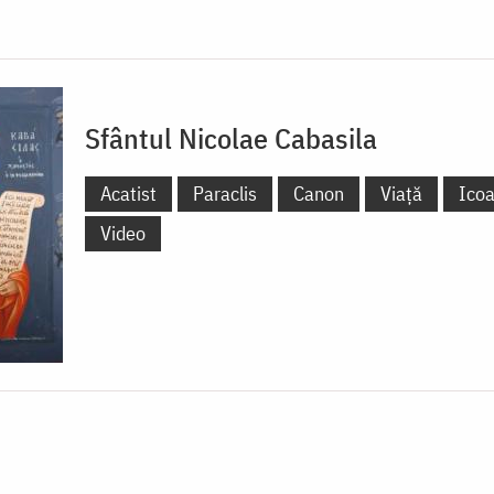
Sfântul Nicolae Cabasila
Acatist
Paraclis
Canon
Viață
Ico
Video