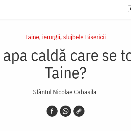
Taine, ierurgii, slujbele Bisericii
 apa caldă care se t
Taine?
Sfântul Nicolae Cabasila