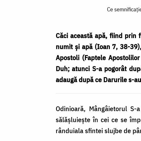
Ce
Ce semnificați
semnificație
are
apa
Căci această apă, fiind prin 
caldă
numit și apă (Ioan 7, 38-39),
care
Apostoli (Faptele Apostolilo
se
Duh; atunci S-a pogorât după
toarnă
adaugă după ce Darurile s-au
peste
Sfintele
Odinioară, Mângâietorul S-a
Taine?
sălășluiește în cei ce se împ
/
rânduiala sfintei slujbe de pâ
Foto: