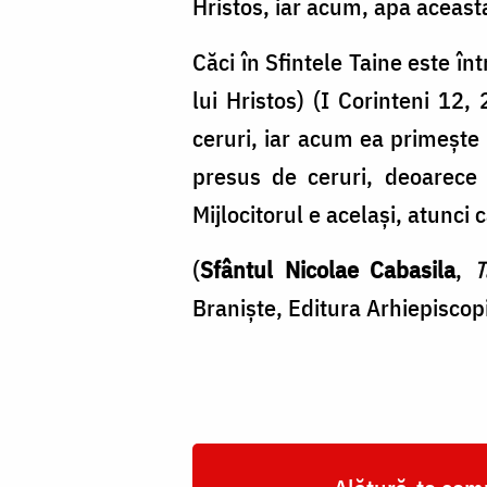
Hristos, iar acum, apa aceast
Căci în Sfintele Taine este în
lui Hristos) (I Corinteni 12,
ceruri, iar acum ea primește 
presus de ceruri, deoarece
Mijlocitorul e același, atunci
(
Sfântul Nicolae Cabasila
,
T
Braniște, Editura Arhiepiscop