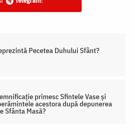
și
Telegram
!
eprezintă Pecetea Duhului Sfânt?
emnificație primesc Sfintele Vase și
erămintele acestora după depunerea
pe Sfânta Masă?