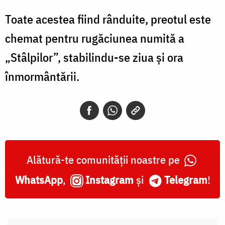
Toate acestea fiind rânduite, preotul este
chemat pentru rugăciunea numită a
„Stâlpilor”, stabilindu-se ziua și ora
înmormântării.
Alătură-te comunității noastre pe
WhatsApp
,
Instagram
și
Telegram
!