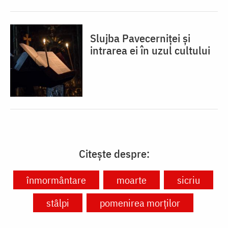
Slujba Pavecerniței și
intrarea ei în uzul cultului
Citește despre:
înmormântare
moarte
sicriu
stâlpi
pomenirea morților