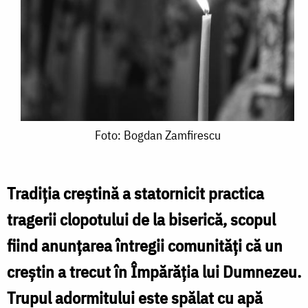
Foto:
Foto: Bogdan Zamfirescu
Bogdan
Zamfirescu
Tradiția creștină a statornicit practica
tragerii clopotului de la biserică, scopul
fiind anunțarea întregii comunități că un
creștin a trecut în Împărăția lui Dumnezeu.
Trupul adormitului este spălat cu apă