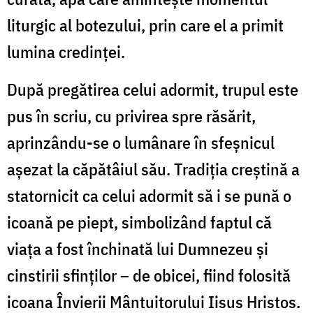
liturgic al botezului, prin care el a primit
lumina credinței.
După pregătirea celui adormit, trupul este
pus în scriu, cu privirea spre răsărit,
aprinzându-se o lumânare în sfeșnicul
așezat la căpătâiul său. Tradiția creștină a
statornicit ca celui adormit să i se pună o
icoană pe piept, simbolizând faptul că
viața a fost închinată lui Dumnezeu și
cinstirii sfinților – de obicei, fiind folosită
icoana Învierii Mântuitorului Iisus Hristos.