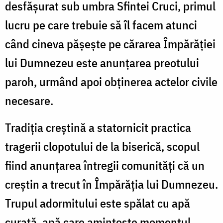
desfășurat sub umbra Sfintei Cruci, primul
lucru pe care trebuie să îl facem atunci
când cineva pășește pe cărarea Împărăției
lui Dumnezeu este anunțarea preotului
paroh, urmând apoi obținerea actelor civile
necesare.
Tradiția creștină a statornicit practica
tragerii clopotului de la biserică, scopul
fiind anunțarea întregii comunități că un
creștin a trecut în Împărăția lui Dumnezeu.
Trupul adormitului este spălat cu apă
curată, apă care amintește momentul