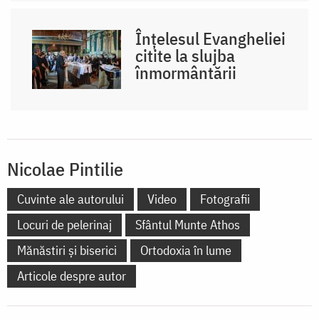
Înțelesul Evangheliei
citite la slujba
înmormântării
Nicolae Pintilie
Cuvinte ale autorului
Video
Fotografii
Locuri de pelerinaj
Sfântul Munte Athos
Mănăstiri și biserici
Ortodoxia în lume
Articole despre autor