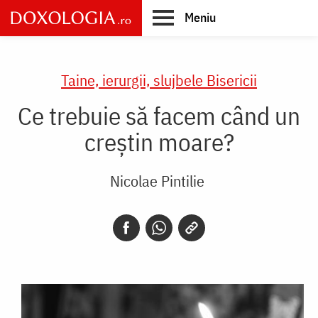
Skip
Meniu
to
main
Main
content
navigation
Taine, ierurgii, slujbele Bisericii
Ce trebuie să facem când un
creștin moare?
Nicolae Pintilie