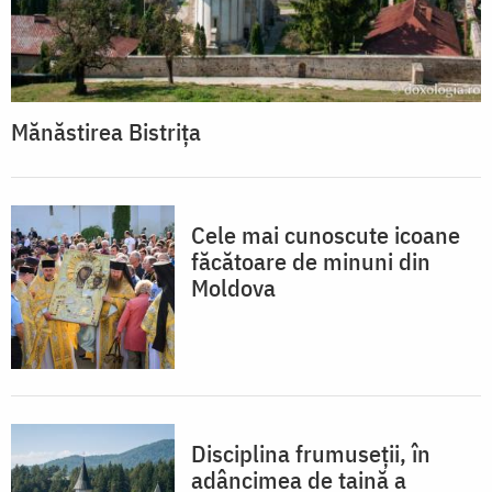
Mănăstirea Bistrița
Cele mai cunoscute icoane
făcătoare de minuni din
Moldova
Disciplina frumuseții, în
adâncimea de taină a