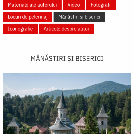
Materiale ale autorului
Video
Fotografii
Locuri de pelerinaj
Mănăstiri și biserici
Iconografie
Articole despre autor
MĂNĂSTIRI ȘI BISERICI