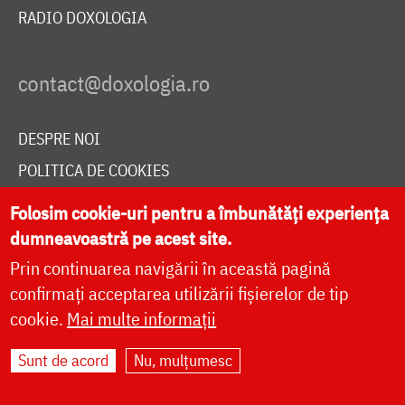
RADIO DOXOLOGIA
DESPRE NOI
POLITICA DE COOKIES
DONEAZĂ ONLINE PENTRU CATEDRALA NAȚIONALĂ
Folosim cookie-uri pentru a îmbunătăți experiența
dumneavoastră pe acest site.
Prin continuarea navigării în această pagină
LIVE
confirmați acceptarea utilizării fișierelor de tip
cookie.
Mai multe informații
Site dezvoltat de
DOXOLOGIA MEDIA
,
Sunt de acord
Nu, mulțumesc
Arhiepiscopia Iașilor | ©
doxologia.ro