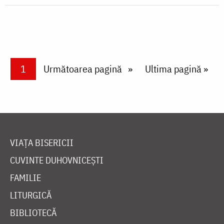
Paginare
Current page
1
Next page
Următoarea pagină
Last page
Ultima pagină »
VIAȚA BISERICII
CUVINTE DUHOVNICEȘTI
FAMILIE
LITURGICĂ
BIBLIOTECĂ