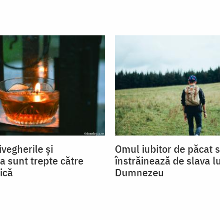
ivegherile și
Omul iubitor de păcat 
a sunt trepte către
înstrăinează de slava lu
ică
Dumnezeu