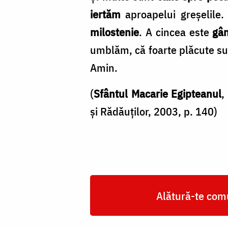
iertăm
aproapelui greșelile.
milostenie
. A cincea este
gân
umblăm, că foarte plăcute sun
Amin.
(
Sfântul Macarie Egipteanul
,
și Rădăuților, 2003, p. 140)
Alătură-te comu