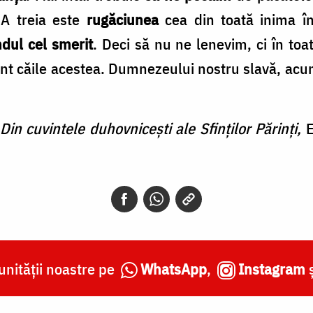
 A treia este
rugăciunea
cea din toată inima în
dul cel smerit
. Deci să nu ne lenevim, ci în toa
t căile acestea. Dumnezeului nostru slavă, acum ș
Din cuvintele duhovnicești ale Sfinților Părinți,
E
nității noastre pe
WhatsApp
,
Instagram