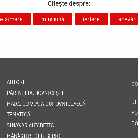
Citește despre:
efăimare
minciună
iertare
adevăr
AUTORI
PĂRINȚI DUHOVNICEȘTI
DE
MAICI CU VIAȚĂ DUHOVNICEASCĂ
PO
TEMATICĂ
DO
SINAXAR ALFABETIC
MĂNĂSTIRI ȘI BISERICI