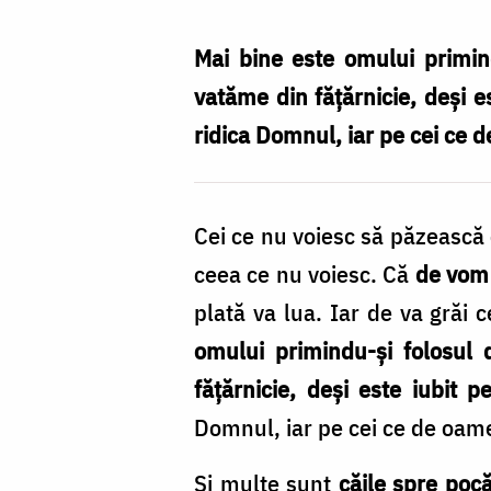
către
pocăință
Mai bine este omului primind
/
vatăme din fățărnicie, deși e
Foto:
ridica Domnul, iar pe cei ce d
Oana
Nechifor
Cei ce nu voiesc să păzească c
ceea ce nu voiesc. Că
de vom 
plată va lua. Iar de va grăi 
omului primindu-și folosul 
fățărnicie, deși este iubit 
Domnul, iar pe cei ce de oamen
Și multe sunt
căile spre pocă