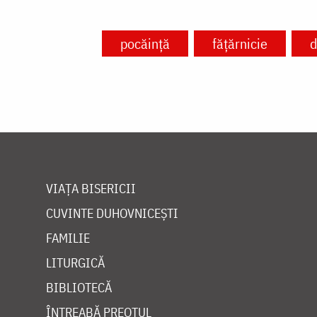
pocăință
fățărnicie
d
VIAȚA BISERICII
CUVINTE DUHOVNICEȘTI
FAMILIE
LITURGICĂ
BIBLIOTECĂ
ÎNTREABĂ PREOTUL