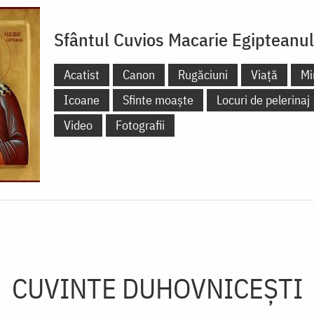
Sfântul Cuvios Macarie Egipteanul
Acatist
Canon
Rugăciuni
Viață
Mi
Icoane
Sfinte moaște
Locuri de pelerinaj
Video
Fotografii
CUVINTE DUHOVNICEȘTI