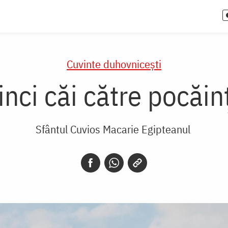
Cuvinte duhovnicești
inci căi către pocăin
Sfântul Cuvios Macarie Egipteanul