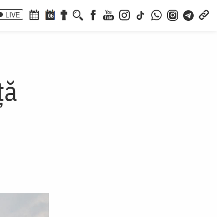
LIVE
06
ță