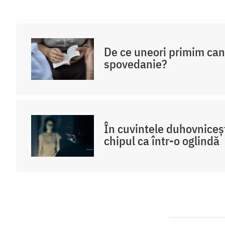
De ce uneori primim ca
spovedanie?
În cuvintele duhovniceș
chipul ca într-o oglindă