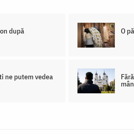
non după
O pă
ti ne putem vedea
Fără
mân