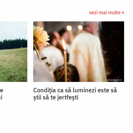
vezi mai multe »
se
Condiția ca să luminezi este să
i
știi să te jertfești