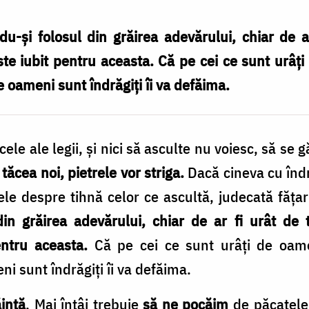
u-și folosul din grăirea adevărului, chiar de ar
ste iubit pentru aceasta. Că pe cei ce sunt urâți
e oameni sunt îndrăgiți îi va defăima.
ele ale legii, și nici să asculte nu voiesc, să se 
tăcea noi, pietrele vor striga.
Dacă cineva cu îndr
cele despre tihnă celor ce ascultă, judecată făța
din grăirea adevărului, chiar de ar fi urât de 
pentru aceasta.
Că pe cei ce sunt urâți de oamen
i sunt îndrăgiți îi va defăima.
ință
. Mai întâi trebuie
să ne pocăim
de păcatele