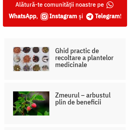
Alătură-te comunității noastre pe
WhatsApp
,
Instagram
și
Telegram
!
Ghid practic de
recoltare a plantelor
medicinale
Zmeurul – arbustul
plin de beneficii