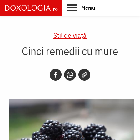
Skip
Meniu
to
main
Main
content
navigation
Stil de viaţă
Cinci remedii cu mure