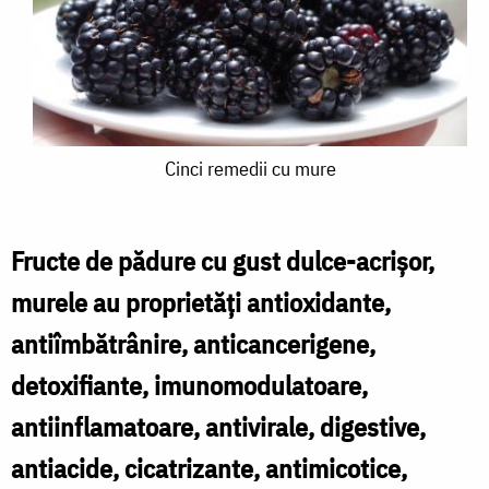
Cinci
Cinci remedii cu mure
remedii
cu
Fructe de pădure cu gust dulce-acrișor,
mure
murele au proprietăți antioxidante,
antiîmbătrânire, anticancerigene,
detoxifiante, imunomodulatoare,
antiinflamatoare, antivirale, digestive,
antiacide, cicatrizante, antimicotice,