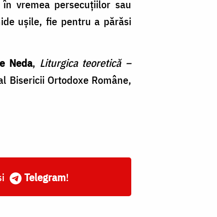
s în vremea persecuțiilor sau
hide ușile, fie pentru a părăsi
he Neda
,
Liturgica teoretică –
e al Bisericii Ortodoxe Române,
și
Telegram
!