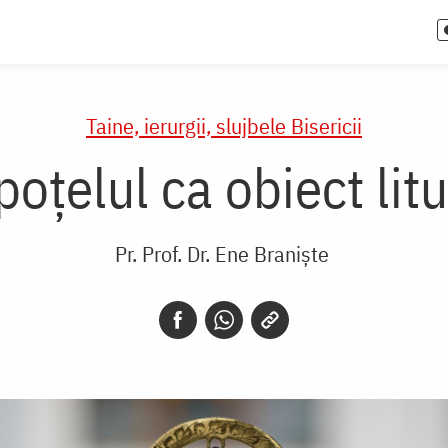
Taine, ierurgii, slujbele Bisericii
poțelul ca obiect litu
Pr. Prof. Dr. Ene Braniște