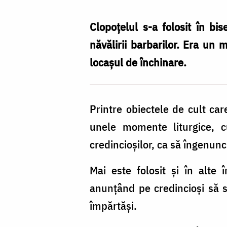
obiect
liturgic
Clopoțelul s-a folosit în bi
/
năvălirii barbarilor. Era un m
Foto:
locașul de închinare.
Oana
Nechifor
Printre obiectele de cult ca
unele momente liturgice, cu
credincioșilor, ca să îngenunc
Mai este folosit și în alte
anunțând pe credincioși să 
împărtăși.