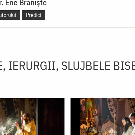
Dr. Ene Braniște
utorului
Predici
, IERURGII, SLUJBELE BIS