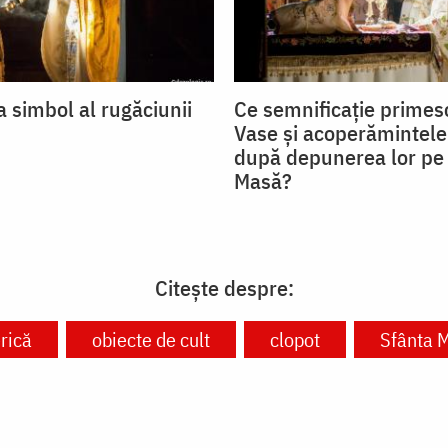
 simbol al rugăciunii
Ce semnificație primesc
Vase și acoperămintele
după depunerea lor pe
Masă?
Citește despre:
rică
obiecte de cult
clopot
Sfânta 