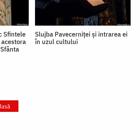
 Sfintele
Slujba Pavecerniței și intrarea ei
 acestora
în uzul cultului
 Sfânta
Masă