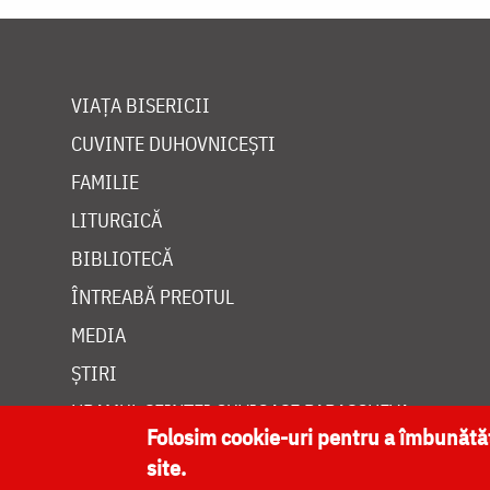
VIAȚA BISERICII
CUVINTE DUHOVNICEȘTI
FAMILIE
LITURGICĂ
BIBLIOTECĂ
ÎNTREABĂ PREOTUL
MEDIA
ȘTIRI
HRAMUL SFINTEI CUVIOASE PARASCHEVA
Folosim cookie-uri pentru a îmbunăt
site.