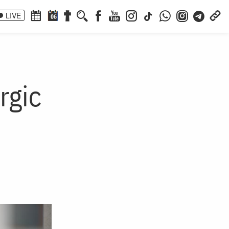
LIVE
06
rgic