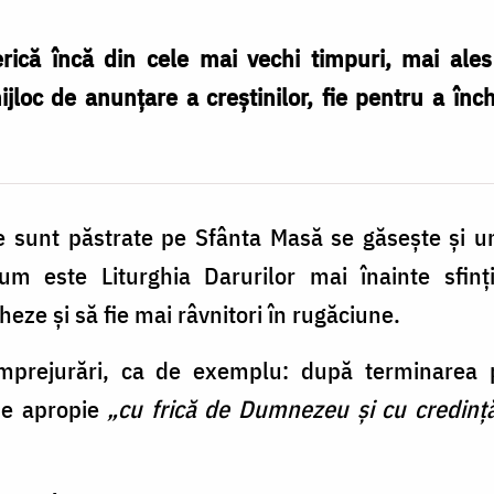
serică încă din cele mai vechi timpuri, mai ale
ijloc de anunțare a creștinilor, fie pentru a înc
re sunt păstrate pe Sfânta Masă se găsește și 
m este Liturghia Darurilor mai înainte sfinț
heze și să fie mai râvnitori în rugăciune.
 împrejurări, ca de exemplu: după terminarea pr
se apropie
„cu frică de Dumnezeu și cu credinț