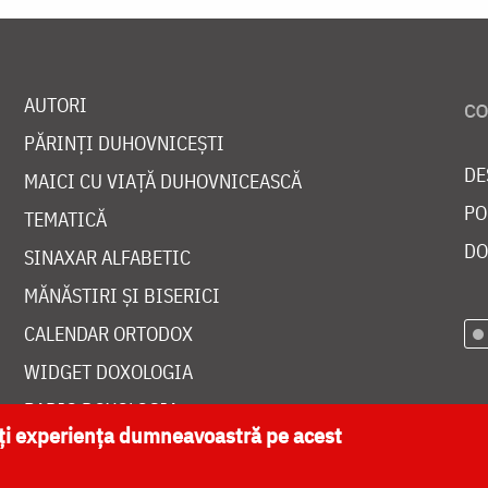
AUTORI
PĂRINȚI DUHOVNICEȘTI
DE
MAICI CU VIAȚĂ DUHOVNICEASCĂ
PO
TEMATICĂ
DO
SINAXAR ALFABETIC
MĂNĂSTIRI ȘI BISERICI
CALENDAR ORTODOX
WIDGET DOXOLOGIA
RADIO DOXOLOGIA
ăți experiența dumneavoastră pe acest