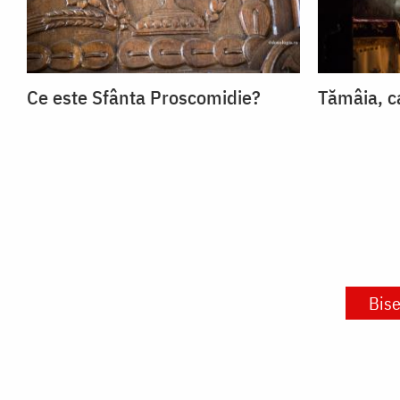
Ce este Sfânta Proscomidie?
Tămâia, ca
Bise