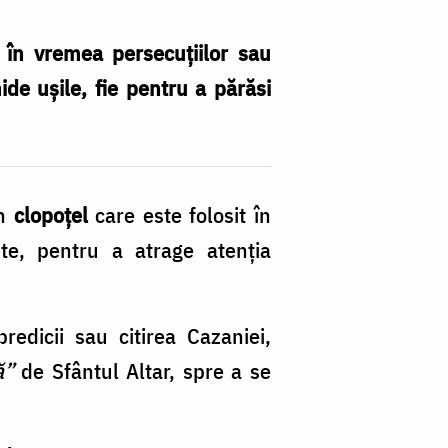
s în vremea persecuțiilor sau
hide ușile, fie pentru a părăsi
un
clopoțel
care este folosit în
ite, pentru a atrage atenția
edicii sau citirea Cazaniei,
ă”
de Sfântul Altar, spre a se