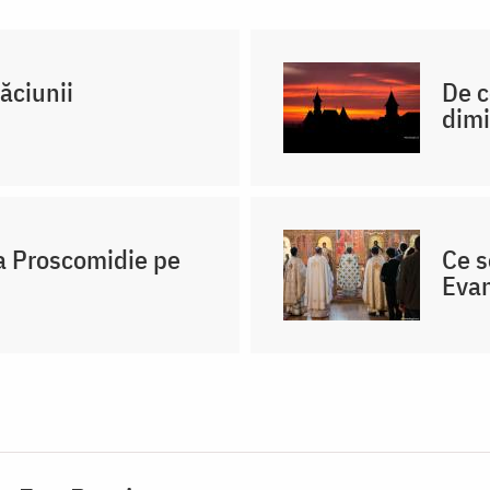
ăciunii
De c
dimi
a Proscomidie pe
Ce s
Evan