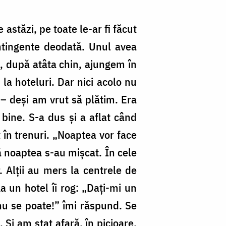
 astăzi, pe toate le-ar fi făcut
ontingente deodată. Unul avea
vă, după atâta chin, ajungem în
la hoteluri. Dar nici acolo nu
 – deşi am vrut să plătim. Era
 bine. S-a dus şi a aflat când
 în trenuri. „Noaptea vor face
ă noaptea s-au mişcat. În cele
. Alţii au mers la centrele de
a un hotel îi rog: „Daţi-mi un
 nu se poate!” îmi răspund. Se
Şi am stat afară, în picioare,