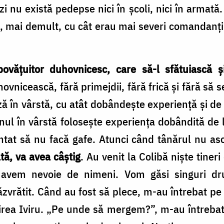
i nu există pedepse nici în școli, nici în armată
ă, mai demult, cu cât erau mai severi comandanţii,
ovăţuitor duhovnicesc, care să-l sfătuiască ş
ovnicească, fără primejdii, fără frică şi fără să
ză în vârstă, cu atât dobândeşte experienţă şi de la
ul în vârstă foloseşte experienţa dobândită de la 
tat să nu facă gafe. Atunci când tânărul nu asc
tă, va avea câştig
. Au venit la Colibă nişte tineri
 avem nevoie de nimeni. Vom găsi singuri drum
ăzvrătit. Când au fost să plece, m-au întrebat p
ea Iviru. „Pe unde să mergem?”, m-au întrebat. „