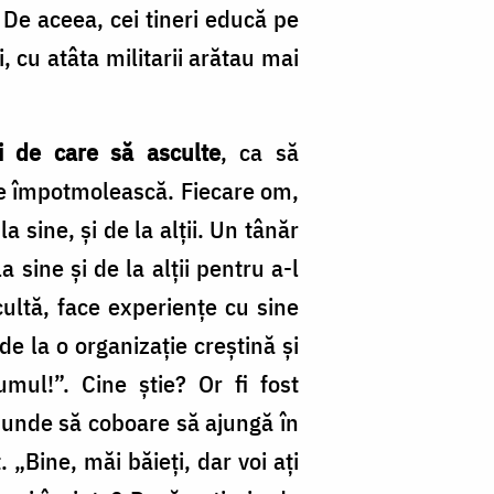
. De aceea, cei tineri educă pe
 cu atâta militarii arătau mai
i de care să asculte
, ca să
 se împotmolească. Fiecare om,
 sine, şi de la alţii. Un tânăr
sine şi de la alţii pentru a-l
ultă, face experienţe cu sine
 de la o organizaţie creştină şi
ul!”. Cine ştie? Or fi fost
e unde să coboare să ajungă în
Bine, măi băieţi, dar voi aţi