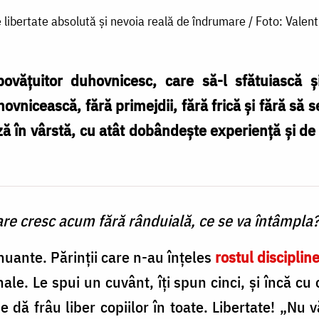
re libertate absolută și nevoia reală de îndrumare / Foto: Vale
ovăţuitor duhovnicesc, care să-l sfătuiască ş
ovnicească, fără primejdii, fără frică şi fără să
ză în vârstă, cu atât dobândeşte experienţă şi de la
 care cresc acum fără rânduială, ce se va întâmpla
uante. Părinţii care n-au înţeles
rostul discipline
ale. Le spui un cuvânt, îţi spun cinci, şi încă cu 
se dă frâu liber copiilor în toate. Libertate! „Nu vă