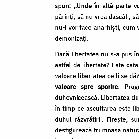
Bîrgăoanu
spun: „Unde în altă parte vo
părinţi, să nu vrea dascăli, s
nu-i vor face anarhişti, cum 
demonizaţi.
Dacă libertatea nu s-a pus î
astfel de libertate? Este ca
valoare libertatea ce li se dă
valoare spre sporire
. Prog
duhovnicească. Libertatea du
în timp ce ascultarea este lib
duhul răzvrătirii. Fireşte, s
desfigurează frumoasa natură