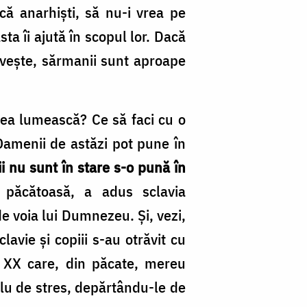
că anarhişti, să nu-i vrea pe
ta îi ajută în scopul lor. Dacă
riveşte, sărmanii sunt aproape
cea lumească? Ce să faci cu o
Oamenii de astăzi pot pune în
i nu sunt în stare s-o pună în
 păcătoasă, a adus sclavia
 voia lui Dumnezeu. Şi, vezi,
lavie şi copiii s-au otrăvit cu
lui XX care, din păcate, mereu
lu de stres, depărtându-le de