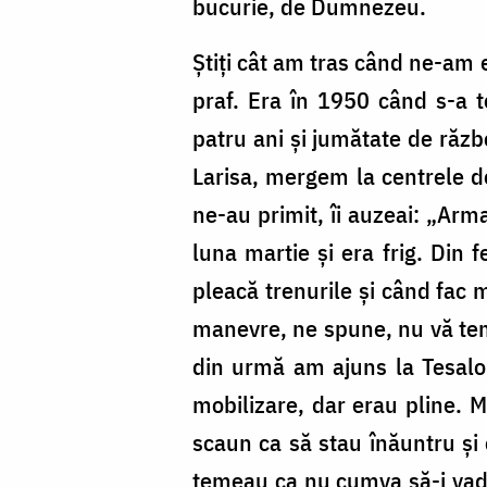
bucurie, de Dumnezeu.
Ştiţi cât am tras când ne-am el
praf. Era în 1950 când s-a t
patru ani şi jumătate de războ
Larisa, mergem la centrele de
ne-au primit, îi auzeai: „Arm
luna martie şi era frig. Din 
pleacă trenurile şi când fac 
manevre, ne spune, nu vă teme
din urmă am ajuns la Tesaloni
mobilizare, dar erau pline. M
scaun ca să stau înăuntru şi 
temeau ca nu cumva să-i vadă 