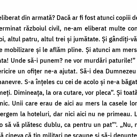
iberat din armată? Dacă ar fi fost atunci copiii de
erminat războiul civil, ne-am eliberat multe c
i, altul patru, altul trei şi jumătate. Şi gândiţi-
 mobilizare şi le aflăm pline. Şi atunci am mers 
ata! Unde să-i punem? ne vor murdări paturile!”
fericire un ofiţer ne-a ajutat. Să-i dea Dumnezeu
manevre. S-a înţeles cu cei de acolo şi ne-a băgat
ţi. Dimineaţa, la ora cutare, vor pleca”. Şi toat
c. Unii care erau de aici au mers la casele lor
ergem la hoteluri, dar nici aici nu ne primeau. L
o să vă plătesc dublu, ca pentru un pat”'. „Nu,
cineva că ţin militari pe scaune şi să-i denunţe. 