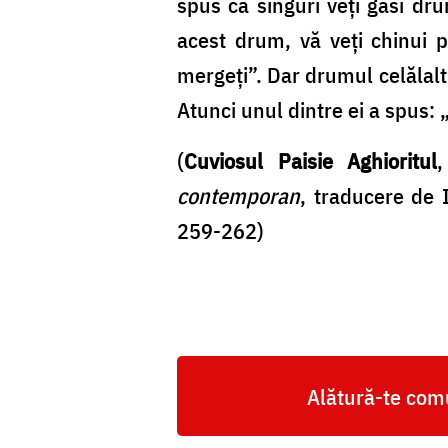
spus că singuri veţi găsi dr
acest drum, vă veţi chinui p
mergeţi”. Dar drumul celălalt, 
Atunci unul dintre ei a spus: 
(
Cuviosul Paisie Aghioritul
contemporan
, traducere de 
259-262)
Alătură-te comu