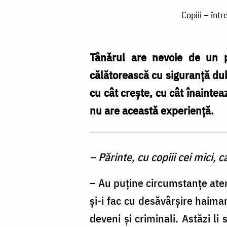
Copiii
Copiii – înt
–
între
libertate
Tânărul are nevoie de un p
absolută
călătorească cu siguranţă duh
și
cu cât creşte, cu cât înaintea
nevoia
nu are această experienţă.
reală
de
– Părinte, cu copiii cei mici,
îndrumare
/
– Au puţine circumstanţe aten
Foto:
şi-i fac cu desăvârşire haiman
Valentina
deveni şi criminali. Astăzi li 