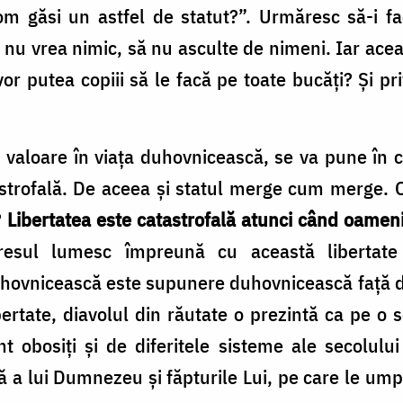
m găsi un astfel de statut?”. Urmăresc să-i fa
ă nu vrea nimic, să nu asculte de nimeni. Iar aceas
vor putea copiii să le facă pe toate bucăţi? Şi p
n valoare în viaţa duhovnicească, se va pune în 
tastrofală. De aceea şi statul merge cum merge. 
?
Libertatea este catastrofală atunci când oameni
resul lumesc împreună cu această libertate
hovnicească este supunere duhovnicească faţă de
ertate, diavolul din răutate o prezintă ca pe o sc
unt obosiţi şi de diferitele sisteme ale secolu
 a lui Dumnezeu şi făpturile Lui, pe care le ump