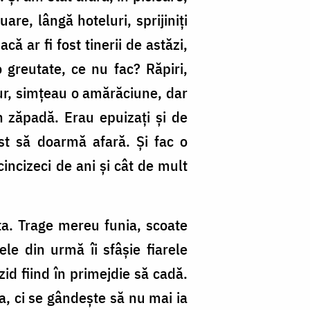
are, lângă hoteluri, sprijiniţi
că ar fi fost tinerii de astăzi,
o greutate, ce nu fac? Răpiri,
gur, simţeau o amărăciune, dar
n zăpadă. Erau epuizaţi şi de
st să doarmă afară. Şi fac o
 cincizeci de ani şi cât de mult
ita. Trage mereu funia, scoate
ele din urmă îi sfâşie fiarele
zid fiind în primejdie să cadă.
a, ci se gândeşte să nu mai ia