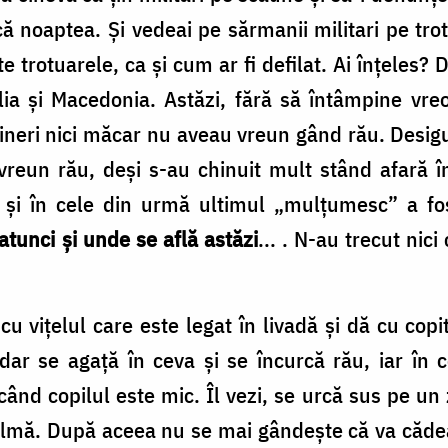
că noaptea. Şi vedeai pe sărmanii militari pe trotu
trotuarele, ca şi cum ar fi defilat. Ai înţeles? Da
alia şi Macedonia. Astăzi, fără să întâmpine vre
 tineri nici măcar nu aveau vreun gând rău. Desi
vreun rău, deşi s-au chinuit mult stând afară î
i, şi în cele din urmă ultimul „mulţumesc” a fo
atunci şi unde se află astăzi
... . N-au trecut nici
u viţelul care este legat în livadă şi dă cu cop
dar se agață în ceva şi se încurcă rău, iar în c
când copilul este mic. Îl vezi, se urcă sus pe un 
o palmă. După aceea nu se mai gândeşte că va căde