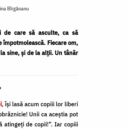
ntina Bîrgăoanu
i de care să asculte, ca să
 se împotmolească. Fiecare om,
 sine, şi de la alţii. Un tânăr
?
i
, îşi lasă acum copiii lor liberi
obrăznicie! Unii ca aceştia pot
 atingeţi de copii!”. Iar copiii