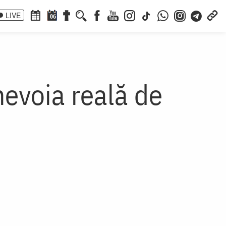
LIVE
06
 nevoia reală de