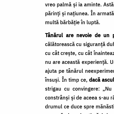
vreo palmă şi ia aminte. Astăz
părinţi şi naţiunea. În armat
multă bărbăție în luptă.
Tânărul are nevoie de un p
călătorească cu siguranţă duh
cu cât creşte, cu cât înaintea
nu are această experienţă. Un
ajuta pe tânărul neexperimen
însuşi. În timp ce,
dacă ascul
strigau cu convingere: „Nu
constrânşi şi de aceea s-au r
drumul ce duce spre mănăstir