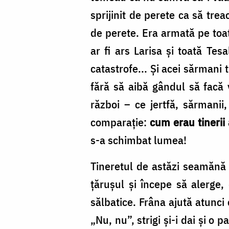
sprijinit de perete ca să trea
de perete. Era armată pe toate 
ar fi ars Larisa şi toată Tes
catastrofe... Şi acei sărmani
fără să aibă gândul să facă 
război – ce jertfă, sărmani
comparaţie:
cum erau tinerii 
s-a schimbat lumea!
Tineretul de astăzi seamănă c
ţăruşul şi începe să alerge, 
sălbatice. Frâna ajută atunci 
„Nu, nu”, strigi şi-i dai şi 