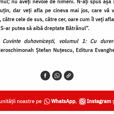
umul; nu aveţi nevoie de nimeni. N-aţi spus aşa 
uţin, dar veţi afla pe cineva mai jos, care vă 
către cele de sus, către cer, oare cum îl veţi afla
„S-ar putea să aibă dreptate Bătrânul”.
,
Cuvinte duhovnicești, volumul 1: Cu dure
Ieroschimonah Ștefan Nuțescu, Editura Evanghe
nității noastre pe
WhatsApp
,
Instagram