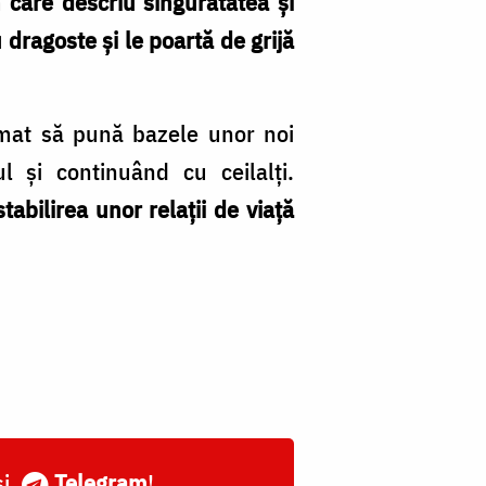
n care descriu singurătatea și
 dragoste și le poartă de grijă
emat să pună bazele unor noi
l și continuând cu ceilalți.
abilirea unor relații de viață
și
Telegram
!