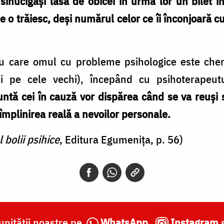
 sinucigași lasă de obicei în urma lor un bilet î
 o trăiesc, deși numărul celor ce îi înconjoară cu
ru care omul cu probleme psihologice este ch
și pe cele vechi), începând cu psihoterapeutu
tă cei în cauză vor dispărea când se va reuși st
împlinirea reală a nevoilor personale.
l bolii psihice
, Editura Egumenița, p. 56)
nității noastre pe
WhatsApp
,
Instagram