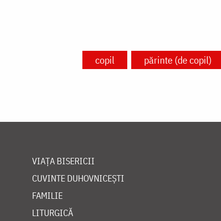
copil
părinte (de copil)
VIAȚA BISERICII
CUVINTE DUHOVNICEȘTI
FAMILIE
LITURGICĂ