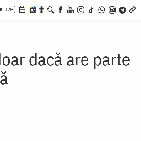
LIVE
07
doar dacă are parte
tă