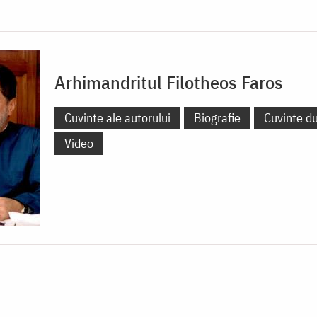
Arhimandritul Filotheos Faros
Cuvinte ale autorului
Biografie
Cuvinte d
Video