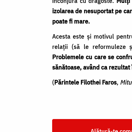
înconjura cu dragoste.
Mulți
/
izolarea de nesuportat pe care
Foto:
poate fi mare.
Andreea
Trandafir
Acesta este și motivul pent
relații (să le reformuleze 
Problemele cu care se confrun
sănătoase, având ca rezultat 
(
Părintele Filothei Faros
,
Mitu
Alătură-te comu