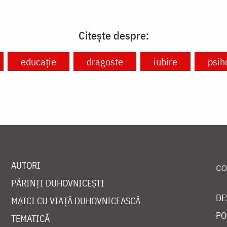
Citește despre:
educație
dragoste
iubire
psih
AUTORI
PĂRINȚI DUHOVNICEȘTI
DE
MAICI CU VIAȚĂ DUHOVNICEASCĂ
PO
TEMATICĂ