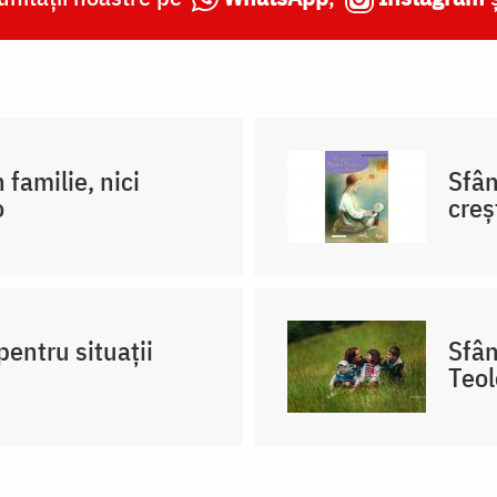
 familie, nici
Sfân
o
creş
pentru situații
Sfân
Teol