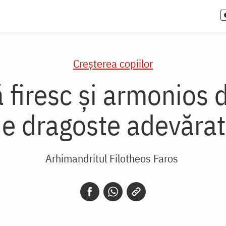
Creşterea copiilor
ă firesc și armonios 
e dragoste adevăra
Arhimandritul Filotheos Faros