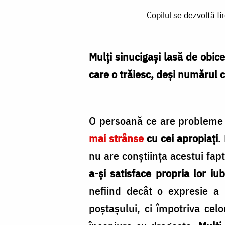
Copilul
Copilul se dezvoltă f
se
dezvoltă
firesc
Mulți sinucigași lasă de obice
și
care o trăiesc, deși numărul c
armonios
doar
O persoană ce are probleme p
dacă
mai strânse
cu cei apropiați
.
are
nu are conștiința acestui fapt
parte
a-și satisface propria lor iub
de
nefiind decât o expresie a u
dragoste
poștașului, ci împotriva cel
adevărată