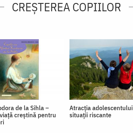
CREŞTEREA COPIILOR
dora de la Sihla –
Atracția adolescentulu
viaţă creştină pentru
situații riscante
ri