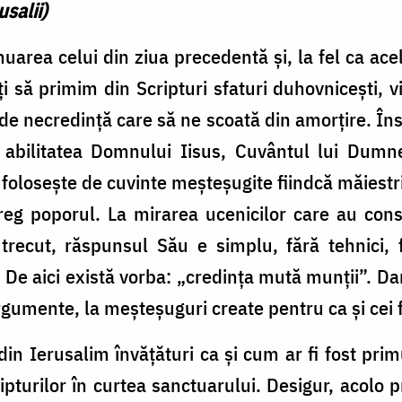
salii)
nuarea celui din ziua precedentă și, la fel ca ace
ți să primim din Scripturi sfaturi duhovnicești, 
e necredință care să ne scoată din amorțire. Îns
 abilitatea Domnului Iisus, Cuvântul lui Dumn
folosește de cuvinte meșteșugite fiindcă măiestri
ntreg poporul. La mirarea ucenicilor care au con
 trecut, răspunsul Său e simplu, fără tehnici,
. De aici există vorba: „credința mută munții”. Da
argumente, la meșteșuguri create pentru ca și cei 
in Ierusalim învățături ca și cum ar fi fost prim
pturilor în curtea sanctuarului. Desigur, acolo p