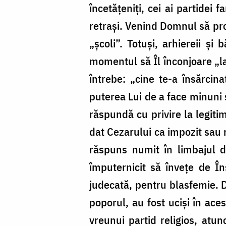
încetățeniți, cei ai partidei f
retrași. Venind Domnul să pro
„școli”. Totuși, arhiereii și
momentul să Îl înconjoare „la
întrebe: „cine te-a însărcin
puterea Lui de a face minuni s
răspundă cu privire la legiti
dat Cezarului ca impozit sau n
răspuns numit în limbajul d
împuternicit să învețe de În
judecată, pentru blasfemie. D
poporul, au fost uciși în ace
vreunui partid religios, atu