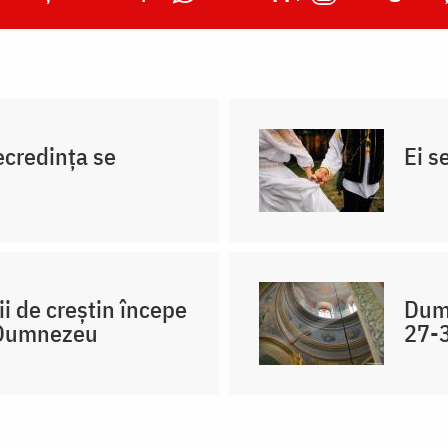
necredința se
Ei s
ii de creștin începe
Dumn
i Dumnezeu
27-