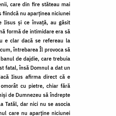
ienii, care din fire stăteau mai
 fiindcă nu aparținea niciunei
e Iisus și ce învață, au găsit
ână formă de intimidare era să
Nu e clar dacă se refereau la
ricum, întrebarea Îl provoca să
 banul de dajdie, care trebuia
ost fatal, însă Domnul a dat un
acă Iisus afirma direct că e
 omorât cu pietre, chiar fără
rimiși de Dumnezeu să îndrepte
a Tatăl, dar nici nu se asocia
nul care nu aparține niciunei