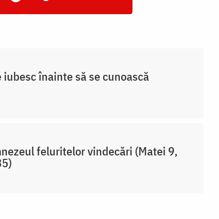
e iubesc înainte să se cunoască
ezeul feluritelor vindecări (Matei 9,
35)