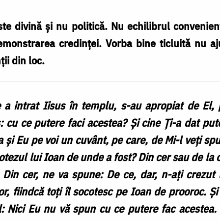
ste divină și nu politică. Nu echilibrul conveni
demonstrarea credinței. Vorba bine ticluită nu 
ii din loc.
 intrat Iisus în templu, s-au apropiat de El, p
is: cu ce putere faci acestea? Şi cine Ţi-a dat p
ba şi Eu pe voi un cuvânt, pe care, de Mi-l veţi s
otezul lui Ioan de unde a fost? Din cer sau de la 
 Din cer, ne va spune: De ce, dar, n-aţi crezut 
 fiindcă toţi îl socotesc pe Ioan de prooroc. Şi 
El: Nici Eu nu vă spun cu ce putere fac acestea.