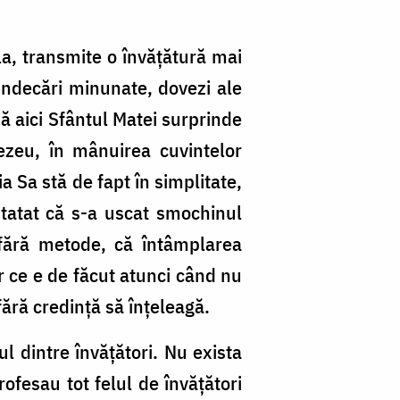
la, transmite o învățătură mai
vindecări minunate, dovezi ale
ă aici Sfântul Matei surprinde
ezeu, în mânuirea cuvintelor
a Sa stă de fapt în simplitate,
statat că s-a uscat smochinul
 fără metode, că întâmplarea
r ce e de făcut atunci când nu
fără credință să înțeleagă.
ul dintre învățători. Nu exista
rofesau tot felul de învățători