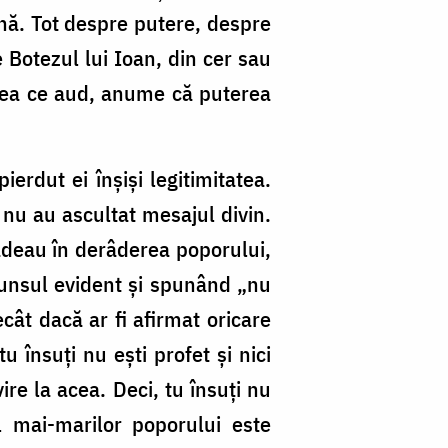
ană. Tot despre putere, despre
 Botezul lui Ioan, din cer sau
ceea ce aud, anume că puterea
ierdut ei înșiși legitimitatea.
 nu au ascultat mesajul divin.
ădeau în derâderea poporului,
punsul evident și spunând „nu
ecât dacă ar fi afirmat oricare
 însuți nu ești profet și nici
re la acea. Deci, tu însuți nu
 mai-marilor poporului este