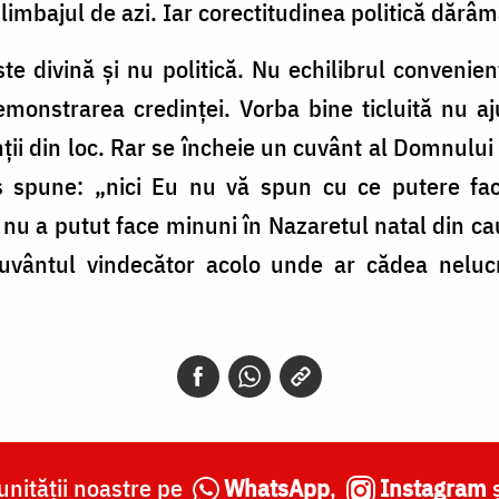
 limbajul de azi. Iar corectitudinea politică dărâm
ste divină și nu politică. Nu echilibrul conveni
demonstrarea credinței. Vorba bine ticluită nu 
ții din loc. Rar se încheie un cuvânt al Domnului
tos spune: „nici Eu nu vă spun cu ce putere fac
u a putut face minuni în Nazaretul natal din ca
 cuvântul vindecător acolo unde ar cădea nelu
nității noastre pe
WhatsApp
,
Instagram