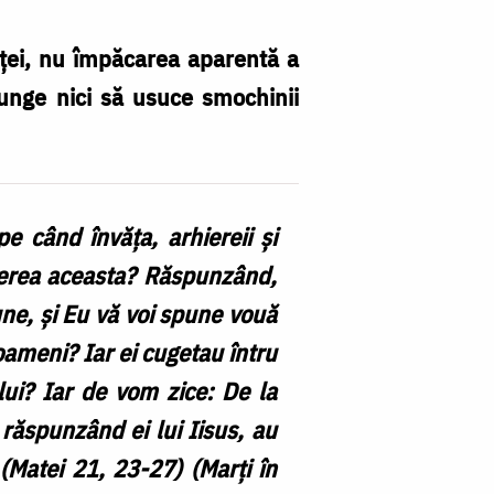
enței, nu împăcarea aparentă a
ajunge nici să usuce smochinii
e când învăţa, arhiereii şi
uterea aceasta? Răspunzând,
pune, şi Eu vă voi spune vouă
oameni? Iar ei cugetau întru
lui? Iar de vom zice: De la
răspunzând ei lui Iisus, au
 (Matei 21, 23-27) (Marți în