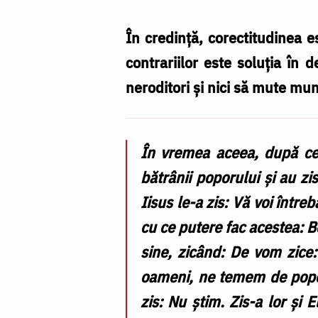
Nechifor
În credință, corectitudinea e
contrariilor este soluția în 
neroditori și nici să mute munț
În vremea aceea, după ce a
bătrânii poporului şi au z
Iisus le-a zis: Vă voi între
cu ce putere fac acestea: B
sine, zicând: De vom zice:
oameni, ne temem de popor,
zis: Nu ştim. Zis-a lor şi 