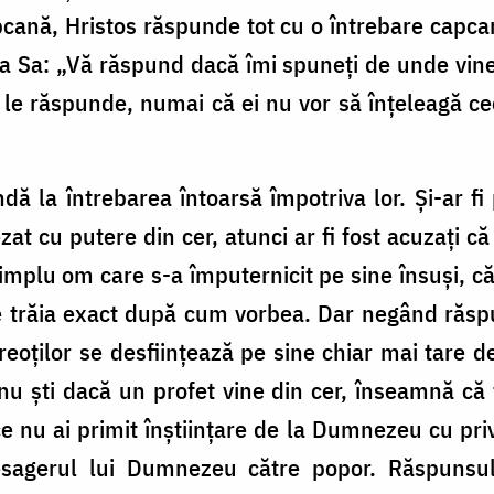
capcană, Hristos răspunde tot cu o întrebare capc
a Sa: „Vă răspund dacă îmi spuneți de unde vine
r le răspunde, numai că ei nu vor să înțeleagă 
ă la întrebarea întoarsă împotriva lor. Și-ar fi p
t cu putere din cer, atunci ar fi fost acuzați că
mplu om care s-a împuternicit pe sine însuși, c
re trăia exact după cum vorbea. Dar negând răs
preoților se desființează pe sine chiar mai tare d
nu ști dacă un profet vine din cer, înseamnă că tu
e nu ai primit înștiințare de la Dumnezeu cu privi
esagerul lui Dumnezeu către popor. Răspunsul