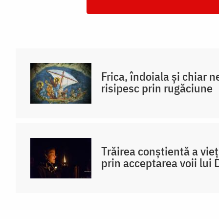
Frica, îndoiala și chiar 
risipesc prin rugăciune
Trăirea conștientă a vieț
prin acceptarea voii lu