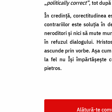
„
politically correct”
, tot după
În credință, corectitudinea e
contrariilor este soluția în 
neroditori și nici să mute mun
în refuzul dialogului. Hris
ascunde prin vorbe. Așa cum n
la fel nu Își împărtășește
pietros.
Alătură-te comu