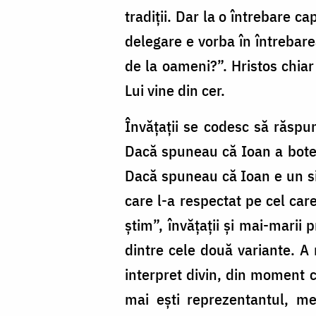
tradiții. Dar la o întrebare 
delegare e vorba în întrebare
de la oameni?”. Hristos chia
Lui vine din cer.
Învățații se codesc să răspund
Dacă spuneau că Ioan a boteza
Dacă spuneau că Ioan e un si
care l-a respectat pe cel ca
știm”, învățații și mai-marii 
dintre cele două variante. A 
interpret divin, din moment c
mai ești reprezentantul, m