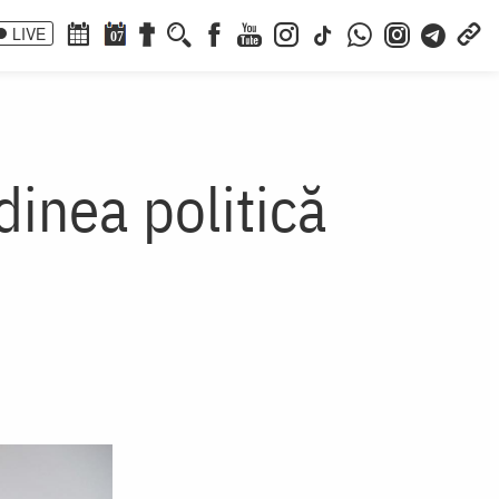
LIVE
07
dinea politică