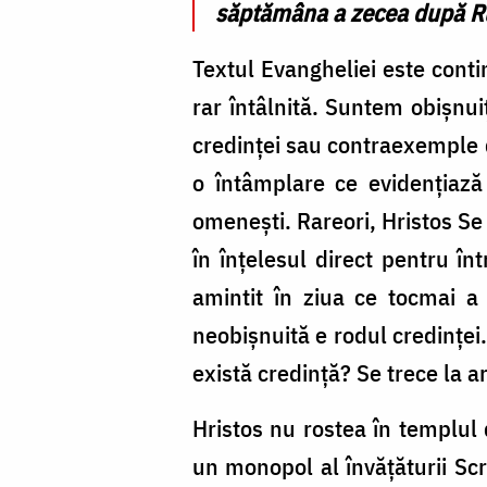
săptămâna a zecea după Ru
Textul Evangheliei este conti
rar întâlnită. Suntem obișnui
credinței sau contraexemple d
o întâmplare ce evidențiază
omenești. Rareori, Hristos Se 
în înțelesul direct pentru î
amintit în ziua ce tocmai a
neobișnuită e rodul credinței
există credință? Se trece la 
Hristos nu rostea în templul d
un monopol al învățăturii Scri