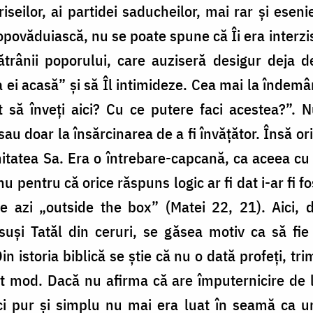
ariseilor, ai partidei saducheilor, mai rar și esen
povăduiască, nu se poate spune că Îi era interzis
 bătrânii poporului, care auziseră desigur deja d
 ei acasă” și să Îl intimideze. Cea mai la îndem
at să înveți aici? Cu ce putere faci acestea?”. 
au doar la însărcinarea de a fi învățător. Însă o
mitatea Sa. Era o întrebare-capcană, ca aceea cu
u pentru că orice răspuns logic ar fi dat i-ar fi f
e azi „outside the box” (Matei 22, 21). Aici, d
suși Tatăl din ceruri, se găsea motiv ca să fie
in istoria biblică se știe că nu o dată profeți, t
st mod. Dacă nu afirma că are împuternicire de l
nci pur și simplu nu mai era luat în seamă ca u