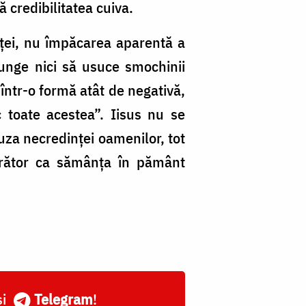
ă credibilitatea cuiva.
enței, nu împăcarea aparentă a
ajunge nici să usuce smochinii
 într-o formă atât de negativă,
 toate acestea”. Iisus nu se
uza necredinței oamenilor, tot
crător ca sămânța în pământ
și
Telegram
!