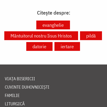
Citește despre:
evanghelie
Mântuitorul nostru Iisus Hristos
pildă
datorie
iertare
VIAȚA BISERICII
CUVINTE DUHOVNICEȘTI
FAMILIE
LITURGICĂ