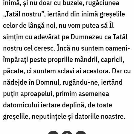
inimă, și nu doar cu buzele, rugăciunea
„Tatăl nostru”, iertând din inimă greșelile
celor de lângă noi, nu vom putea să Îl
simțim cu adevărat pe Dumnezeu ca Tatăl
nostru cel ceresc. Încă nu suntem oameni-
împărați peste propriile mândrii, capricii,
păcate, ci suntem sclavi ai acestora. Dar cu
nădejde în Domnul, rugându-ne, iertând
puțin aproapelui, primim asemenea
datornicului iertare deplină, de toate
greșelile, neputințele și datoriile noastre.