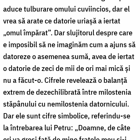
aduce tulburare omului cuviincios, dar el
vrea să arate ce datorie uriașă a iertat
„omul împărat”. Dar slujitorul despre care
e imposibil să ne imaginăm cum a ajuns să
datoreze o asemenea sumă, avea de iertat
o datorie de zeci de mii de ori mai mică și
nu a făcut-o. Cifrele revelează o balanță
extrem de dezechilibrată între milostenia
stăpânului cu nemilostenia datornicului.
Dar ele sunt cifre simbolice, referindu-se
la întrebarea lui Petru: „Doamne, de câte
ori va greşi faţă de mine fratele meu şi-i