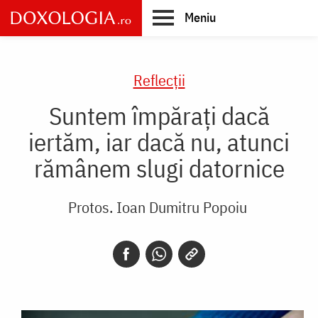
Skip
Meniu
to
main
Main
content
navigation
Reflecții
Suntem împărați dacă
iertăm, iar dacă nu, atunci
rămânem slugi datornice
Protos. Ioan Dumitru Popoiu