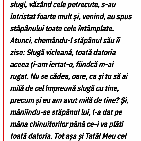
slugi, văzând cele petrecute, s-au
întristat foarte mult și, venind, au spus
stăpânului toate cele întâmplate.
Atunci, chemându-l stăpânul său îi
zise: Slugă vicleană, toată datoria
aceea ți-am iertat-o, fiindcă m-ai
rugat. Nu se cădea, oare, ca și tu să ai
milă de cel împreună slugă cu tine,
precum și eu am avut milă de tine? Și,
mâniindu-se stăpânul lui, l-a dat pe
mâna chinuitorilor până ce-i va plăti
toată datoria. Tot așa și Tatăl Meu cel