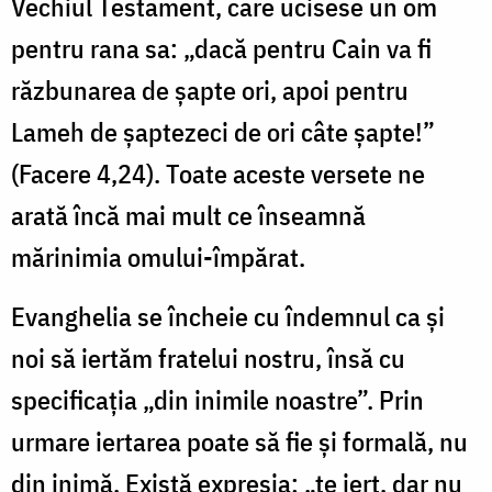
Vechiul Testament, care ucisese un om
pentru rana sa: „dacă pentru Cain va fi
răzbunarea de şapte ori, apoi pentru
Lameh de şaptezeci de ori câte şapte!”
(Facere 4,24). Toate aceste versete ne
arată încă mai mult ce înseamnă
mărinimia omului-împărat.
Evanghelia se încheie cu îndemnul ca și
noi să iertăm fratelui nostru, însă cu
specificația „din inimile noastre”. Prin
urmare iertarea poate să fie și formală, nu
din inimă. Există expresia: „te iert, dar nu