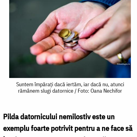
Suntem
Suntem împărați dacă iertăm, iar dacă nu, atunci
rămânem slugi datornice / Foto: Oana Nechifor
împărați
dacă
iertăm,
Pilda datornicului nemilostiv este un
iar
exemplu foarte potrivit pentru a ne face să
dacă