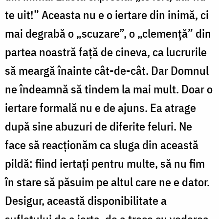
te uit!” Aceasta nu e o iertare din inimă, ci
mai degrabă o „scuzare”, o „clemență” din
partea noastră față de cineva, ca lucrurile
să meargă înainte cât-de-cât. Dar Domnul
ne îndeamnă să tindem la mai mult. Doar o
iertare formală nu e de ajuns. Ea atrage
după sine abuzuri de diferite feluri. Ne
face să reacționăm ca sluga din această
pildă: fiind iertați pentru multe, să nu fim
în stare să păsuim pe altul care ne e dator.
Desigur, această disponibilitate a
sufletului de a ierta, de a trece cu vederea,