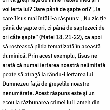
voi ierta lui? Oare până de şapte ori?”, la
care Iisus mai întâi i-a răspuns: „Nu zic ţie
până de şapte ori, ci până de şaptezeci de
ori câte şapte” (Matei 18, 21-22), ca apoi
să rostească pilda tematizată în această
duminică. Prin acest exemplu, Iisus ne
arată că numai iertarea noastră nelimitată
poate să atragă la rându-i iertarea lui
Dumnezeu față de greșelile noastre
nenumărate. Acest răspuns este și un
ecou la răzbunarea crimei lui Lameh din