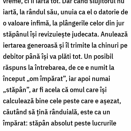
vreme, ci îi iartă tot. Dar când slujitorul nu
iartă, la rândul său, unuia ca el o datorie de
o valoare infimă, la plângerile celor din jur
stăpânul își revizuiește judecata. Anulează
iertarea generoasă și îl trimite la chinuri pe
debitor până își va plăti tot. Un posibil
răspuns la întrebarea, de ce e numit la
început „om împărat”, iar apoi numai
„stăpân”, ar fi acela că omul care își
calculează bine cele peste care e așezat,
căutând să țină rânduială, este ca un
împărat: stăpân absolut peste lucrurile