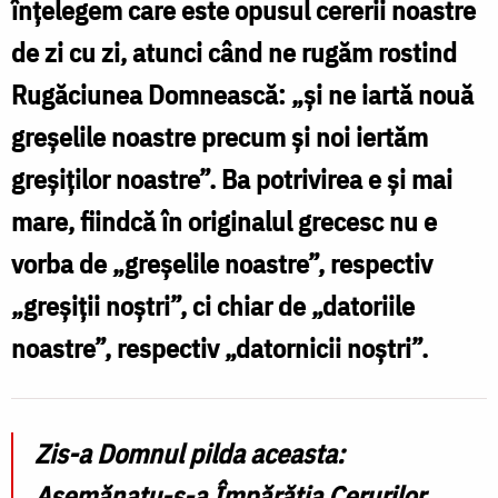
înțelegem care este opusul cererii noastre
nu,
de zi cu zi, atunci când ne rugăm rostind
atunci
Rugăciunea Domnească: „și ne iartă nouă
rămânem
greșelile noastre precum și noi iertăm
slugi
greșiților noastre”. Ba potrivirea e și mai
datornice
mare, fiindcă în originalul grecesc nu e
/
vorba de „greșelile noastre”, respectiv
Foto:
„greșiții noștri”, ci chiar de „datoriile
Oana
noastre”, respectiv „datornicii noștri”.
Nechifor
Zis-a Domnul pilda aceasta:
Asemănatu-s-a Împărăția Cerurilor