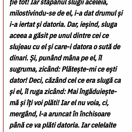
ție tot! Iar stăpânul slugii aceleia,
milostivindu-se de el, i-a dat drumul și
i-a iertat și datoria. Dar, ieșind, sluga
aceea a găsit pe unul dintre cei ce
slujeau cu el și care-i datora o sută de
dinari. Și, punând mâna pe el, îl
sugruma, zicând: Plătește-mi ce ești
dator! Deci, căzând cel ce era slugă ca
și el, îl ruga zicând: Mai îngăduiește-
mă și îți voi plăti! Iar el nu voia, ci,
mergând, l-a aruncat în închisoare
până ce va plăti datoria. Iar celelalte