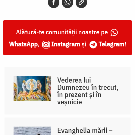
Alătură-te comunității noastre pe
WhatsApp
,
Instagram
și
Telegram
!
Vederea lui
Dumnezeu în trecut,
în prezent și în
veșnicie
Evanghelia mării –