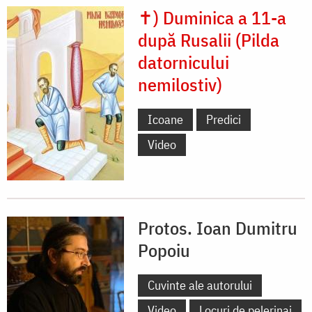
✝) Duminica a 11-a
după Rusalii (Pilda
datornicului
nemilostiv)
Icoane
Predici
Video
Protos. Ioan Dumitru
Popoiu
Cuvinte ale autorului
Video
Locuri de pelerinaj