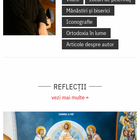
Mănăstiri și biserici
Iconografie
Ortodoxia în lume
Articole despre autor
REFLECȚII
vezi mai multe »