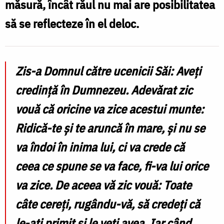
măsură, încât răul nu mai are posibilitatea
de
să se reflecteze în el deloc.
rugăciune
și
uitarea
Zis-a Domnul către ucenicii Săi: Aveți
răului
credință în Dumnezeu. Adevărat zic
/
vouă că oricine va zice acestui munte:
Foto:
Ridică-te și te aruncă în mare, și nu se
Crina
va îndoi în inima lui, ci va crede că
Zamfirescu
ceea ce spune se va face, fi-va lui orice
va zice. De aceea vă zic vouă: Toate
câte cereți, rugându-vă, să credeți că
le-ați primit și le veți avea. Iar când