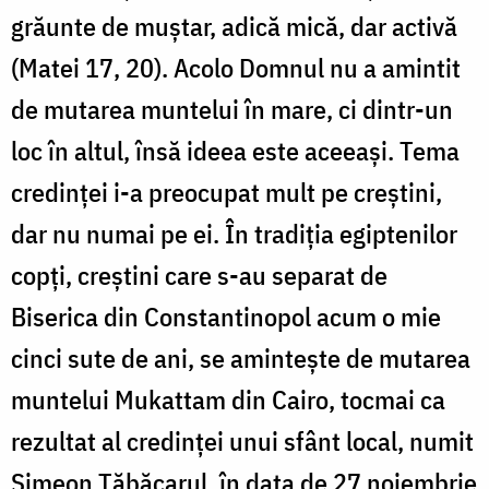
grăunte de muștar, adică mică, dar activă
(Matei 17, 20). Acolo Domnul nu a amintit
de mutarea muntelui în mare, ci dintr-un
loc în altul, însă ideea este aceeași. Tema
credinței i-a preocupat mult pe creștini,
dar nu numai pe ei. În tradiția egiptenilor
copți, creștini care s-au separat de
Biserica din Constantinopol acum o mie
cinci sute de ani, se amintește de mutarea
muntelui Mukattam din Cairo, tocmai ca
rezultat al credinței unui sfânt local, numit
Simeon Tăbăcarul, în data de 27 noiembrie