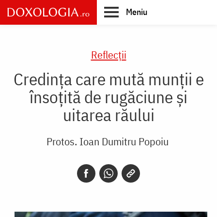
Skip
Meniu
to
main
Main
content
navigation
Reflecții
Credința care mută munții e
însoțită de rugăciune și
uitarea răului
Protos. Ioan Dumitru Popoiu