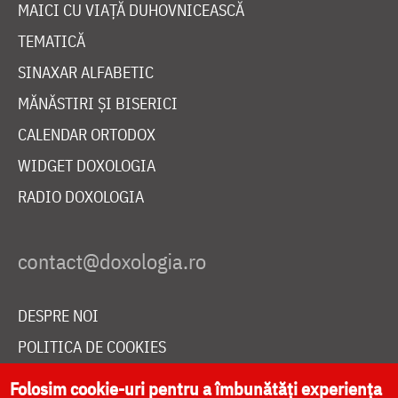
MAICI CU VIAȚĂ DUHOVNICEASCĂ
TEMATICĂ
SINAXAR ALFABETIC
MĂNĂSTIRI ȘI BISERICI
CALENDAR ORTODOX
WIDGET DOXOLOGIA
RADIO DOXOLOGIA
DESPRE NOI
POLITICA DE COOKIES
DONEAZĂ ONLINE PENTRU CATEDRALA NAȚIONALĂ
Folosim cookie-uri pentru a îmbunătăți experiența