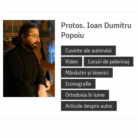
Protos. Ioan Dumitru
Popoiu
Cuvinte ale autorului
Video
Locuri de pelerinaj
Mănăstiri și biserici
Iconografie
Ortodoxia în lume
Articole despre autor