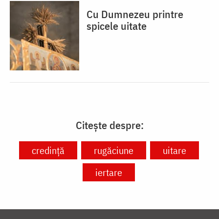
Cu Dumnezeu printre
spicele uitate
Citește despre:
credință
rugăciune
uitare
iertare