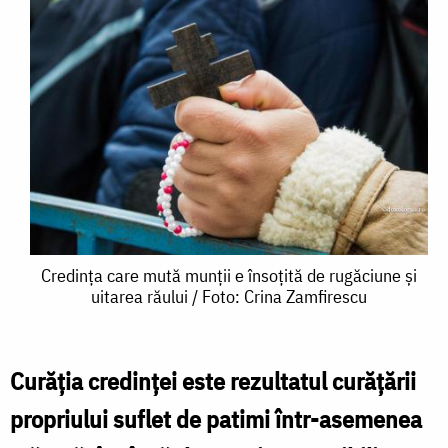
Credința
Credința care mută munții e însoțită de rugăciune și
uitarea răului / Foto: Crina Zamfirescu
care
mută
munții
Curăția credinței este rezultatul curățării
e
propriului suflet de patimi într-asemenea
însoțită