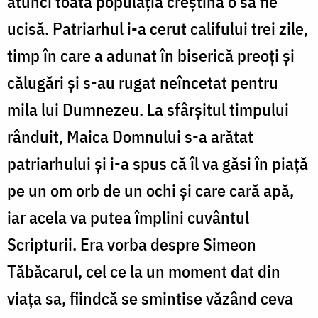
atunci toată populația creștină o să fie
ucisă. Patriarhul i-a cerut califului trei zile,
timp în care a adunat în biserică preoți și
călugări și s-au rugat neîncetat pentru
mila lui Dumnezeu. La sfârșitul timpului
rânduit, Maica Domnului s-a arătat
patriarhului și i-a spus că îl va găsi în piață
pe un om orb de un ochi și care cară apă,
iar acela va putea împlini cuvântul
Scripturii. Era vorba despre Simeon
Tăbăcarul, cel ce la un moment dat din
viața sa, fiindcă se smintise văzând ceva