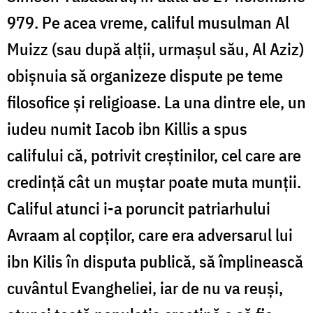
979. Pe acea vreme, califul musulman Al
Muizz (sau după alții, urmașul său, Al Aziz)
obișnuia să organizeze dispute pe teme
filosofice și religioase. La una dintre ele, un
iudeu numit Iacob ibn Killis a spus
califului că, potrivit creștinilor, cel care are
credință cât un muștar poate muta munții.
Califul atunci i-a poruncit patriarhului
Avraam al copților, care era adversarul lui
ibn Kilis în disputa publică, să împlinească
cuvântul Evangheliei, iar de nu va reuși,