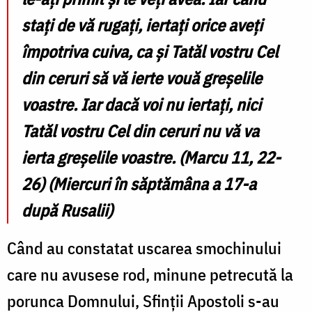
stați de vă rugați, iertați orice aveți
împotriva cuiva, ca și Tatăl vostru Cel
din ceruri să vă ierte vouă greșelile
voastre. Iar dacă voi nu iertați, nici
Tatăl vostru Cel din ceruri nu vă va
ierta greșelile voastre. (Marcu 11, 22-
26) (Miercuri în săptămâna a 17-a
după Rusalii)
Când au constatat uscarea smochinului
care nu avusese rod, minune petrecută la
porunca Domnului, Sfinții Apostoli s-au