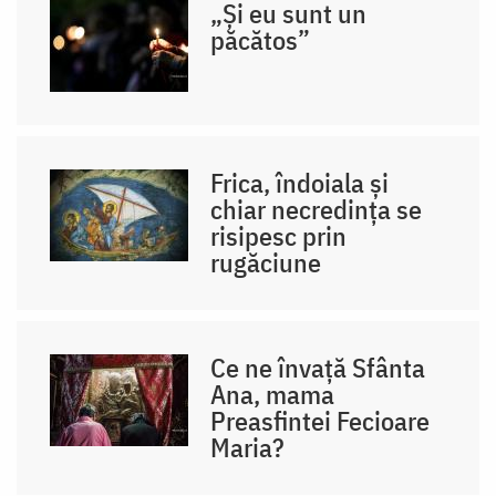
„Și eu sunt un
păcătos”
Frica, îndoiala și
chiar necredința se
risipesc prin
rugăciune
Ce ne învață Sfânta
Ana, mama
Preasfintei Fecioare
Maria?