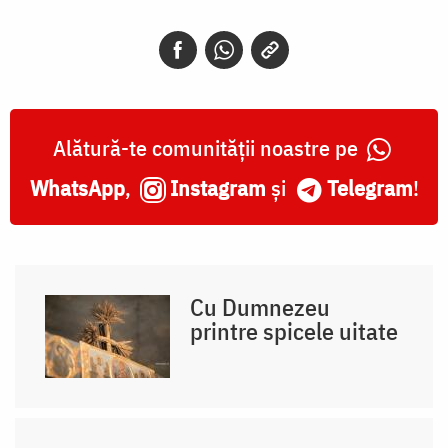
Alătură-te comunității noastre pe
WhatsApp
,
Instagram
și
Telegram
!
Cu Dumnezeu
printre spicele uitate