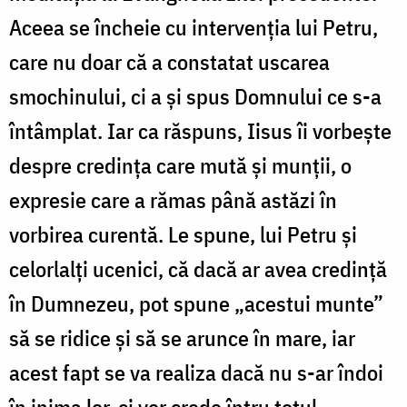
Aceea se încheie cu intervenția lui Petru,
care nu doar că a constatat uscarea
smochinului, ci a și spus Domnului ce s-a
întâmplat. Iar ca răspuns, Iisus îi vorbește
despre credința care mută și munții, o
expresie care a rămas până astăzi în
vorbirea curentă. Le spune, lui Petru și
celorlalți ucenici, că dacă ar avea credință
în Dumnezeu, pot spune „acestui munte”
să se ridice și să se arunce în mare, iar
acest fapt se va realiza dacă nu s-ar îndoi
în inima lor, ci vor crede întru totul.