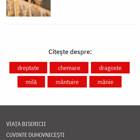
Citește despre:
dreptate
chemare
dragoste
milă
mântuire
mânie
VIAȚA BISERICII
CUVINTE DUHOVNICEȘTI