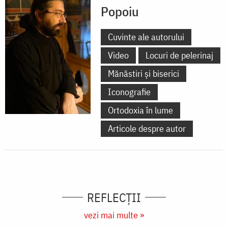
Popoiu
Cuvinte ale autorului
Video
Locuri de pelerinaj
Mănăstiri și biserici
Iconografie
Ortodoxia în lume
Articole despre autor
REFLECȚII
vezi mai multe »