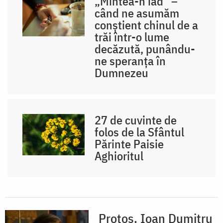
„Mintea-n iad” –
când ne asumăm
conștient chinul de a
trăi într-o lume
decăzută, punându-
ne speranța în
Dumnezeu
27 de cuvinte de
folos de la Sfântul
Părinte Paisie
Aghioritul
Protos. Ioan Dumitru