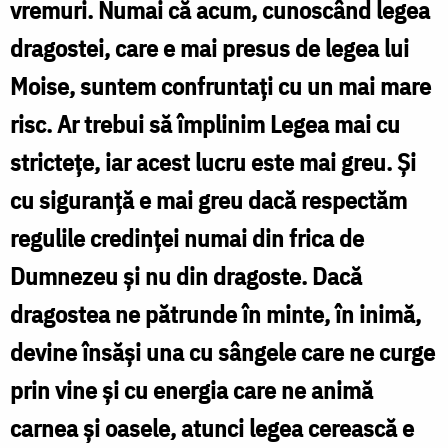
altfel
vremuri. Numai că acum, cunoscând legea
de
dragostei, care e mai presus de legea lui
dreptate
Moise, suntem confruntați cu un mai mare
decât
risc. Ar trebui să împlinim Legea mai cu
cea
strictețe, iar acest lucru este mai greu. Și
a
cu siguranță e mai greu dacă respectăm
fariseilor
regulile credinței numai din frica de
/
Dumnezeu și nu din dragoste. Dacă
Foto:
dragostea ne pătrunde în minte, în inimă,
Nicolae
devine însăși una cu sângele care ne curge
Pintilie
prin vine și cu energia care ne animă
carnea și oasele, atunci legea cerească e