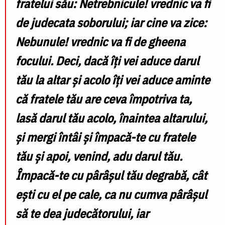
fratelui său: Netrebnicule! vrednic va fi
de judecata soborului; iar cine va zice:
Nebunule! vrednic va fi de gheena
focului. Deci, dacă îți vei aduce darul
tău la altar și acolo îți vei aduce aminte
că fratele tău are ceva împotriva ta,
lasă darul tău acolo, înaintea altarului,
și mergi întâi și împacă-te cu fratele
tău și apoi, venind, adu darul tău.
Împacă-te cu pârâșul tău degrabă, cât
ești cu el pe cale, ca nu cumva pârâșul
să te dea judecătorului, iar