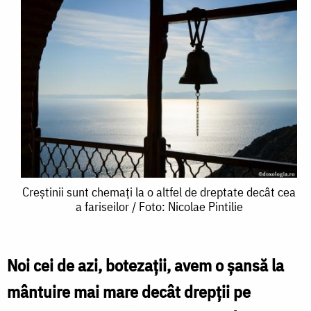
Creștinii
Creștinii sunt chemați la o altfel de dreptate decât cea
a fariseilor / Foto: Nicolae Pintilie
sunt
chemați
la
Noi cei de azi, botezații, avem o șansă la
o
mântuire mai mare decât drepții pe