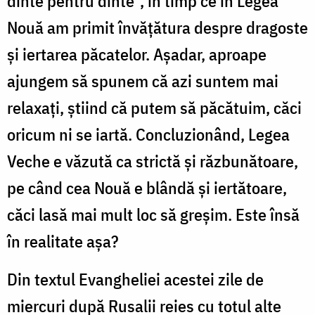
dinte pentru dinte”, în timp ce în Legea
Nouă am primit învățătura despre dragoste
și iertarea păcatelor. Așadar, aproape
ajungem să spunem că azi suntem mai
relaxați, știind că putem să păcătuim, căci
oricum ni se iartă. Concluzionând, Legea
Veche e văzută ca strictă și răzbunătoare,
pe când cea Nouă e blândă și iertătoare,
căci lasă mai mult loc să greșim. Este însă
în realitate așa?
Din textul Evangheliei acestei zile de
miercuri după Rusalii reies cu totul alte