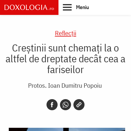
Skip
Meniu
to
main
Main
content
navigation
Reflecții
Creștinii sunt chemați la o
altfel de dreptate decât cea a
fariseilor
Protos. Ioan Dumitru Popoiu