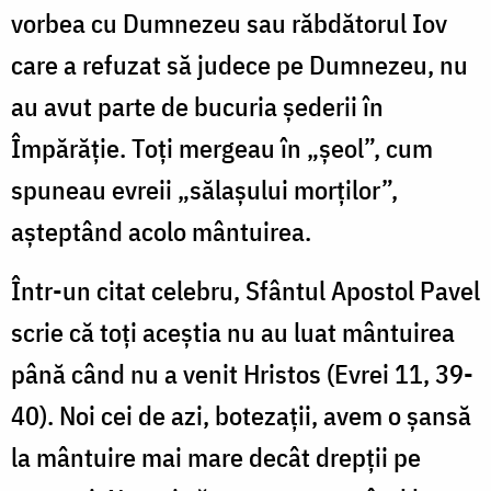
vorbea cu Dumnezeu sau răbdătorul Iov
care a refuzat să judece pe Dumnezeu, nu
au avut parte de bucuria șederii în
Împărăție. Toți mergeau în „șeol”, cum
spuneau evreii „sălașului morților”,
așteptând acolo mântuirea.
Într-un citat celebru, Sfântul Apostol Pavel
scrie că toți aceștia nu au luat mântuirea
până când nu a venit Hristos (Evrei 11, 39-
40). Noi cei de azi, botezații, avem o șansă
la mântuire mai mare decât drepții pe