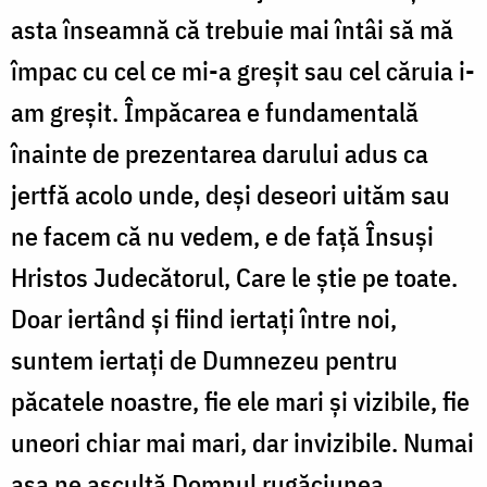
asta înseamnă că trebuie mai întâi să mă
împac cu cel ce mi-a greșit sau cel căruia i-
am greșit. Împăcarea e fundamentală
înainte de prezentarea darului adus ca
jertfă acolo unde, deși deseori uităm sau
ne facem că nu vedem, e de față Însuși
Hristos Judecătorul, Care le știe pe toate.
Doar iertând și fiind iertați între noi,
suntem iertați de Dumnezeu pentru
păcatele noastre, fie ele mari și vizibile, fie
uneori chiar mai mari, dar invizibile. Numai
așa ne ascultă Domnul rugăciunea.