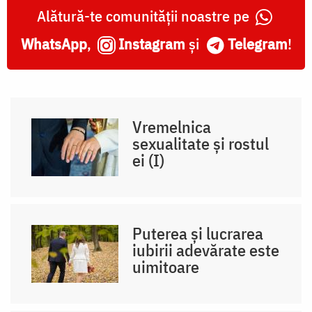
Alătură-te comunității noastre pe
WhatsApp
,
Instagram
și
Telegram
!
Vremelnica
sexualitate și rostul
ei (I)
Puterea și lucrarea
iubirii adevărate este
uimitoare