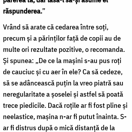
răspunderea.
”
Vrând să arate că cedarea între soți,
precum şi a părinţilor faţă de copii au de
multe ori rezultate pozitive, o recomanda.
Şi spunea: „De ce la maşini s-au pus roți
de cauciuc şi cu aer în ele? Ca să cedeze,
să se adâncească puţin la vreo piatră sau
neregularitate a şoselei şi astfel să poată
trece piedicile. Dacă roțile ar fi fost pline şi
neelastice, maşina n-ar fi putut înainta. S-
ar fi distrus după o mică distanță de la