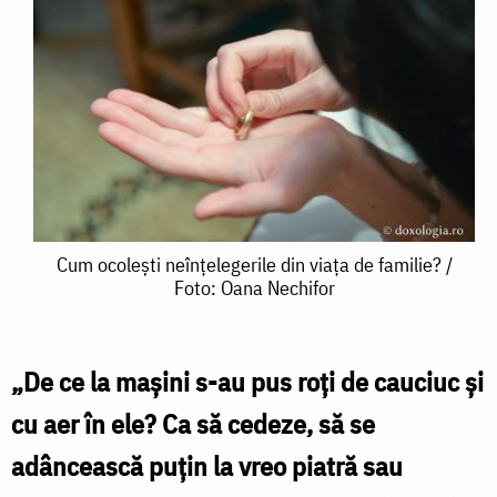
Cum
Cum ocolești neînțelegerile din viața de familie? /
Foto: Oana Nechifor
ocolești
neînțelegerile
din
„De ce la maşini s-au pus roți de cauciuc şi
viața
cu aer în ele? Ca să cedeze, să se
de
adâncească puţin la vreo piatră sau
familie?