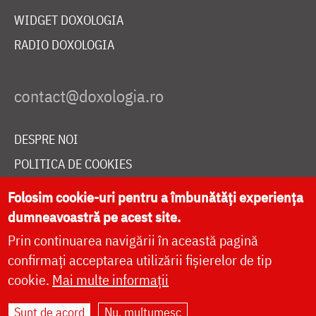
WIDGET DOXOLOGIA
RADIO DOXOLOGIA
DESPRE NOI
POLITICA DE COOKIES
DONEAZĂ ONLINE PENTRU CATEDRALA NAȚIONALĂ
Folosim cookie-uri pentru a îmbunătăți experiența
dumneavoastră pe acest site.
Prin continuarea navigării în această pagină
LIVE
confirmați acceptarea utilizării fișierelor de tip
cookie.
Mai multe informații
Site dezvoltat de
DOXOLOGIA MEDIA
,
Sunt de acord
Nu, mulțumesc