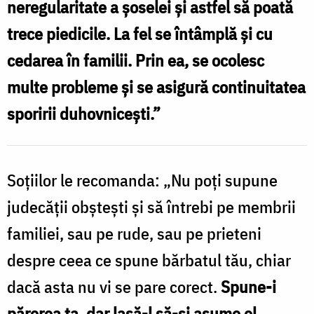
neregularitate a şoselei şi astfel să poată
/
trece piedicile. La fel se întâmplă şi cu
Foto:
cedarea în familii. Prin ea, se ocolesc
Oana
multe probleme şi se asigură continuitatea
Nechifor
sporirii duhovniceşti.”
Soţiilor le recomanda: „Nu poţi supune
judecăţii obşteşti şi să întrebi pe membrii
familiei, sau pe rude, sau pe prieteni
despre ceea ce spune bărbatul tău, chiar
dacă asta nu vi se pare corect.
Spune-i
părerea ta, dar lasă-l să-şi asume el