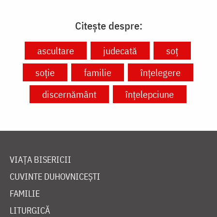
Citește despre:
ascultare
judecată
soț
soție
familie
înțelegere
discernământ
înțelepciune
VIAȚA BISERICII
CUVINTE DUHOVNICEȘTI
FAMILIE
LITURGICĂ