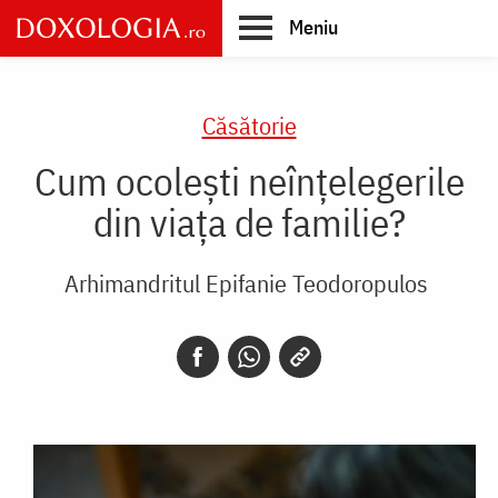
Skip
Meniu
to
main
Main
content
navigation
Căsătorie
Cum ocolești neînțelegerile
din viața de familie?
Arhimandritul Epifanie Teodoropulos