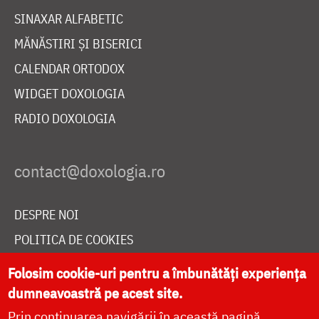
SINAXAR ALFABETIC
MĂNĂSTIRI ȘI BISERICI
CALENDAR ORTODOX
WIDGET DOXOLOGIA
RADIO DOXOLOGIA
DESPRE NOI
POLITICA DE COOKIES
DONEAZĂ ONLINE PENTRU CATEDRALA NAȚIONALĂ
Folosim cookie-uri pentru a îmbunătăți experiența
dumneavoastră pe acest site.
Prin continuarea navigării în această pagină
LIVE