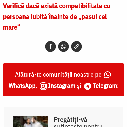
Verifică dacă există compatibilitate cu
persoana iubită înainte de „pasul cel
mare”
Alătură-te comunității noastre pe
WhatsApp
,
Instagram
și
Telegram
!
Pregătiți-vă
sufletește pentru