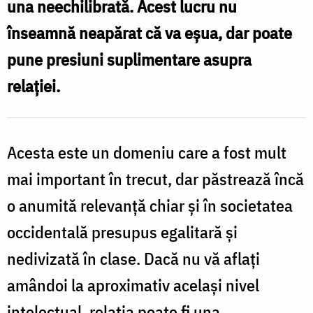
una neechilibrată. Acest lucru nu
educațională
înseamnă neapărat că va eșua, dar poate
între
pune presiuni suplimentare asupra
tine
relației.
și
persoana
iubită
Acesta este un domeniu care a fost mult
/
mai important în trecut, dar păstrează încă
Foto:
o anumită relevanță chiar și în societatea
Oana
occidentală presupus egalitară și
Nechifor
nedivizată în clase. Dacă nu vă aflați
amândoi la aproximativ același nivel
intelectual, relația poate fi una