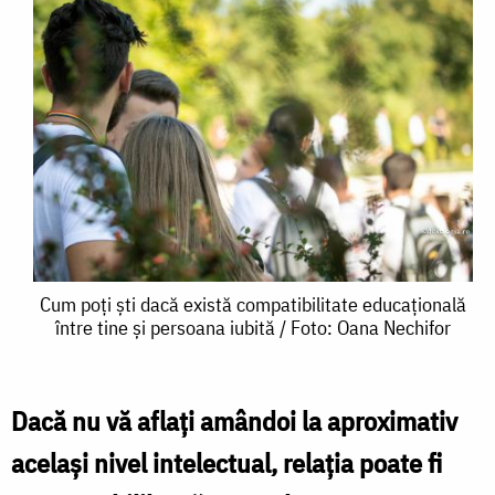
Cum
Cum poți ști dacă există compatibilitate educațională
între tine și persoana iubită / Foto: Oana Nechifor
poți
ști
dacă
Dacă nu vă aflați amândoi la aproximativ
există
același nivel intelectual, relația poate fi
compatibilitate