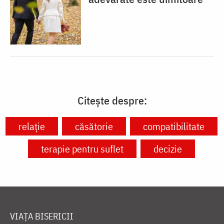
Citește despre:
relație
căsătorie
compatibilitate
terapie pentru suflet
decizie
VIAȚA BISERICII