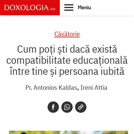
Skip
Meniu
to
main
Main
content
navigation
Căsătorie
Cum poți ști dacă există
compatibilitate educațională
între tine și persoana iubită
Pr. Antonios Kaldas
Ireni Attia