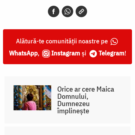
Alătură-te comunității noastre pe
WhatsApp
,
Instagram
și
Telegram
!
Orice ar cere Maica
Domnului,
Dumnezeu
împlinește