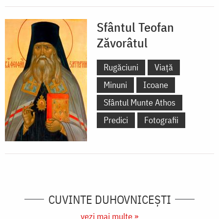
Sfântul Teofan
Zăvorâtul
Rugăciuni
Viață
Minuni
Icoane
Sfântul Munte Athos
Predici
Fotografii
CUVINTE DUHOVNICEȘTI
vezi mai multe »