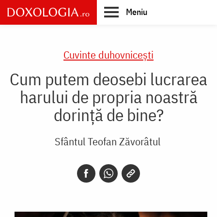
Skip
Meniu
to
main
Main
content
navigation
Cuvinte duhovnicești
Cum putem deosebi lucrarea
harului de propria noastră
dorință de bine?
Sfântul Teofan Zăvorâtul