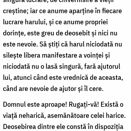
creştine; iar ce anume aparţine în fiecare
lucrare harului, şi ce anume propriei
dorinţe, este greu de deosebit şi nici nu
este nevoie. Să ştiţi că harul niciodată nu
sileşte libera manifestare a voinţei şi
niciodată nu o lasă singură, fară ajutorul
lui, atunci când este vrednică de aceasta,
când are nevoie de ajutor şi îl cere.
Domnul este aproape! Rugaţi-vă! Există o
viaţă neharică, asemănătoare celei harice.
Deosebirea dintre ele constă în dispoziţia