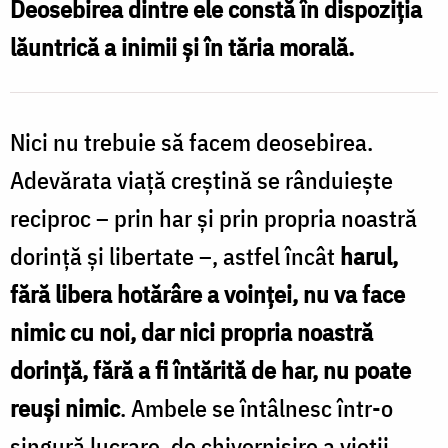
Deosebirea dintre ele constă în dispoziția
propria
lăuntrică a inimii și în tăria morală.
noastră
dorință
de
Nici nu trebuie să facem deosebirea.
bine?
Adevărata viaţă creştină se rânduieşte
/
reciproc – prin har şi prin propria noastră
Foto:
dorinţă şi libertate –, astfel încât
harul,
Oana
fără libera hotărâre a voinţei, nu va face
Nechifor
nimic cu noi, dar nici propria noastră
dorinţă, fără a fi întărită de har, nu poate
reuşi nimic
. Ambele se întâlnesc într-o
singură lucrare, de chivernisire a vieţii