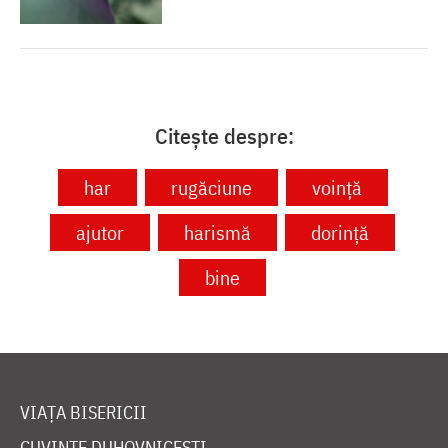
Citește despre:
har
rugăciune
voință
ajutor
harismă
dorință
bine
VIAȚA BISERICII
CUVINTE DUHOVNICEȘTI