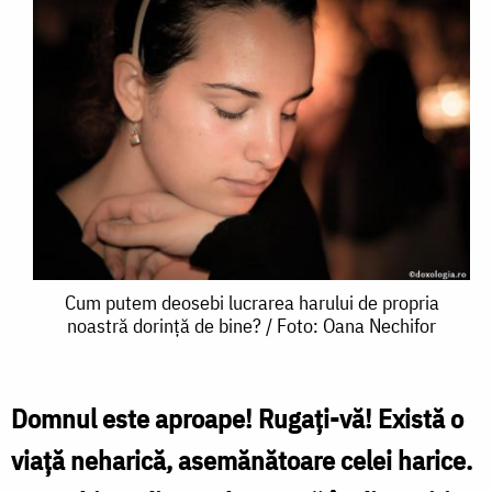
Cum
Cum putem deosebi lucrarea harului de propria
noastră dorință de bine? / Foto: Oana Nechifor
putem
deosebi
lucrarea
Domnul este aproape! Rugați-vă! Există o
harului
viață neharică, asemănătoare celei harice.
de