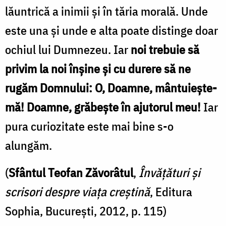
lăuntrică a inimii şi în tăria morală. Unde
este una şi unde e alta poate distinge doar
ochiul lui Dumnezeu. Iar
noi trebuie să
privim la noi înşine şi cu durere să ne
rugăm Domnului: O, Doamne, mântuieşte-
mă! Doamne, grăbeşte în ajutorul meu!
Iar
pura curiozitate este mai bine s-o
alungăm.
(
Sfântul Teofan Zăvorâtul
,
Învățături și
scrisori despre viața creștină
, Editura
Sophia, București, 2012, p. 115)