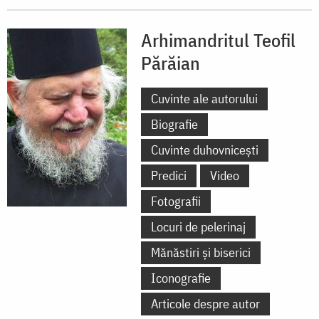
Arhimandritul Teofil
Părăian
Cuvinte ale autorului
Biografie
Cuvinte duhovnicești
Predici
Video
Fotografii
Locuri de pelerinaj
Mănăstiri și biserici
Iconografie
Articole despre autor