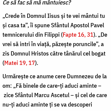
Ce să fac să mă mântuiesc?
Oana
„Crede în Domnul Iisus și te vei mântui tu
Nechifor
și casa ta”, îi spune Sfântul Apostol Pavel
temnicerului din Filippi (
Fapte 16, 31
). „De
vrei să intri în viață, păzește poruncile”, a
zis Domnul Hristos către tânărul cel bogat
(
Matei 19, 17
).
Urmărește ce anume cere Dumnezeu de la
om: „Fă binele de care-ți aduci aminte –
zice Sfântul Marcu Ascetul – și cel de care
nu-ți aduci aminte ți se va descoperi