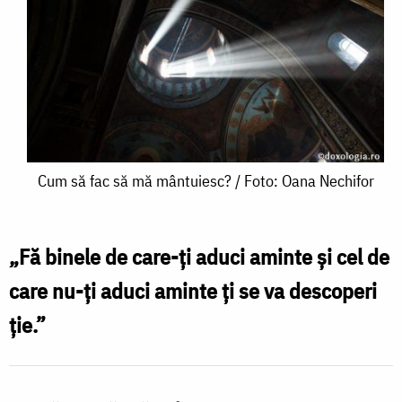
Cum
Cum să fac să mă mântuiesc? / Foto: Oana Nechifor
să
fac
„Fă binele de care-ți aduci aminte și cel de
să
care nu-ți aduci aminte ți se va descoperi
mă
ție.”
mântuiesc?
/
Foto: