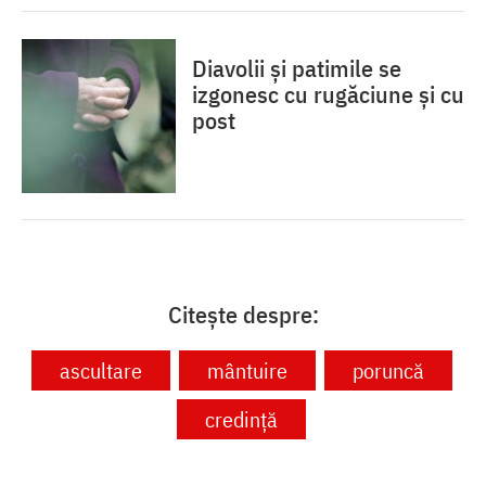
Diavolii și patimile se
izgonesc cu rugăciune și cu
post
Citește despre:
ascultare
mântuire
poruncă
credință