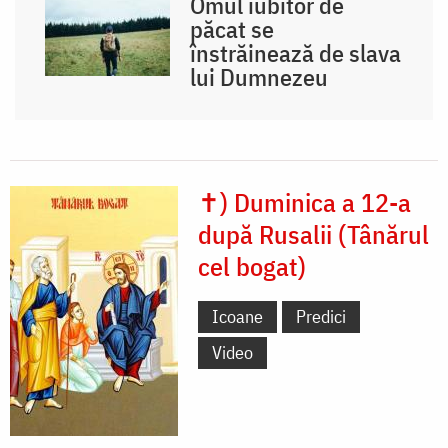
Omul iubitor de
păcat se
înstrăinează de slava
lui Dumnezeu
✝) Duminica a 12-a
după Rusalii (Tânărul
cel bogat)
Icoane
Predici
Video