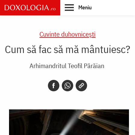
Skip
Meniu
to
main
Main
content
navigation
Cuvinte duhovnicești
Cum să fac să mă mântuiesc?
Arhimandritul Teofil Părăian