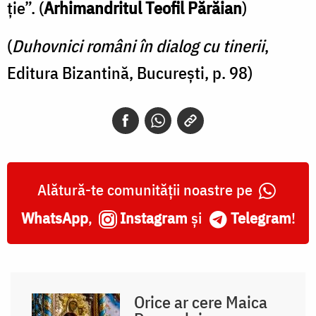
ție”. (
Arhimandritul Teofil Părăian
)
(
Duhovnici români în dialog cu tinerii
,
Editura Bizantină, București, p. 98)
Alătură-te comunității noastre pe
WhatsApp
,
Instagram
și
Telegram
!
Orice ar cere Maica