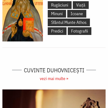
Rugăciuni
Viață
Minuni
Icoane
Sfântul Munte Athos
Predici
Fotografii
CUVINTE DUHOVNICEȘTI
vezi mai multe »