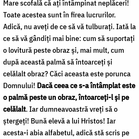
Mare scofală că aţi întâmpinat neplăceri!
Toate acestea sunt în firea lucrurilor.
Adică, nu aveţi de ce să vă tulburaţi. Iată la
ce să vă gândiţi mai bine: cum să suportaţi
o lovitură peste obraz şi, mai mult, cum
după această palmă să întoarceţi şi
celălalt obraz? Căci aceasta este porunca
Domnului!
Dacă ceea ce s-a întâmplat este
o palmă peste un obraz, întoarceţi-l şi pe
celălalt
. Iar dumneavoastră vreţi să o
ștergeți! Bună elevă a lui Hristos! Iar
acesta-i abia alfabetul, adică stă scris pe