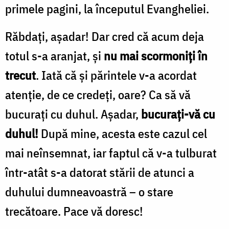
primele pagini, la începutul Evangheliei.
Răbdaţi, aşadar! Dar cred că acum deja
totul s-a aranjat, şi
nu mai scormoniţi în
trecut
. Iată că şi părintele v-a acordat
atenţie, de ce credeţi, oare? Ca să vă
bucuraţi cu duhul. Aşadar,
bucuraţi-vă cu
duhul!
După mine, acesta este cazul cel
mai neînsemnat, iar faptul că v-a tulburat
într-atât s-a datorat stării de atunci a
duhului dumneavoastră – o stare
trecătoare. Pace vă doresc!