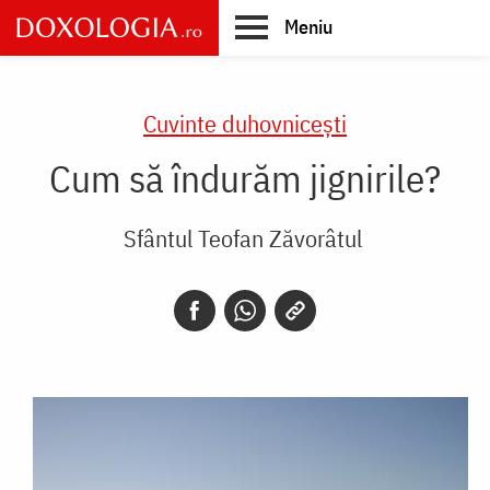
Skip
Meniu
to
main
Main
content
navigation
Cuvinte duhovnicești
Cum să îndurăm jignirile?
Sfântul Teofan Zăvorâtul