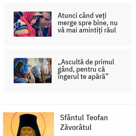
Atunci când veți
merge spre bine, nu
vă mai amintiți răul
„Ascultă de primul
gând, pentru că
îngerul te apără”
Sfântul Teofan
Zăvorâtul