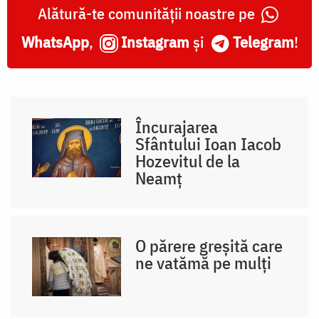
Alătură-te comunității noastre pe
WhatsApp
,
Instagram
și
Telegram
!
Încurajarea
Sfântului Ioan Iacob
Hozevitul de la
Neamț
O părere greșită care
ne vatămă pe mulți