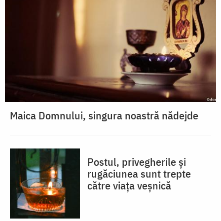
Maica Domnului, singura noastră nădejde
Postul, privegherile și
rugăciunea sunt trepte
către viața veșnică