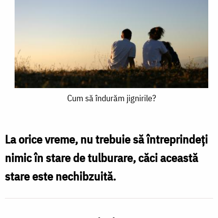
Cum
Cum să îndurăm jignirile?
să
îndurăm
La orice vreme, nu trebuie să întreprindeți
jignirile?
nimic în stare de tulburare, căci această
stare este nechibzuită.