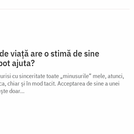
e viață are o stimă de sine
pot ajuta?
urisi cu sinceritate toate „minusurile” mele, atunci,
ca, chiar şi în mod tacit. Acceptarea de sine a unei
ște doar...