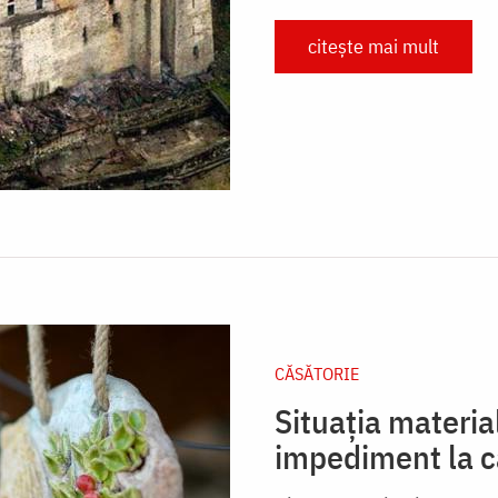
citește mai mult
CĂSĂTORIE
Situația material
impediment la c