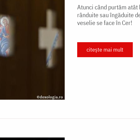
Atunci când purtăm atât b
rânduite sau îngăduite 
veselie se face în Cer!
citește mai mult