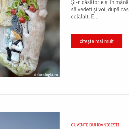
Și-n căsătorie și în mănă
să vedeți și voi, după căs
celălalt. E...
citește mai mult
CUVINTE DUHOVNICEȘTI