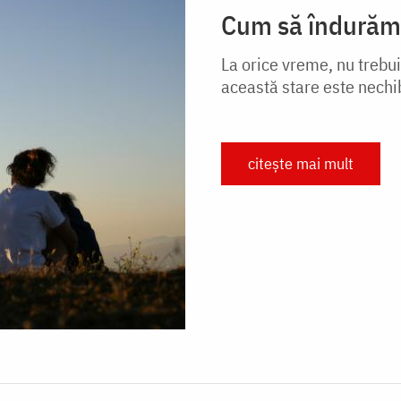
Cum să îndurăm j
La orice vreme, nu trebui
această stare este nechi
citește mai mult