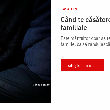
CĂSĂTORIE
Când te căsătoreș
familiale
Este mântuitor doar să t
familie, ca să rânduiască 
citește mai mult