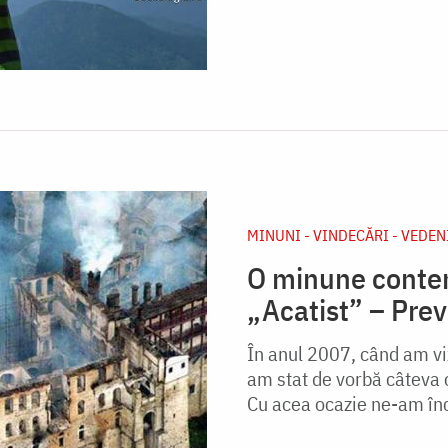
MINUNI - VINDECĂRI - VEDEN
O minune contem
„Acatist” – Prev
În anul 2007, când am v
am stat de vorbă câteva 
Cu acea ocazie ne-am înch