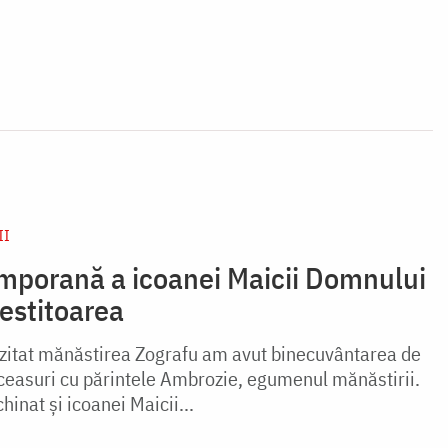
II
porană a icoanei Maicii Domnului
estitoarea
izitat mănăstirea Zografu am avut binecuvântarea de
ceasuri cu părintele Ambrozie, egumenul mănăstirii.
inat şi icoanei Maicii...