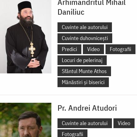
Arhimandritul Mihail
Daniliuc
Cuvinte ale autorului
Cuvinte duhovnicești
Predici
Video
Fotografii
Locuri de pelerinaj
Sfântul Munte Athos
Mănăstiri și biserici
Pr. Andrei Atudori
Cuvinte ale autorului
Video
Fotografii