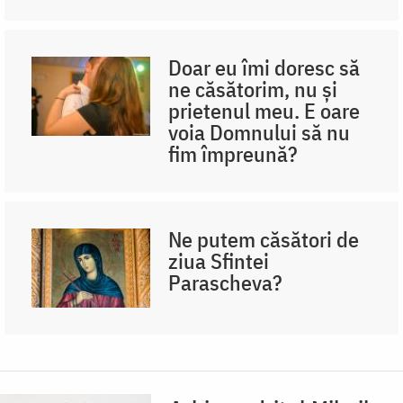
Doar eu îmi doresc să
ne căsătorim, nu și
prietenul meu. E oare
voia Domnului să nu
fim împreună?
Ne putem căsători de
ziua Sfintei
Parascheva?