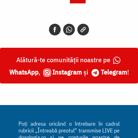
Alătură-te comunității noastre pe
WhatsApp
,
Instagram
și
Telegram
!
Poți adresa oricând o întrebare în cadrul
rubricii „Întreabă preotul” transmise LIVE pe
doxologia.ro și pe conturile noastre de