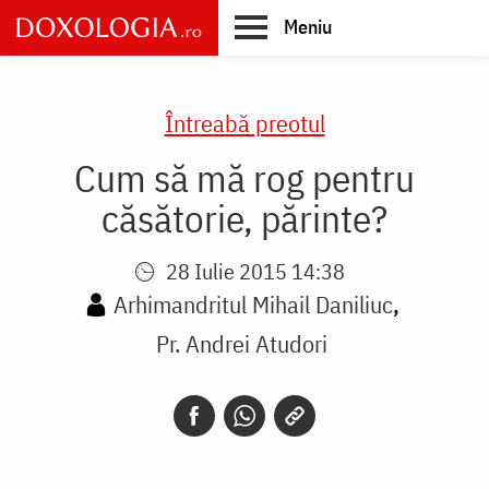
Skip
Meniu
to
main
Main
content
navigation
Întreabă preotul
Cum să mă rog pentru
căsătorie, părinte?
28 Iulie 2015 14:38
Arhimandritul Mihail Daniliuc
Pr. Andrei Atudori