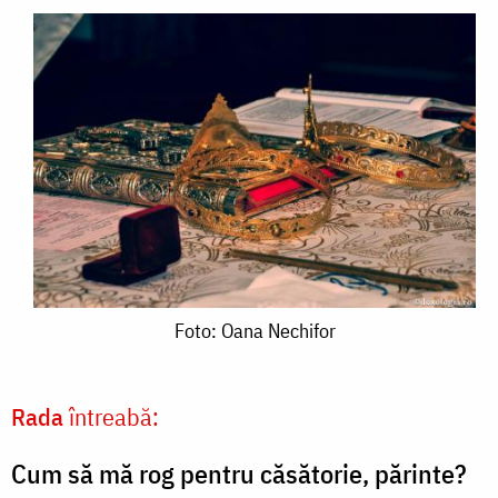
Foto:
Foto: Oana Nechifor
Oana
Nechifor
Rada
întreabă:
Cum să mă rog pentru căsătorie, părinte?