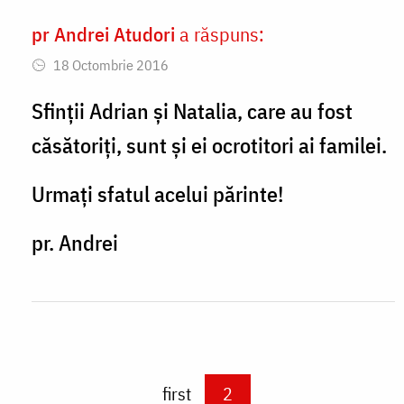
pr Andrei Atudori
a răspuns:
In
18 Octombrie 2016
reply
to
Sfinții Adrian și Natalia, care au fost
Spuneți-
căsătoriți, sunt și ei ocrotitori ai familei.
mi
Urmați sfatul acelui părinte!
vă
rog
pr. Andrei
dar
by
Cristiana
M
Paginare
First page
first
Current page
2