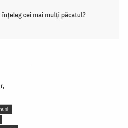
înțeleg cei mai mulți păcatul?
r,
nuni