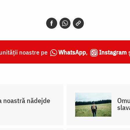
nității noastre pe
WhatsApp
,
Instagram
a noastră nădejde
Omul
slav