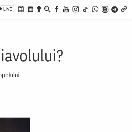
LIVE
06
iavolului?
opolului