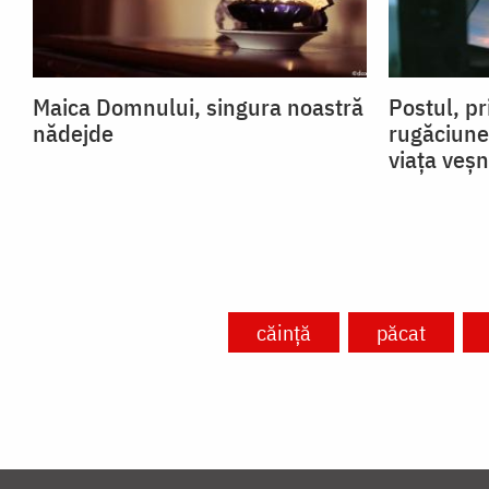
Maica Domnului, singura noastră
Postul, pr
nădejde
rugăciune
viața veșn
căință
păcat