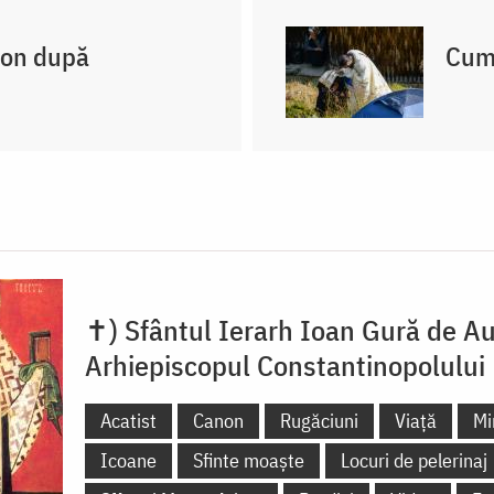
non după
Cum 
✝) Sfântul Ierarh Ioan Gură de Au
Arhiepiscopul Constantinopolului
Acatist
Canon
Rugăciuni
Viață
Mi
Icoane
Sfinte moaște
Locuri de pelerinaj