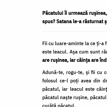
ne
ferim
Păcatului îi urmează ruşinea,
de
spus? Satana le-a răsturnat şi
lucrarea
diavolului?
Fii cu luare-aminte la ce ţi-a
/
este leacul. Aşa cum sunt răn
Foto:
are ruşinea, iar căinţa are în
Oana
Nechifor
Adună-te, rogu-te, şi fii cu 
folosul ce-l poţi avea din d
păcatul, iar leacul este căin
păcatul naşte ruşine, păcatul
curăţă păcatul.