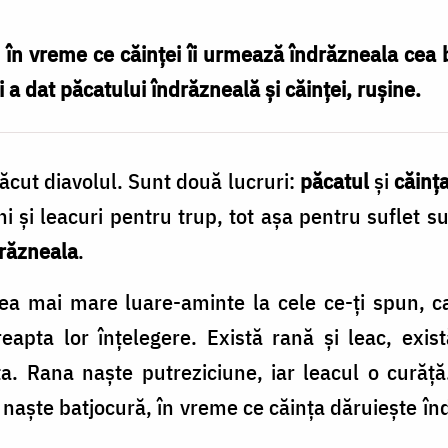
 în vreme ce căinţei îi urmează îndrăzneala cea b
 a dat păcatului îndrăzneală şi căinţei, ruşine.
 făcut diavolul. Sunt două lucruri:
păcatul
şi
căinţ
i şi leacuri pentru trup, tot aşa pentru suflet s
drăzneala
.
cea mai mare luare-aminte la cele ce-ţi spun, ca
reapta lor înţelegere. Există rană şi leac, exis
ţa. Rana naşte putreziciune, iar leacul o curăţ
 naşte batjocură, în vreme ce căinţa dăruieşte înd