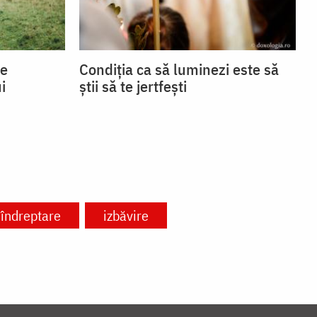
se
Condiția ca să luminezi este să
i
știi să te jertfești
îndreptare
izbăvire