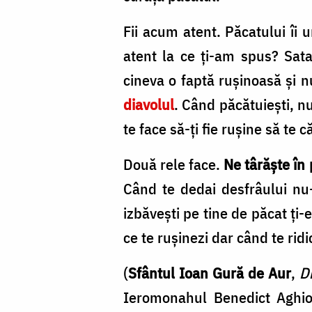
Fii acum atent. Păcatului îi
atent la ce ţi-am spus? Satan
cineva o faptă ruşinoasă şi n
diavolul
. Când păcătuieşti, nu
te face să-ţi fie ruşine să te că
Două rele face.
Ne târăşte în 
Când te dedai desfrâului nu
izbăveşti pe tine de păcat ţi-
ce te ruşinezi dar când te ridi
(
Sfântul Ioan Gură de Aur
,
D
Ieromonahul Benedict Aghio