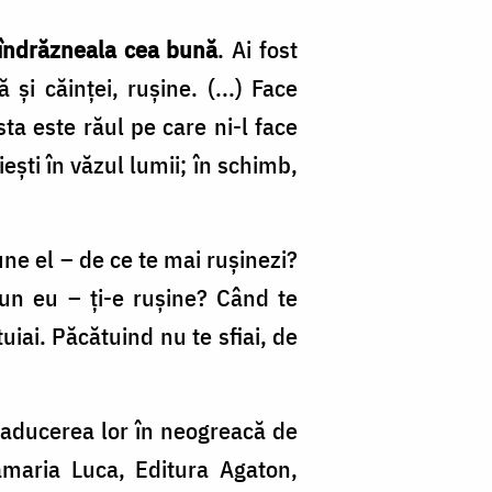
îndrăzneala cea bună
. Ai fost
şi căinţei, ruşine. (...) Face
ta este răul pe care ni-l face
eşti în văzul lumii; în schimb,
ne el – de ce te mai ruşinezi?
un eu – ţi-e ruşine? Când te
uiai. Păcătuind nu te sfiai, de
traducerea lor în neogreacă de
maria Luca, Editura Agaton,