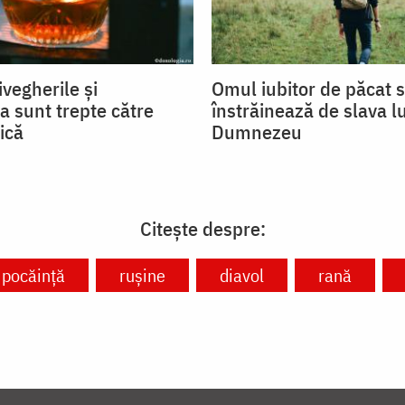
ivegherile și
Omul iubitor de păcat 
a sunt trepte către
înstrăinează de slava lu
ică
Dumnezeu
Citește despre:
pocăință
rușine
diavol
rană