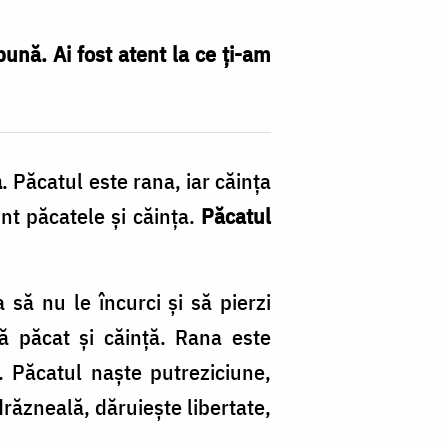
ună. Ai fost atent la ce ţi-am
a
. Păcatul este rana, iar căinţa
unt păcatele şi căinţa.
Păcatul
 să nu le încurci şi să pierzi
tă păcat şi căinţă. Rana este
ă. Păcatul naşte putreziciune,
răzneală, dăruieşte libertate,