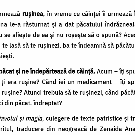
 urmează
ruşinea
, în vreme ce căinţei îi urmează
a le-a răsturnat şi a dat păcatului îndrăzneală 
u se sfieşte de ea şi nu roşeşte să o spună? Aces
 te lasă să te ruşinezi, ba te îndeamnă să păcătui
ieşti.
păcat şi ne îndepărtează de căinţă.
Acum – îţi spu
-ţi era ruşine? Când iei un medicament – îţi sp
e ruşine? Atunci trebuia să te ruşinezi, când păcăt
ci din păcat, îndreptat?
iavolul și magia
, culegere de texte patristice și 
ritul, traducere din neogreacă de Zenaida Ana