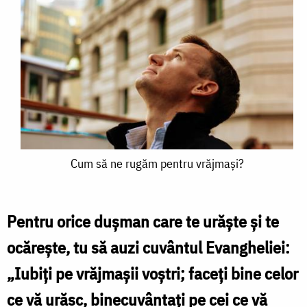
Cum
Cum să ne rugăm pentru vrăjmaşi?
să
ne
Pentru orice duşman care te urăşte şi te
rugăm
ocăreşte, tu să auzi cuvântul Evangheliei:
pentru
„Iubiţi pe vrăjmaşii voştri; faceţi bine celor
vrăjmaşi?
ce vă urăsc, binecuvântaţi pe cei ce vă