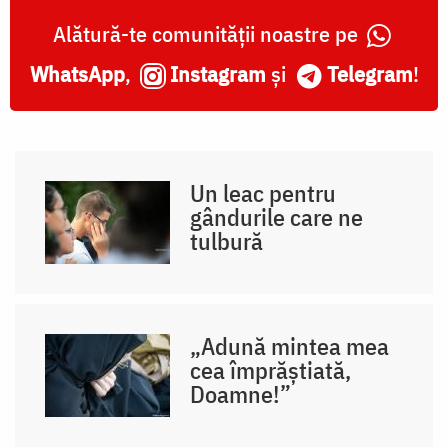
Alătură-te comunității noastre pe
WhatsApp
,
Instagram
și
Telegram
!
Un leac pentru
gândurile care ne
tulbură
„Adună mintea mea
cea împrăștiată,
Doamne!”