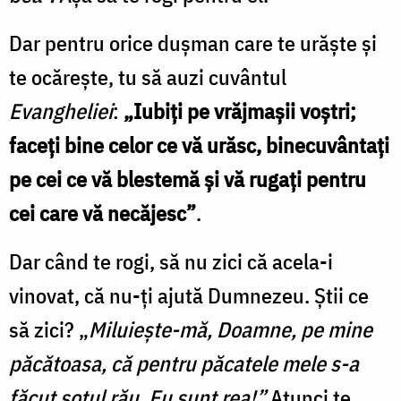
Dar pentru orice duşman care te urăşte şi
te ocăreşte, tu să auzi cuvântul
Evangheliei
:
„
Iubiţi pe vrăjmaşii voştri;
faceţi bine celor ce vă urăsc, binecuvântaţi
pe cei ce vă blestemă şi vă rugaţi pentru
cei care vă necăjesc”
.
Dar când te rogi, să nu zici că acela-i
vinovat, că nu-ţi ajută Dumnezeu. Știi ce
să zici? „
Miluieşte-mă, Doamne, pe mine
păcătoasa, că pentru păcatele mele s-a
făcut soţul rău. Eu sunt rea!”
Atunci te