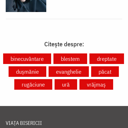
Citește despre:
binecuvântare
blestem
dreptate
dușmănie
evanghelie
păcat
rugăciune
ură
vrăjmaș
VIAȚA BISERICII