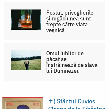
Postul, privegherile
și rugăciunea sunt
trepte către viața
veșnică
Omul iubitor de
păcat se
înstrăinează de slava
lui Dumnezeu
✝) Sfântul Cuvios
Cleopa de la Sihăstria