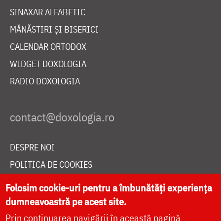
SINAXAR ALFABETIC
MĂNĂSTIRI ȘI BISERICI
CALENDAR ORTODOX
WIDGET DOXOLOGIA
RADIO DOXOLOGIA
DESPRE NOI
POLITICA DE COOKIES
DONEAZĂ ONLINE PENTRU CATEDRALA NAȚIONALĂ
Folosim cookie-uri pentru a îmbunătăți experiența
dumneavoastră pe acest site.
Prin continuarea navigării în această pagină
LIVE