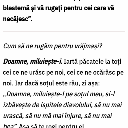
blestemă şi vă rugaţi pentru cei care vă
necăjesc”.
Cum să ne rugăm pentru vrăjmaşi?
Doamne, miluieşte-i.
Iartă păcatele la toţi
cei ce ne urăsc pe noi, cei ce ne ocărăsc pe
noi. Iar dacă soţul este rău, zi aşa:
„
Doamne, miluieşte-l pe soţul meu, si-l
izbăveşte de ispitele diavolului, să nu mai
urască, să nu mă mai înjure, să nu mai
bea”.
Aşa să te rogi pentru el.