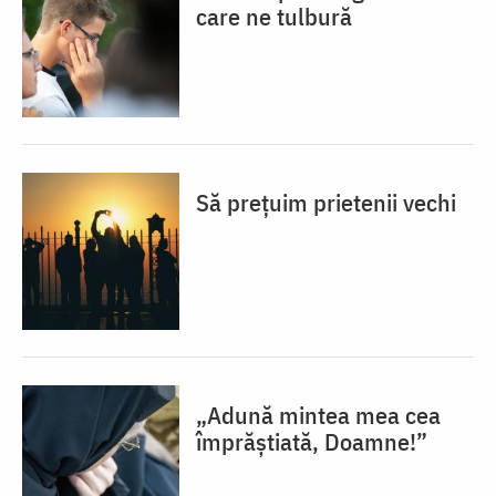
care ne tulbură
Să prețuim prietenii vechi
„Adună mintea mea cea
împrăștiată, Doamne!”