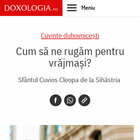
Skip
Meniu
to
main
Main
content
navigation
Cuvinte duhovnicești
Cum să ne rugăm pentru
vrăjmaşi?
Sfântul Cuvios Cleopa de la Sihăstria