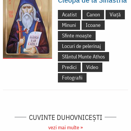
Acatist
Canon
Viață
Minuni
Icoane
Sfinte moaște
Locuri de pelerinaj
Sfântul Munte Athos
Predici
Video
Fotografii
CUVINTE DUHOVNICEȘTI
vezi mai multe »