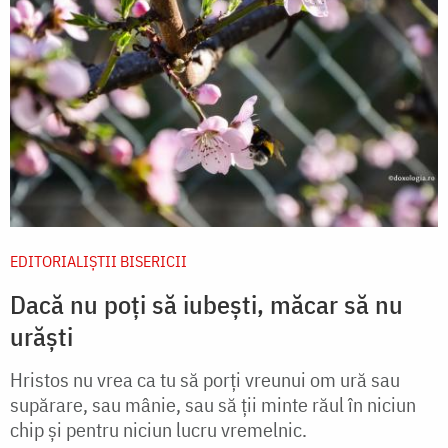
EDITORIALIȘTII BISERICII
Dacă nu poți să iubești, măcar să nu
urăști
Hristos nu vrea ca tu să porți vreunui om ură sau
supărare, sau mânie, sau să ții minte răul în niciun
chip și pentru niciun lucru vremelnic.