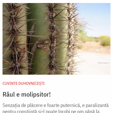
CUVINTE DUHOVNICEȘTI
Răul e molipsitor!
Senzația de plăcere e foarte puternică, e paralizantă
pentru conștiință și-l poate înrobi pe om până la