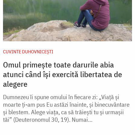
CUVINTE DUHOVNICEȘTI
Omul primește toate darurile abia
atunci când își exercită libertatea de
alegere
Dumnezeu îi spune omului în fiecare zi: „Viață și
moarte ți-am pus Eu astăzi înainte, și binecuvântare
și blestem. Alege viața, ca să trăiești tu și urmașii
tăi” (Deuteronomul 30, 19). Numai...