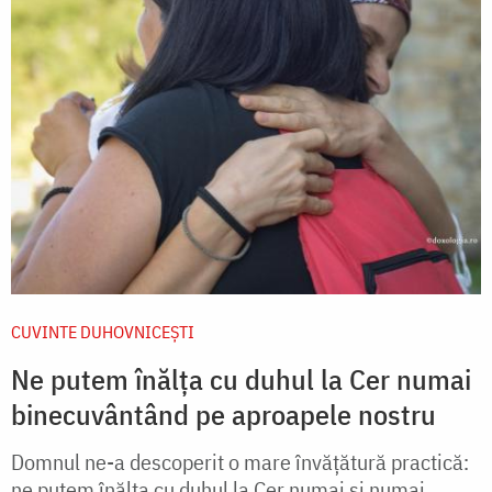
CUVINTE DUHOVNICEȘTI
Ne putem înălța cu duhul la Cer numai
binecuvântând pe aproapele nostru
Domnul ne-a descoperit o mare învățătură practică:
ne putem înălța cu duhul la Cer numai și numai