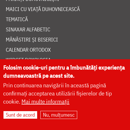
MAICI CU VIAȚĂ DUHOVNICEASCĂ
TEMATICĂ
SINAXAR ALFABETIC
MĂNĂSTIRI ȘI BISERICI
CALENDAR ORTODOX
WIDGET DOXOLOGIA
Folosim cookie-uri pentru a îmbunătăți experiența
RADIO DOXOLOGIA
dumneavoastră pe acest site.
Prin continuarea navigării în această pagină
confirmați acceptarea utilizării fișierelor de tip
cookie.
Mai multe informații
DESPRE NOI
Sunt de acord
Nu, mulțumesc
POLITICA DE COOKIES
DONEAZĂ ONLINE PENTRU CATEDRALA NAȚIONALĂ