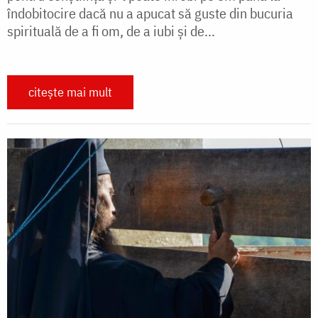
îndobitocire dacă nu a apucat să guste din bucuria
spirituală de a fi om, de a iubi și de...
citește mai mult