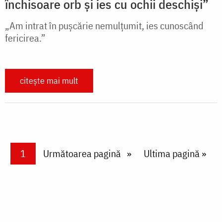
închisoare orb și ies cu ochii deschiși”
„Am intrat în pușcărie nemulțumit, ies cunoscând
fericirea.”
citește mai mult
Paginare
Current page
1
Next page
Următoarea pagină
Last page
Ultima pagină »