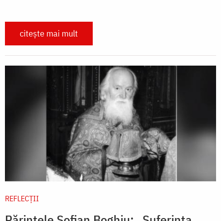
citește mai mult
REFLECȚII
Părintele Sofian Boghiu: „Suferința