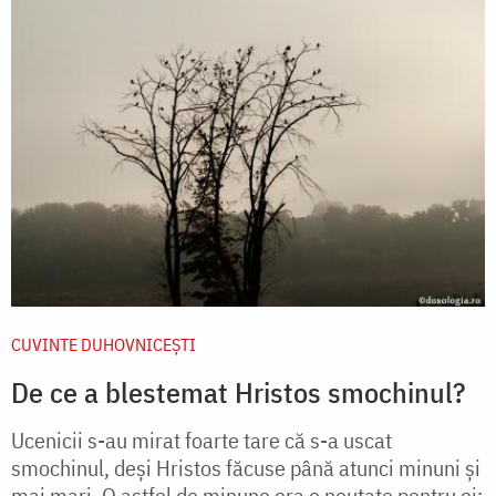
CUVINTE DUHOVNICEȘTI
De ce a blestemat Hristos smochinul?
Ucenicii s-au mirat foarte tare că s-a uscat
smochinul, deși Hristos făcuse până atunci minuni și
mai mari. O astfel de minune era o noutate pentru ei;