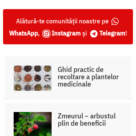
Alătură-te comunității noastre pe
WhatsApp
,
Instagram
și
Telegram
!
Ghid practic de
recoltare a plantelor
medicinale
Zmeurul – arbustul
plin de beneficii