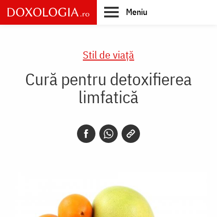
Skip
Meniu
to
main
Main
content
navigation
Stil de viaţă
Cură pentru detoxifierea
limfatică