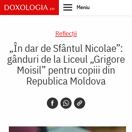
Skip
Meniu
to
main
Main
content
navigation
Reflecții
„În dar de Sfântul Nicolae”:
gânduri de la Liceul „Grigore
Moisil” pentru copiii din
Republica Moldova