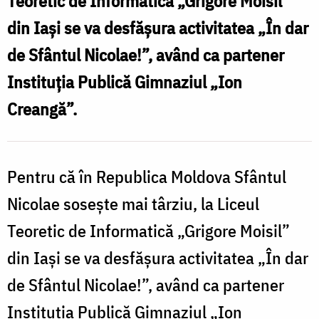
Teoretic de Informatică „Grigore Moisil”
de
din Iași se va desfășura activitatea „În dar
la
de Sfântul Nicolae!”, având ca partener
Liceul
Instituția Publică Gimnaziul „Ion
„Grigore
Creangă”.
Moisil”
pentru
copiii
Pentru că în Republica Moldova Sfântul
din
Nicolae sosește mai târziu, la Liceul
Republica
Teoretic de Informatică „Grigore Moisil”
Moldova
din Iași se va desfășura activitatea „În dar
de Sfântul Nicolae!”, având ca partener
Instituția Publică Gimnaziul „Ion