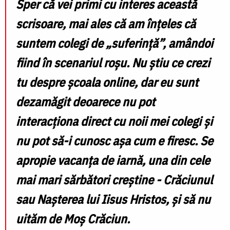
Sper că vei primi cu interes această
scrisoare, mai ales că am înțeles că
suntem colegi de „suferință”, amândoi
fiind în scenariul roșu. Nu știu ce crezi
tu despre școala online, dar eu sunt
dezamăgit deoarece nu pot
interacționa direct cu noii mei colegi și
nu pot să-i cunosc așa cum e firesc. Se
apropie vacanța de iarnă, una din cele
mai mari sărbători creștine - Crăciunul
sau Nașterea lui Iisus Hristos, și să nu
uităm de Moș Crăciun.