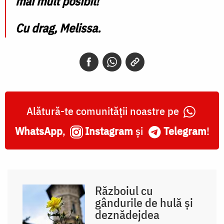
mai mult posibil!
Cu drag,
Melissa.
Alătură-te comunității noastre pe
WhatsApp
,
Instagram
și
Telegram
!
Războiul cu
gândurile de hulă și
deznădejdea