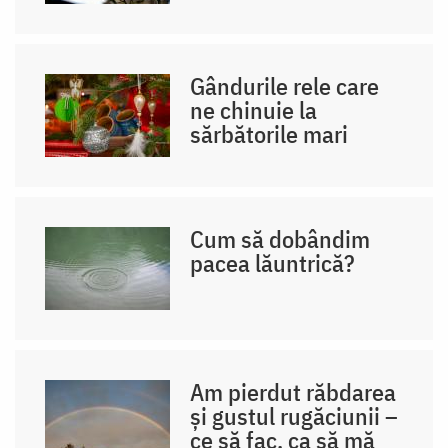
Gândurile rele care
ne chinuie la
sărbătorile mari
Cum să dobândim
pacea lăuntrică?
Am pierdut răbdarea
și gustul rugăciunii –
ce să fac, ca să mă