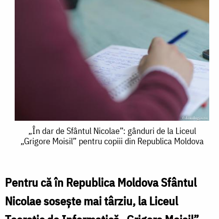
„În
„În dar de Sfântul Nicolae”: gânduri de la Liceul
„Grigore Moisil” pentru copiii din Republica Moldova
dar
de
Sfântul
Pentru că în Republica Moldova Sfântul
Nicolae”:
Nicolae sosește mai târziu, la Liceul
gânduri