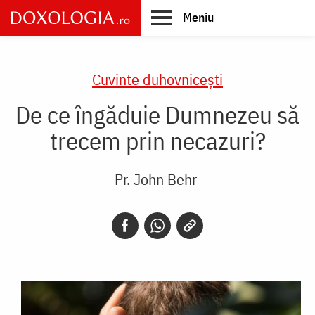
Skip
Meniu
to
main
Main
content
navigation
Cuvinte duhovnicești
De ce îngăduie Dumnezeu să
trecem prin necazuri?
Pr. John Behr