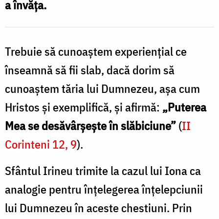
a învăța.
necazuri?
/
Foto:
Trebuie să cunoaștem experiențial ce
Oana
înseamnă să fii slab, dacă dorim să
Nechifor
cunoaștem tăria lui Dumnezeu, așa cum
Hristos și exemplifică, și afirmă:
„Puterea
Mea se desăvârșește în slăbiciune”
(
II
Corinteni 12, 9
).
Sfântul Irineu trimite la cazul lui Iona ca
analogie pentru înțelegerea înțelepciunii
lui Dumnezeu în aceste chestiuni. Prin