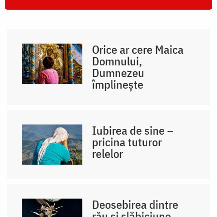
Orice ar cere Maica
Domnului,
Dumnezeu
împlinește
Iubirea de sine –
pricina tuturor
relelor
Deosebirea dintre
rău și slăbiciune