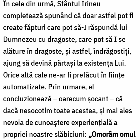
În cele din urmă, Sfântul Irineu
completează spunând că doar astfel pot fi
create făpturi care pot să-I răspundă lui
Dumnezeu cu dragoste, care pot să I se
alăture în dragoste, și astfel, îndrăgostiți,
ajung să devină părtași la existența Lui.
Orice altă cale ne-ar fi prefăcut în ființe
automatizate. Prin urmare, el
concluzionează – oarecum șocant – că
dacă nesocotim toate acestea, și mai ales
nevoia de cunoaștere experiențială a
propriei noastre slăbiciuni:
„Omorâm omul