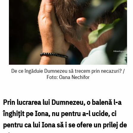
De
De ce îngăduie Dumnezeu să trecem prin necazuri? /
Foto: Oana Nechifor
ce
îngăduie
Dumnezeu
Prin lucrarea lui Dumnezeu, o balenă l-a
să
înghițit pe Iona, nu pentru a-l ucide, ci
trecem
pentru ca lui Iona să i se ofere un prilej de
prin