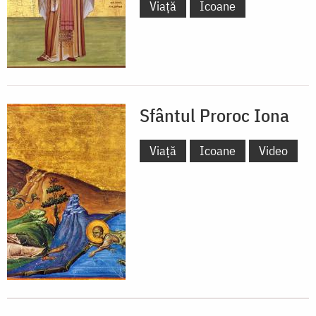
Viață
Icoane
Sfântul Proroc Iona
Viață
Icoane
Video