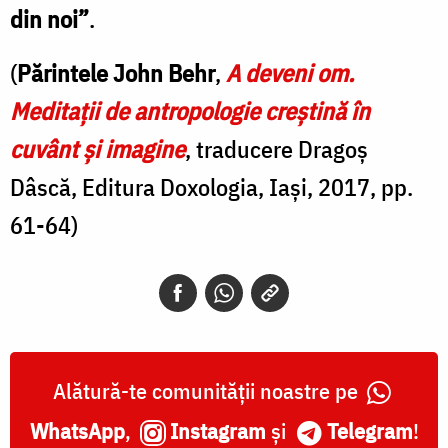
din noi”
.
(
Părintele John Behr
,
A deveni om.
Meditații de antropologie creștină în
cuvânt și imagine
, traducere Dragoș
Dâscă, Editura Doxologia, Iași, 2017, pp.
61-64)
Alătură-te comunității noastre pe
WhatsApp
,
Instagram
și
Telegram
!