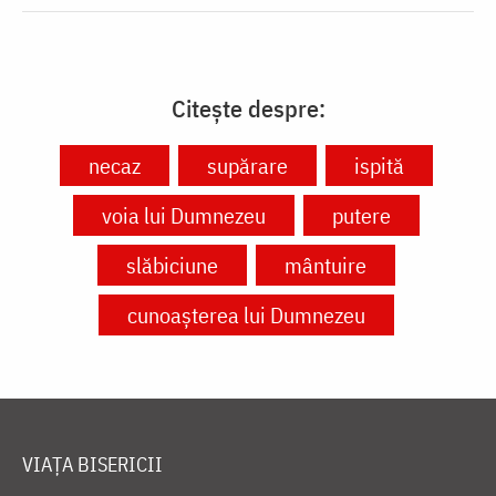
Citește despre:
necaz
supărare
ispită
voia lui Dumnezeu
putere
slăbiciune
mântuire
cunoașterea lui Dumnezeu
VIAȚA BISERICII