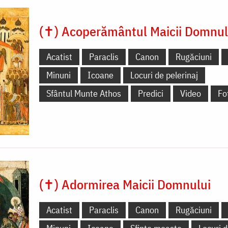
(✝) Acoperământul Maicii Domnul
Acatist
Paraclis
Canon
Rugăciuni
Minuni
Icoane
Locuri de pelerinaj
Sfântul Munte Athos
Predici
Video
Fo
(✝) Adormirea Maicii Domnului
Acatist
Paraclis
Canon
Rugăciuni