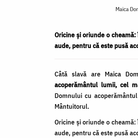
Maica
Maica Domn
Domnului
‒
ocrotitoarea
Oricine și oriunde o cheamă: î
și
aude, pentru că este pusă aco
mijlocitoarea
întregii
Câtă slavă are Maica Domn
lumi
acoperământul lumii, cel ma
/
Domnului cu acoperământul ș
Foto:
Mântuitorul.
Ștefan
Cojocariu
Oricine și oriunde o cheamă: î
aude, pentru că este pusă aco