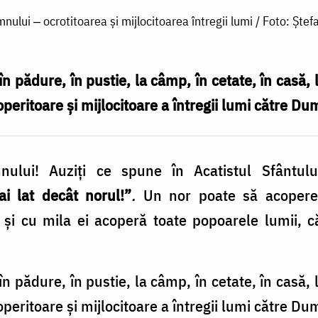
ului ‒ ocrotitoarea și mijlocitoarea întregii lumi / Foto: Ștef
n pădure, în pustie, la câmp, în cetate, în casă, l
peritoare și mijlocitoare a întregii lumi către D
ului! Auziți ce spune în Acatistul Sfântu
i lat decât norul!”
.
Un nor poate să acopere 
i cu mila ei acoperă toate popoarele lumii, că
n pădure, în pustie, la câmp, în cetate, în casă, l
peritoare și mijlocitoare a întregii lumi către D