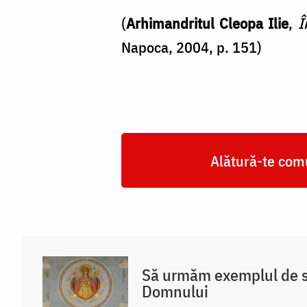
(
Arhimandritul Cleopa Ilie
,
Î
Napoca, 2004, p. 151)
Alătură-te comu
Să urmăm exemplul de s
Domnului