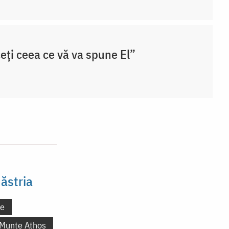
eți ceea ce vă va spune El”
ăstria
ne
 Munte Athos