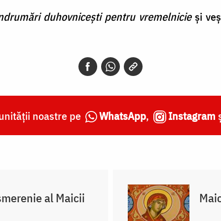
ndrumări duhovnicești pentru vremelnicie
și veș
nității noastre pe
WhatsApp
,
Instagram
merenie al Maicii
Maic