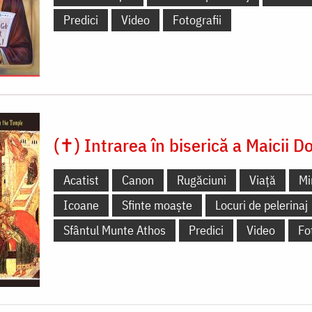
Predici
Video
Fotografii
(✝) Intrarea în biserică a Maicii 
Acatist
Canon
Rugăciuni
Viață
Mi
Icoane
Sfinte moaște
Locuri de pelerinaj
Sfântul Munte Athos
Predici
Video
Fo