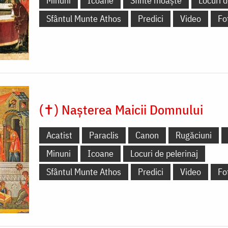
Minuni
Icoane
Sfinte moaște
Locuri d
Sfântul Munte Athos
Predici
Video
Fo
(✝) Nașterea Maicii Domnului
Acatist
Paraclis
Canon
Rugăciuni
Minuni
Icoane
Locuri de pelerinaj
Sfântul Munte Athos
Predici
Video
Fo