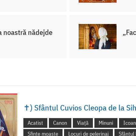
a noastră nădejde
„Fac
✝) Sfântul Cuvios Cleopa de la Sih
Acatist
Canon
Viață
Minuni
Icoa
Sfinte moaște
Locuri de pelerinaj
Sfântul