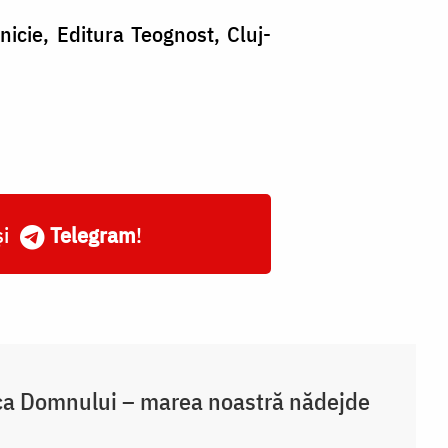
nicie, Editura Teognost, Cluj-
și
Telegram
!
a Domnului – marea noastră nădejde