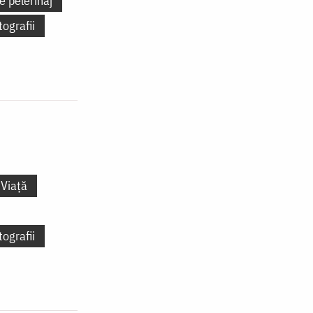
e pelerinaj
tografii
Viață
tografii