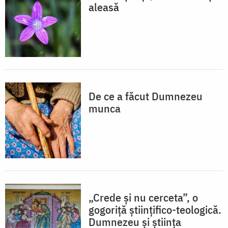
aleasă
De ce a făcut Dumnezeu
munca
„Crede și nu cerceta”, o
gogoriță științifico-teologică.
Dumnezeu și știința