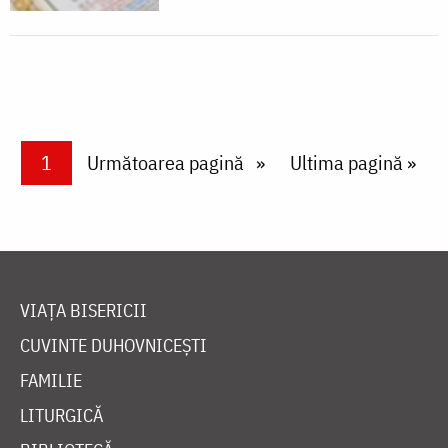
Paginare
Current page
1
Next page
Următoarea pagină
Last page
Ultima pagină »
VIAȚA BISERICII
CUVINTE DUHOVNICEȘTI
FAMILIE
LITURGICĂ