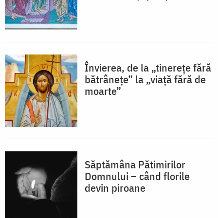
Învierea, de la „tinereţe fără
bătrâneţe” la „viaţă fără de
moarte”
Săptămâna Pătimirilor
Domnului – când florile
devin piroane