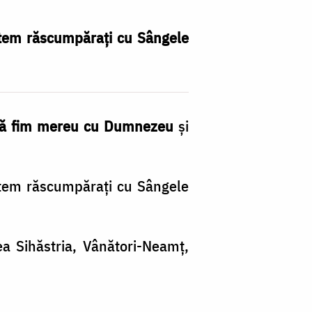
ntem răscumpărați cu Sângele
 să fim mereu cu Dumnezeu
și
untem răscumpărați cu Sângele
ea Sihăstria, Vânători-Neamț,