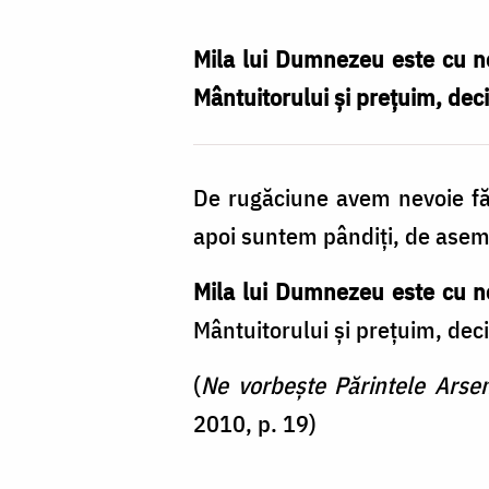
avem
nevoie
Mila lui Dumnezeu este cu n
neîncetat
Mântuitorului și prețuim, deci
/
Foto:
De rugăciune avem nevoie fă
Ștefan
apoi suntem pândiți, de aseme
Cojocariu
Mila lui Dumnezeu este cu n
Mântuitorului și prețuim, deci
(
Ne vorbește Părintele Arse
2010, p. 19)