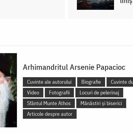
lini
Arhimandritul Arsenie Papacioc
Cuvinte ale autorului
Biografie
Cuvinte d
Video
Fotografii
Locuri de pelerinaj
Sfântul Munte Athos
Mănăstiri și biserici
Articole despre autor