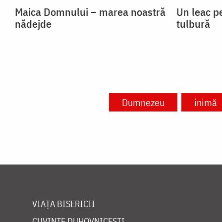
Maica Domnului – marea noastră
Un leac p
nădejde
tulbură
Dumnezeu
inimă
VIAȚA BISERICII
CUVINTE DUHOVNICEȘTI