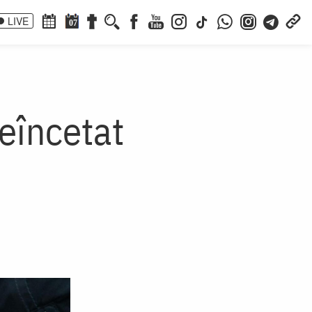
LIVE
07
eîncetat