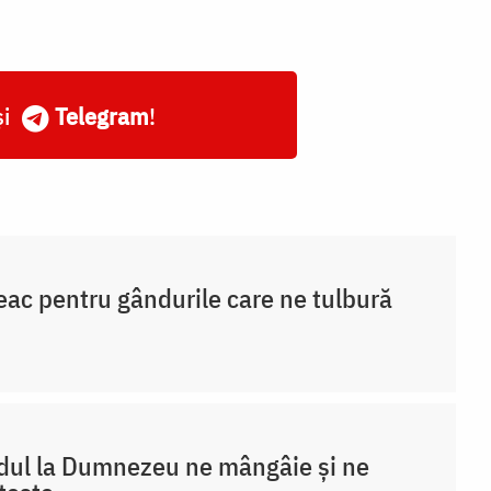
și
Telegram
!
eac pentru gândurile care ne tulbură
ul la Dumnezeu ne mângâie și ne