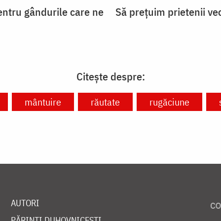
entru gândurile care ne
Să prețuim prietenii ve
Citește despre:
mântuire
răutate
rugăciune
AUTORI
PĂRINȚI DUHOVNICEȘTI