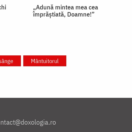
chi
„Adună mintea mea cea
împrăștiată, Doamne!”
sânge
Mântuitorul