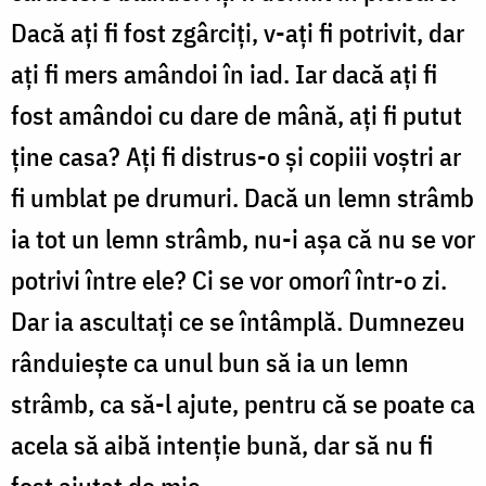
Dacă aţi fi fost zgârciţi, v-aţi fi potrivit, dar
aţi fi mers amândoi în iad. Iar dacă aţi fi
fost amândoi cu dare de mână, aţi fi putut
ţine casa? Aţi fi distrus-o şi copiii voştri ar
fi umblat pe drumuri. Dacă un lemn strâmb
ia tot un lemn strâmb, nu-i aşa că nu se vor
potrivi între ele? Ci se vor omorî într-o zi.
Dar ia ascultaţi ce se întâmplă. Dumnezeu
rânduieşte ca unul bun să ia un lemn
strâmb, ca să-l ajute, pentru că se poate ca
acela să aibă intenţie bună, dar să nu fi
fost ajutat de mic.