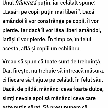
Unul
frânează
puţin, iar celălalt spune:
„Lasă-i pe copii puţin mai liberi”. Dacă
amândoi îi vor constrânge pe copii, îi vor
pierde. Iar dacă îi vor lăsa liberi amândoi,
iarăşi îi vor pierde. În timp ce, în felul
acesta, află şi copiii un echilibru.
Vreau să spun că toate sunt de trebuinţă.
Dar, fireşte, nu trebuie să întreacă măsura,
ci fiecare să-l ajute pe celălalt în felul său.
Dacă, de pildă, mănânci ceva foarte dulce,
simţi nevoia apoi să mănânci ceva care
este puţin sărat. Să presupunem că