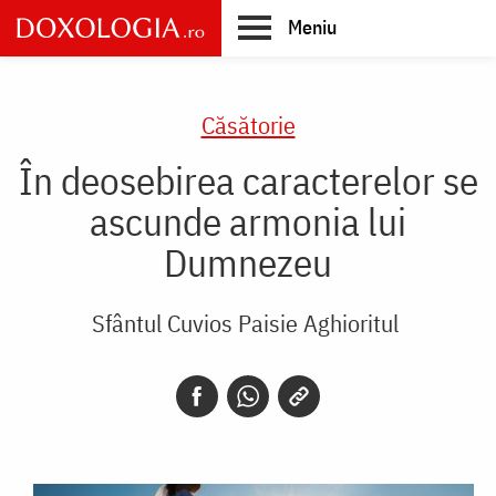
Skip
Meniu
to
main
Main
content
navigation
Căsătorie
În deosebirea caracterelor se
ascunde armonia lui
Dumnezeu
Sfântul Cuvios Paisie Aghioritul