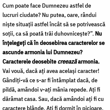
Cum poate face Dum­nezeu astfel de
lucruri ciudate? Nu putea, oare, rândui
nişte situaţii astfel încât să se potrivească
soţii, ca să poată trăi duhovniceşte?”.
Nu
înţelegeţi că în deose­birea caracterelor se
ascunde armonia lui Dumnezeu?
Caracterele deosebite
creează
armonia.
Vai vouă, dacă aţi avea acelaşi caracter!
Gândiţi-vă ce s-ar fi întâmplat dacă, de
pildă, amândoi v-aţi mânia repede. Aţi fi
dărâmat casa. Sau, dacă amândoi aţi fi cu
carac­tere blânde. Aţi fi dormit în picioare.