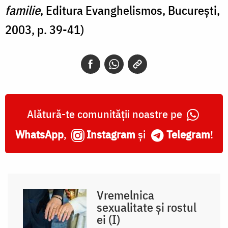
familie
, Editura Evanghelismos, București,
2003, p. 39-41)
Alătură-te comunității noastre pe
WhatsApp
,
Instagram
și
Telegram
!
Vremelnica
sexualitate și rostul
ei (I)