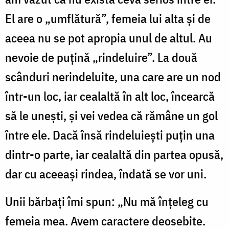
El are o „umflătură”, femeia lui alta şi de
aceea nu se pot apropia unul de altul. Au
nevoie de puţină „rindeluire”. La două
scânduri nerindeluite, una care are un nod
într-un loc, iar cealaltă în alt loc, încearcă
să le uneşti, şi vei vedea că rămâne un gol
între ele. Dacă însă rindeluieşti puţin una
dintr-o parte, iar cealaltă din partea opusă,
dar cu aceeaşi rindea, îndată se vor uni.
Unii bărbaţi îmi spun: „Nu mă înţeleg cu
femeia mea. Avem caractere deosebite.