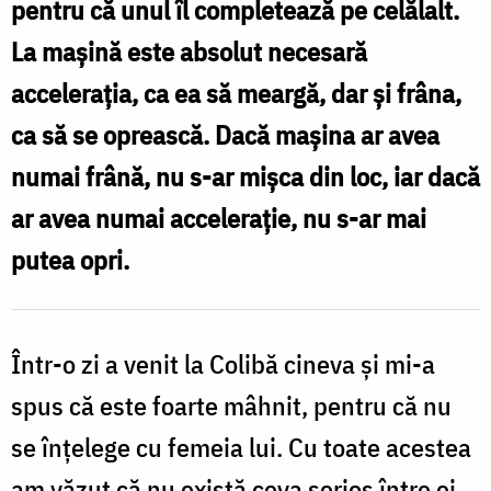
pentru că unul îl com­pletează pe celălalt.
lui
La mașină este absolut necesară
Dumnezeu
accelerația, ca ea să meargă, dar și frâna,
/
ca să se oprească. Dacă mașina ar avea
Foto:
numai frână, nu s-ar mișca din loc, iar dacă
Oana
ar avea numai accelerație, nu s-ar mai
Nechifor
putea opri.
Într-o zi a venit la Colibă cineva şi mi-a
spus că este foarte mâhnit, pentru că nu
se înţelege cu femeia lui. Cu toate acestea
am văzut că nu există ceva serios între ei.