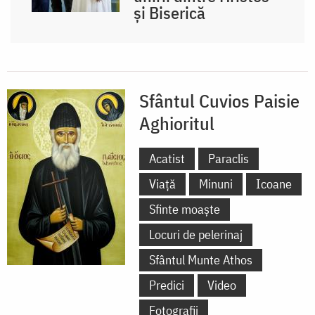
și Biserică
Sfântul Cuvios Paisie
Aghioritul
Acatist
Paraclis
Viață
Minuni
Icoane
Sfinte moaște
Locuri de pelerinaj
Sfântul Munte Athos
Predici
Video
Fotografii