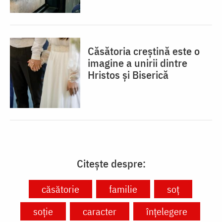
Căsătoria creștină este o
imagine a unirii dintre
Hristos și Biserică
Citește despre:
căsătorie
familie
soț
soție
caracter
înțelegere