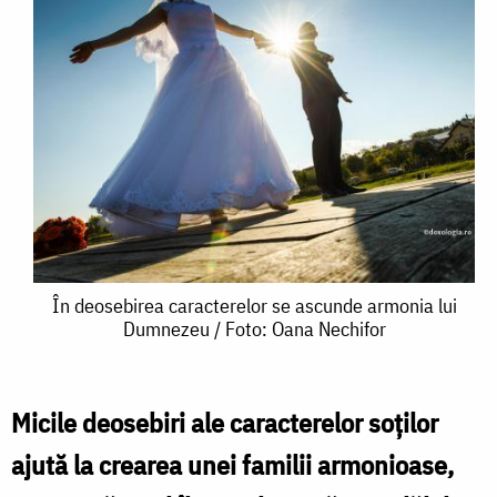
În
În deosebirea caracterelor se ascunde armonia lui
Dumnezeu / Foto: Oana Nechifor
deosebirea
caracterelor
se
Micile deosebiri ale caracterelor soților
ascunde
ajută la crearea unei familii armonioase,
armonia