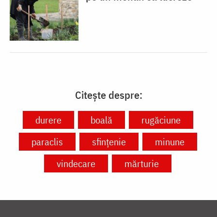
Citește despre:
durere
boală
rugăciune
paraclis
sfințenie
minune
vindecare
mărturie