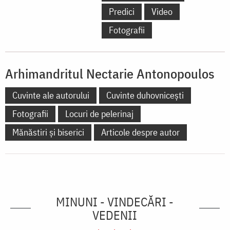
Predici
Video
Fotografii
Arhimandritul Nectarie Antonopoulos
Cuvinte ale autorului
Cuvinte duhovnicești
Fotografii
Locuri de pelerinaj
Mănăstiri și biserici
Articole despre autor
MINUNI - VINDECĂRI -
VEDENII