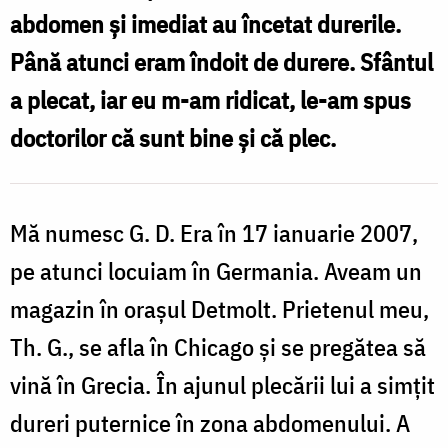
medicului
abdomen şi imediat au încetat dureri­le.
Sfânt
Până atunci eram îndoit de durere. Sfântul
Luca
a plecat, iar eu m-am ridicat, le-am spus
doctorilor că sunt bine şi că plec.
Mă numesc G. D. Era în 17 ianuarie 2007,
pe atunci locuiam în Germania. Aveam un
maga­zin în oraşul Detmolt. Prietenul meu,
Th. G., se afla în Chicago şi se pregătea să
vină în Grecia. În ajunul ple­cării lui a simţit
dureri puternice în zona abdomenu­lui. A