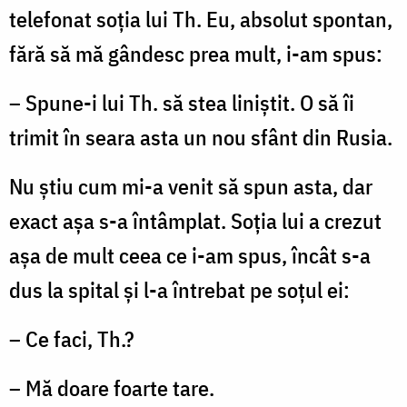
telefonat soţia lui Th. Eu, absolut spontan,
fără să mă gândesc prea mult, i-am spus:
– Spune-i lui Th. să stea liniştit. O să îi
trimit în sea­ra asta un nou sfânt din Rusia.
Nu ştiu cum mi-a venit să spun asta, dar
exact aşa s-a întâmplat. Soţia lui a crezut
aşa de mult ceea ce i-am spus, încât s-a
dus la spital şi l-a întrebat pe soţul ei:
– Ce faci, Th.?
– Mă doare foarte tare.