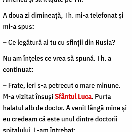
A doua zi dimineaţă, Th. mi-a telefonat şi
mi-a spus:
– Ce legătură ai tu cu sfinţii din Rusia?
Nu am înţeles ce vrea să spună. Th. a
continuat:
– Frate, ieri s-a petrecut o mare minune.
M-a vizitat însuşi
Sfântul Luca
. Purta
halatul alb de doctor. A ve­nit lângă mine şi
eu credeam că este unul dintre doc­torii
spitalului. L-am întrebat: