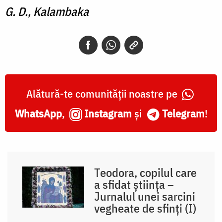
G. D., Kalambaka
Alătură-te comunității noastre pe
WhatsApp
,
Instagram
și
Telegram
!
Teodora, copilul care
a sfidat știința –
Jurnalul unei sarcini
vegheate de sfinți (I)