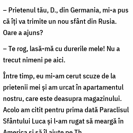
– Prietenul tău, D., din Germania, mi-a pus
că îţi va trimite un nou sfânt din Rusia.
Oare a ajuns?
– Te rog, lasă-mă cu durerile mele! Nu a
trecut ni­meni pe aici.
Între timp, eu mi-am cerut scuze de la
prietenii mei şi am urcat în apartamentul
nostru, care este deasupra magazinului.
Acolo am citit pentru prima dată Para­clisul
Sfântului Luca şi l-am rugat să meargă în
Ame­rica şi să îl ajute pe Th.