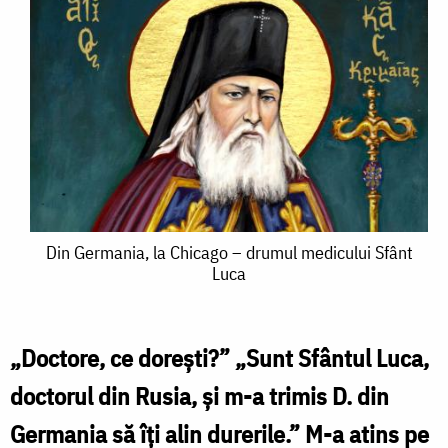
Din
Din Germania, la Chicago – drumul medicului Sfânt
Luca
Germania,
la
Chicago
„Doctore, ce doreşti?” „Sunt Sfântul Luca,
–
doctorul din Rusia, şi m-a trimis D. din
drumul
Germania să îţi alin durerile.” M-a atins pe