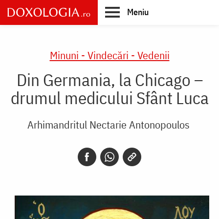
Skip
Meniu
to
main
Main
content
navigation
Minuni - Vindecări - Vedenii
Din Germania, la Chicago –
drumul medicului Sfânt Luca
Arhimandritul Nectarie Antonopoulos