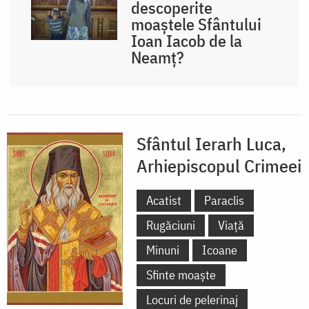
descoperite
moaștele Sfântului
Ioan Iacob de la
Neamț?
Sfântul Ierarh Luca,
Arhiepiscopul Crimeei
Acatist
Paraclis
Rugăciuni
Viață
Minuni
Icoane
Sfinte moaște
Locuri de pelerinaj