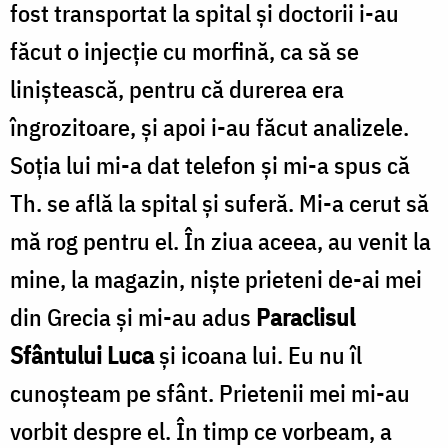
fost transportat la spital şi doctorii i-au
făcut o injecţie cu morfină, ca să se
liniştească, pentru că dure­rea era
îngrozitoare, şi apoi i-au făcut analizele.
Soţia lui mi-a dat telefon şi mi-a spus că
Th. se află la spital şi suferă. Mi-a cerut să
mă rog pentru el. În ziua aceea, au venit la
mine, la magazin, nişte prieteni de-ai mei
din Grecia şi mi-au adus
Paraclisul
Sfântului Luca
şi icoana lui. Eu nu îl
cunoşteam pe sfânt. Prietenii mei mi-au
vorbit despre el. În timp ce vorbeam, a