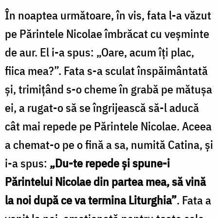
În noaptea următoare, în vis, fata l-a văzut
pe Părin­tele Nicolae îmbrăcat cu veșminte
de aur. El i-a spus: „Oare, acum îți plac,
fiica mea?”. Fata s-a sculat înspăi­mântată
și, trimițând s-o cheme în grabă pe mătușa
ei, a rugat-o să se îngrijească să-l aducă
cât mai repede pe Părintele Nicolae. Aceea
a chemat-o pe o fină a sa, numită Catina, și
i-a spus:
„Du-te repede și spune-i
Părintelui Nicolae din partea mea, să vină
la noi după ce va termina Liturghia”
. Fata a