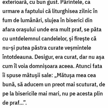
exterioară, cu bun gust. Părintele, ca
urmare a faptului că liturghisea zilnic în
fum de lumânări, slujea în biserici din
afara orașului unde era mult praf, se păta
cu untdelemnul candelelor, și firește că
nu-și putea păstra curate veșmintele
întot­deauna. Desigur, era curat, dar nu așa
cum îl voia domnișoara aceea. Atunci fata
îi spuse mătușii sale: „Mătușa mea cea
bună, să aducem un preot mai scu­turat, de
pe la bisericile mai mari, nu pe acesta plin
de praf...”.