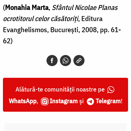
(
Monahia Marta
,
Sfântul Nicolae Planas
ocrotitorul celor căsătoriți
, Editura
Evanghelismos, București, 2008, pp. 61-
62)
Alătură-te comunității noastre pe
WhatsApp
,
Instagram
și
Telegram
!