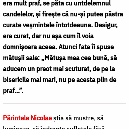
era mult praf, se păta cu untdelemnul
sub
candelelor, și firește că nu-și putea păstra
haine
curate veșmintele întot­deauna. Desigur,
vechi
era curat, dar nu așa cum îl voia
/
domnișoara aceea. Atunci fata îi spuse
Foto:
mătușii sale: „Mătușa mea cea bună, să
Oana
aducem un preot mai scu­turat, de pe la
Nechifor
bisericile mai mari, nu pe acesta plin de
praf...”.
Părintele Nicolae
știa să mustre, să
lumineze, să îndrepte sufletele fără