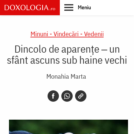
Skip
Meniu
to
main
Main
content
navigation
Minuni - Vindecări - Vedenii
Dincolo de aparențe ‒ un
sfânt ascuns sub haine vechi
Monahia Marta