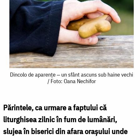
Dincolo
Dincolo de aparențe ‒ un sfânt ascuns sub haine vechi
/ Foto: Oana Nechifor
de
aparențe
‒
Părintele, ca urmare a faptului că
un
liturghisea zilnic în fum de lumânări,
sfânt
slujea în biserici din afara orașului unde
ascuns