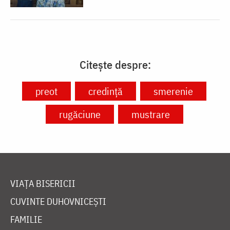
Citește despre:
preot
credință
smerenie
rugăciune
mustrare
VIAȚA BISERICII
CUVINTE DUHOVNICEȘTI
FAMILIE