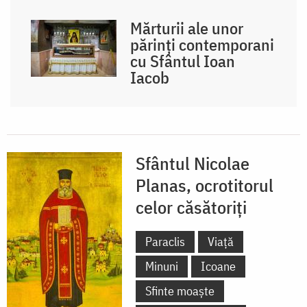
Mărturii ale unor
părinți contemporani
cu Sfântul Ioan
Iacob
Sfântul Nicolae
Planas, ocrotitorul
celor căsătoriți
Paraclis
Viață
Minuni
Icoane
Sfinte moaște