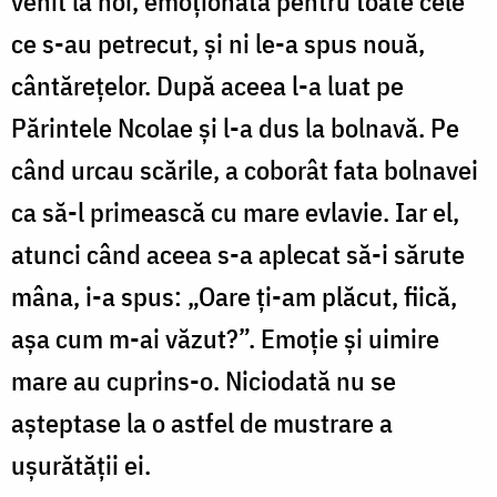
venit la noi, emoțio­nată pentru toate cele
ce s-au petrecut, și ni le-a spus nouă,
cântărețelor. După aceea l-a luat pe
Părintele Ncolae și l-a dus la bolnavă. Pe
când urcau scările, a coborât fata bolnavei
ca să-l primească cu mare evlavie. Iar el,
atunci când aceea s-a aplecat să-i sărute
mâna, i-a spus: „Oare ți-am plăcut, fiică,
așa cum m-ai văzut?”. Emoție și uimire
mare au cuprins-o. Niciodată nu se
așteptase la o astfel de mustrare a
ușurătății ei.