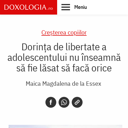
Skip
Meniu
to
main
Main
content
navigation
Creşterea copiilor
Dorința de libertate a
adolescentului nu înseamnă
să fie lăsat să facă orice
Maica Magdalena de la Essex