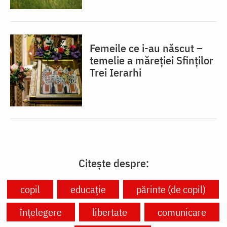
Femeile ce i-au născut –
temelie a măreției Sfinților
Trei Ierarhi
Citește despre:
copil
educație
părinte (de copil)
înțelegere
libertate
comunicare