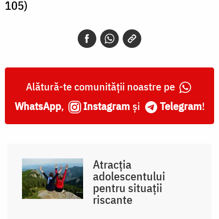
105)
Alătură-te comunității noastre pe
WhatsApp
,
Instagram
și
Telegram
!
Atracția
adolescentului
pentru situații
riscante