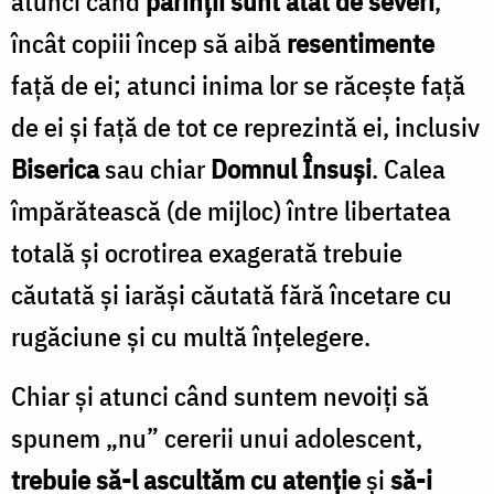
atunci când
părinţii sunt atât de severi
,
încât copiii încep să aibă
resentimente
faţă de ei; atunci inima lor se răceşte faţă
de ei şi faţă de tot ce reprezintă ei, inclusiv
Biserica
sau chiar
Domnul Însuşi
. Calea
împărătească (de mijloc) între libertatea
totală şi ocrotirea exagerată trebuie
căutată şi iarăşi căutată fără încetare cu
rugăciune şi cu multă înţelegere.
Chiar şi atunci când suntem nevoiţi să
spunem „nu” cererii unui adolescent,
trebuie să-l ascultăm cu atenţie
şi
să-i