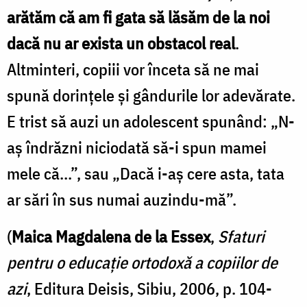
arătăm că am fi gata să lăsăm de la noi
dacă nu ar exista un obstacol real
.
Altminteri, copiii vor înceta să ne mai
spună dorinţele şi gândurile lor adevărate.
E trist să auzi un adolescent spunând: „N-
aş îndrăzni niciodată să-i spun mamei
mele că...”, sau „Dacă i-aş cere asta, tata
ar sări în sus numai auzindu-mă”.
(
Maica Magdalena de la Essex
,
Sfaturi
pentru o educație ortodoxă a copiilor de
azi
, Editura Deisis, Sibiu, 2006, p. 104-