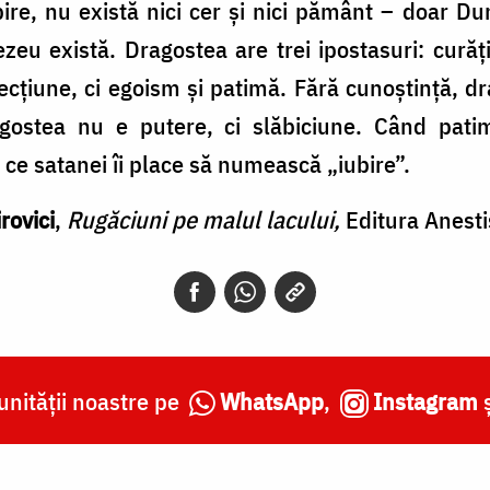
ire, nu există nici cer și nici pământ – doar D
eu există. Dragostea are trei ipostasuri: curăț
ecțiune, ci egoism și patimă. Fără cunoștință, d
agostea nu e putere, ci slăbiciune. Când patim
 ce satanei îi place să numească „iubire”.
rovici
,
Rugăciuni pe malul lacului,
Editura Anesti
nității noastre pe
WhatsApp
,
Instagram