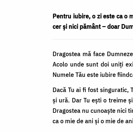
Nechifor
Pentru iubire, o zi este ca o m
cer și nici pământ – doar Dum
Dragostea mă face Dumnezeu,
Acolo unde sunt doi uniți exi
Numele Tău este iubire fiindc
Dacă Tu ai fi fost singuratic, 
și ură. Dar Tu ești o treime și
Dragostea nu cunoaște nici timp
ca o mie de ani și o mie de ani