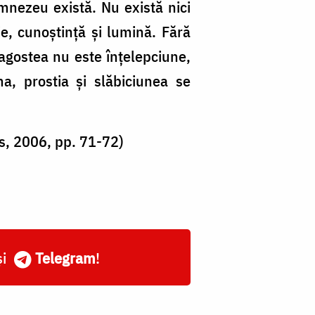
umnezeu există. Nu există nici
ie, cunoștință și lumină. Fără
ragostea nu este înțelepciune,
a, prostia și slăbiciunea se
s, 2006, pp. 71-72)
și
Telegram
!