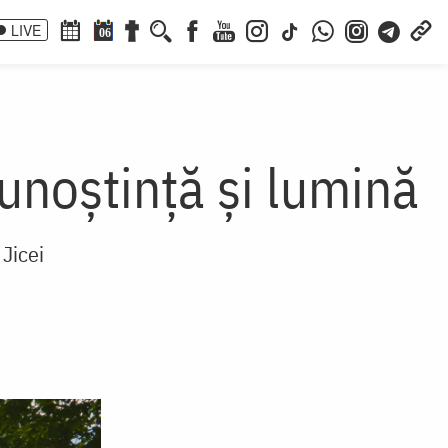
LIVE
06
cunoștință și lumină
 Jicei