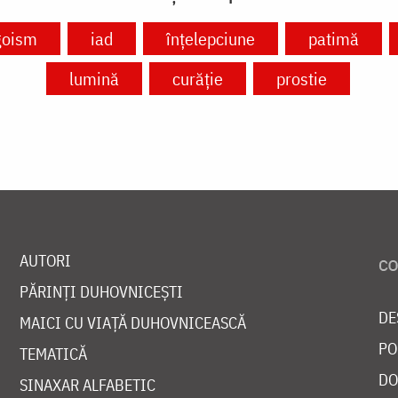
goism
iad
înțelepciune
patimă
lumină
curăție
prostie
AUTORI
PĂRINȚI DUHOVNICEȘTI
DE
MAICI CU VIAȚĂ DUHOVNICEASCĂ
PO
TEMATICĂ
DO
SINAXAR ALFABETIC