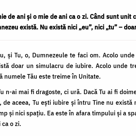
ie de ani și o mie de ani ca o zi. Când sunt unit c
nezeu există. Nu există nici „eu”, nici „tu” – do
 și Tu, o, Dumnezeule te faci om. Acolo unde ex
stă doar un simulacru de iubire. Acolo unde tre
ă numele Tău este treime în Unitate.
Tu n-ai mai fi dragoste, ci ură. Dacă Tu ai fi doim
, de aceea, Tu ești iubire și întru Tine nu există n
 și nici spațiu. Ea este în afara timpului și a spa
 ca o zi.