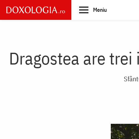
Skip
Meniu
to
main
Main
content
navigation
Dragostea are trei 
Sfânt