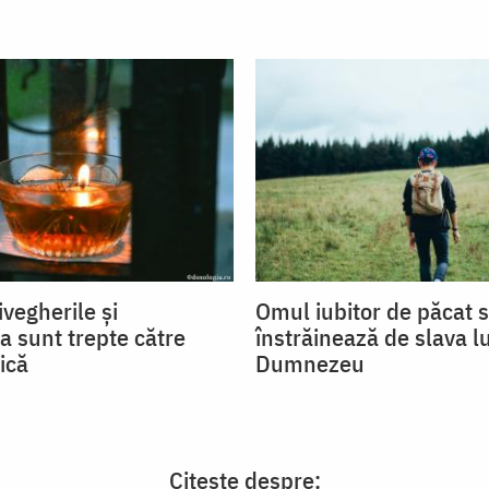
ivegherile și
Omul iubitor de păcat 
a sunt trepte către
înstrăinează de slava lu
ică
Dumnezeu
Citește despre: