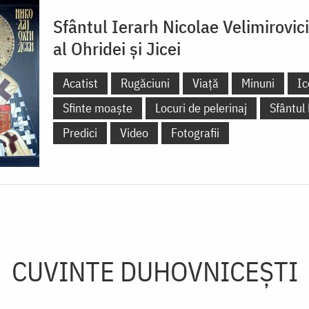
Sfântul Ierarh Nicolae Velimirovic
al Ohridei și Jicei
Acatist
Rugăciuni
Viață
Minuni
Ic
Sfinte moaște
Locuri de pelerinaj
Sfântul
Predici
Video
Fotografii
CUVINTE DUHOVNICEȘTI