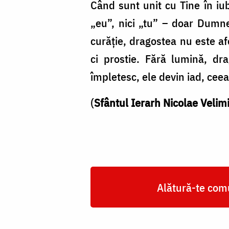
Când sunt unit cu Tine în iub
„eu”, nici „tu” – doar Dumnez
curăție, dragostea nu este af
ci prostie. Fără lumină, dr
împletesc, ele devin iad, ceea
(
Sfântul Ierarh Nicolae Velimi
Alătură-te comu