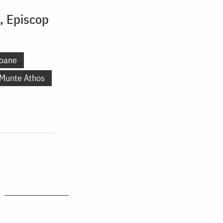
i, Episcop
oane
 Munte Athos