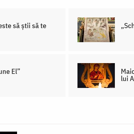
ste să știi să te
„Sch
une El”
Maic
lui 