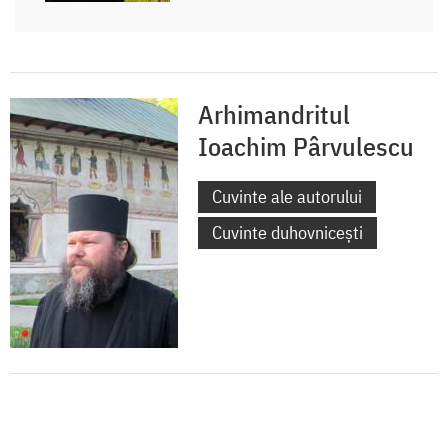
Arhimandritul
Ioachim Pârvulescu
Cuvinte ale autorului
Cuvinte duhovnicești