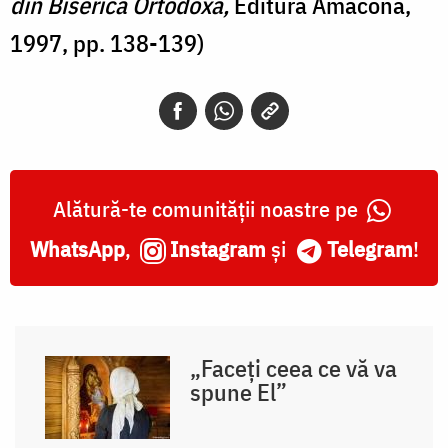
din Biserica Ortodoxă,
Editura Amacona,
1997, pp. 138-139)
Alătură-te comunității noastre pe
WhatsApp
,
Instagram
și
Telegram
!
„Faceți ceea ce vă va
spune El”