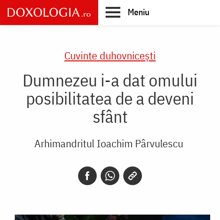
Skip
Meniu
to
main
Main
content
navigation
Cuvinte duhovnicești
Dumnezeu i-a dat omului
posibilitatea de a deveni
sfânt
Arhimandritul Ioachim Pârvulescu