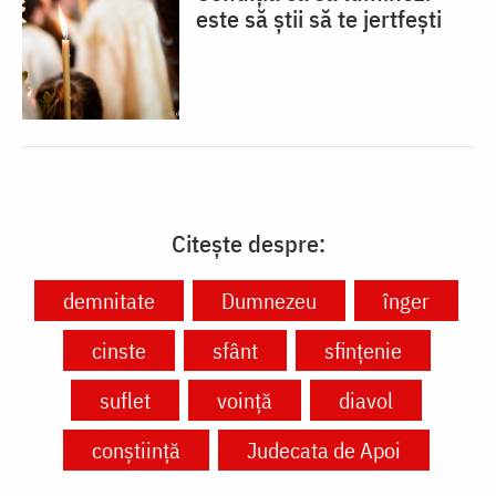
este să știi să te jertfești
Citește despre:
demnitate
Dumnezeu
înger
cinste
sfânt
sfințenie
suflet
voință
diavol
conștiință
Judecata de Apoi