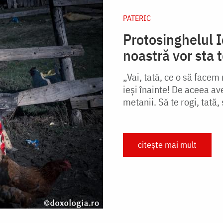
PATERIC
Protosinghelul I
noastră vor sta t
„Vai, tată, ce o să facem
ieşi înainte! De aceea a
metanii. Să te rogi, tată, s
citește mai mult