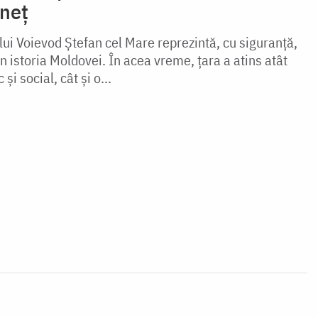
neț
ui Voievod Ştefan cel Mare reprezintă, cu siguranţă,
 istoria Moldovei. În acea vreme, ţara a atins atât
şi social, cât şi o...