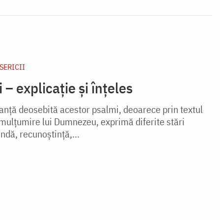
ISERICII
 – explicație și înțeles
anţă deosebită acestor psalmi, deoarece prin textul
 mulţumire lui Dumnezeu, exprimă diferite stări
ndă, recunoştinţă,...