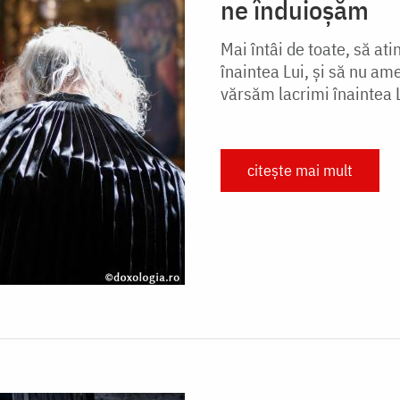
ne înduioșăm
Mai întâi de toate, să a
înaintea Lui, și să nu ame
vărsăm lacrimi înaintea L
citește mai mult