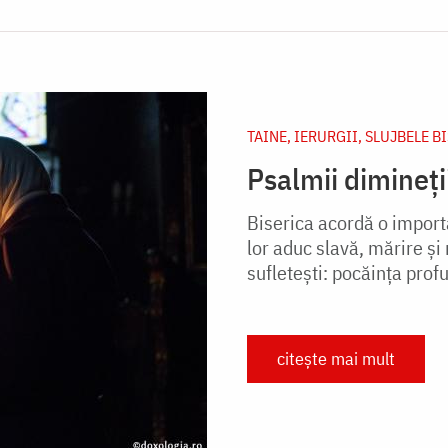
TAINE, IERURGII, SLUJBELE B
Psalmii dimineții
Biserica acordă o import
lor aduc slavă, mărire şi
sufleteşti: pocăinţa profu
citește mai mult