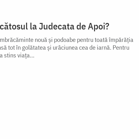
cătosul la Judecata de Apoi?
 îmbrăcăminte nouă şi podoabe pentru toată împărăţia
să tot în golătatea şi urâciunea cea de iarnă. Pentru
 stins viaţa...