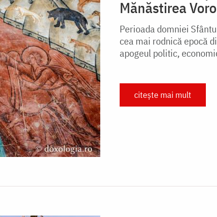
Mănăstirea Voro
Perioada domniei Sfântul
cea mai rodnică epocă din
apogeul politic, economic 
citește mai mult