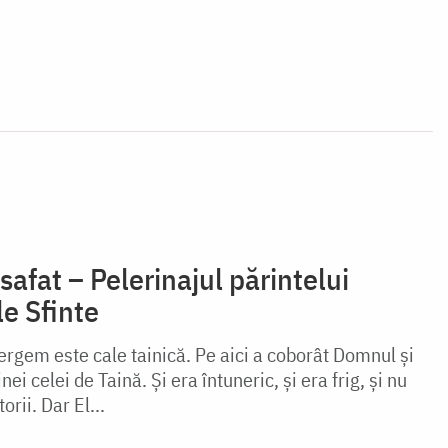
safat – Pelerinajul părintelui
le Sfinte
rgem este cale tainică. Pe aici a coborât Domnul şi
ei celei de Taină. Şi era întuneric, şi era frig, şi nu
rii. Dar El...