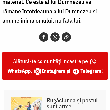
material. Ce este al lui Dumnezeu va
rămâne întotdeauna a lui Dumnezeu și
anume inima omului, nu fața lui.
Alătură-te comunității noastre pe
WhatsApp
,
Instagram
și
Telegram
!
Rugăciunea și postul
sunt arme