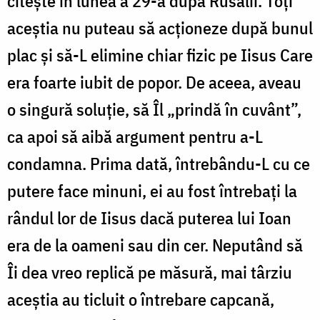
citește în lunea a 29-a după Rusalii. Toți
aceștia nu puteau să acționeze după bunul
plac și să-L elimine chiar fizic pe Iisus Care
era foarte iubit de popor. De aceea, aveau
o singură soluție, să Îl „prindă în cuvânt”,
ca apoi să aibă argument pentru a-L
condamna. Prima dată, întrebându-L cu ce
putere face minuni, ei au fost întrebați la
rândul lor de Iisus dacă puterea lui Ioan
era de la oameni sau din cer. Neputând să
Îi dea vreo replică pe măsură, mai târziu
aceștia au ticluit o întrebare capcană,