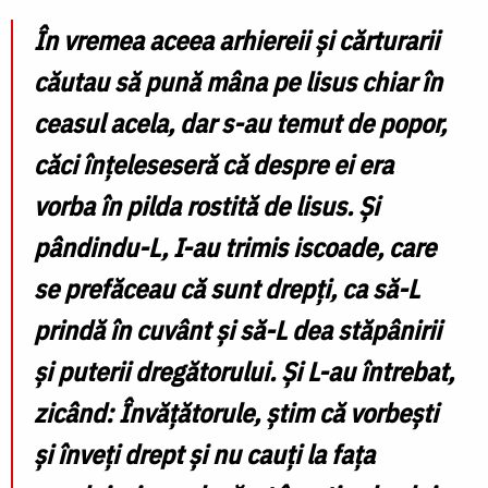
În vremea aceea arhiereii și cărturarii
căutau să pună mâna pe lisus chiar în
ceasul acela, dar s-au temut de popor,
căci înțeleseseră că despre ei era
vorba în pilda rostită de lisus. Și
pândindu-L, I-au trimis iscoade, care
se prefăceau că sunt drepți, ca să-L
prindă în cuvânt și să-L dea stăpânirii
și puterii dregătorului. Și L-au întrebat,
zicând: Învățătorule, știm că vorbești
și înveți drept și nu cauți la fața