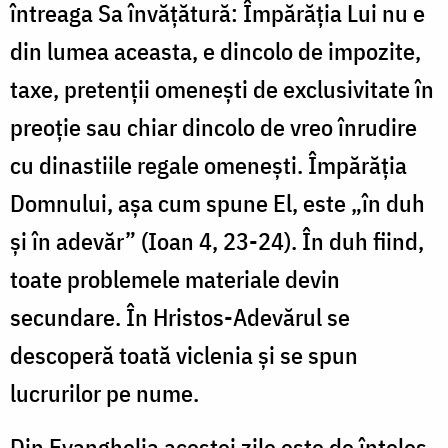
întreaga Sa învățătură: Împărăția Lui nu e
din lumea aceasta, e dincolo de impozite,
taxe, pretenții omenești de exclusivitate în
preoție sau chiar dincolo de vreo înrudire
cu dinastiile regale omenești. Împărăția
Domnului, așa cum spune El, este „în duh
și în adevăr” (Ioan 4, 23-24). În duh fiind,
toate problemele materiale devin
secundare. În Hristos-Adevărul se
descoperă toată viclenia și se spun
lucrurilor pe nume.
Din Evanghelia acestei zile este de înțeles