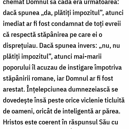
chemat Domnul să cadă era următoarea:
dacă spunea „da, plătiți impozitul”, atunci
imediat ar fi fost condamnat de toți evreii
că respectă stăpânirea pe care ei o
disprețuiau. Dacă spunea invers: „nu, nu
plătiți impozitul”, atunci mai-marii
poporului îl acuzau de instigare împotriva
stăpânirii romane, iar Domnul ar fi fost
arestat. Înțelepciunea dumnezeiască se
dovedește însă peste orice viclenie ticluită
de oameni, oricât de inteligentă ar părea.
Hristos este coerent în răspunsul Său cu