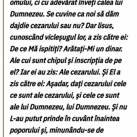
omului, ci cu adevărat înveți calea lui
Dumnezeu. Se cuvine ca noi să dăm
dajdie cezarului sau nu? Dar lisus,
cunoscând vicleșugul lor, a zis către ei:
De ce Mă ispitiți? Arătați-Mi un dinar.
Ale cui sunt chipul și inscripția de pe
el? Iar ei au zis: Ale cezarului. Și El a
zis către ei: Așadar, dați cezarului cele
ce sunt ale cezarului, și cele ce sunt
ale lui Dumnezeu, lui Dumnezeu. Și nu
L-au putut prinde în cuvânt înaintea
poporului și, minunându-se de