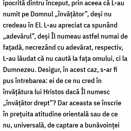
ipocrită dintru început, prin aceea că L-au
numit pe Domnul „învățător”, deși nu
credeau în El. L-au apreciat ca spunând
„adevărul”, deși Îl numeau astfel numai de
fațadă, necrezând cu adevărat, respectiv,
L-au lăudat că nu caută la fața omului, ci la
Dumnezeu. Desigur, în acest caz, s-ar fi
pus întrebarea: ei de ce nu cred în
învățătura lui Hristos dacă Îl numesc
„învățător drept”? Dar aceasta se înscrie
în prețuita atitudine orientală sau de ce
nu, universală, de captare a bunăvoinței