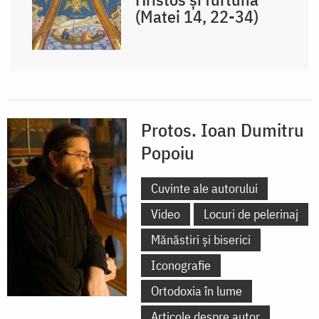
(Matei 14, 22-34)
Protos. Ioan Dumitru
Popoiu
Cuvinte ale autorului
Video
Locuri de pelerinaj
Mănăstiri și biserici
Iconografie
Ortodoxia în lume
Articole despre autor