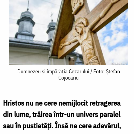
Dumnezeu
Dumnezeu și împărăția Cezarului / Foto: Ștefan
Cojocariu
și
împărăția
Cezarului
Hristos nu ne cere nemijlocit retragerea
/
din lume, trăirea într-un univers paralel
Foto:
sau în pustietăți. Însă ne cere adevărul,
Ștefan