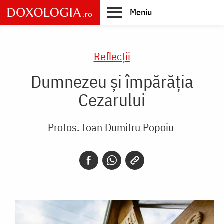
Skip
Meniu
to
main
Main
content
navigation
Reflecții
Dumnezeu și împărăția
Cezarului
Protos. Ioan Dumitru Popoiu