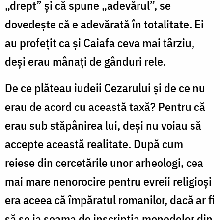
„drept” și că spune „adevărul”, se
dovedește că e adevărată în totalitate. Ei
au profețit ca și Caiafa ceva mai târziu,
deși erau mânați de gânduri rele.
De ce plăteau iudeii Cezarului și de ce nu
erau de acord cu această taxă? Pentru că
erau sub stăpânirea lui, deși nu voiau să
accepte această realitate. După cum
reiese din cercetările unor arheologi, cea
mai mare nenorocire pentru evreii religioși
era aceea că împăratul romanilor, dacă ar fi
să se ia seama de inscripția monedelor din