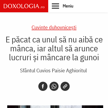
Skip
Meniu
to
main
Main
content
navigation
Cuvinte duhovnicești
E păcat ca unul să nu aibă ce
mânca, iar altul să arunce
lucruri și mâncare la gunoi
Sfântul Cuvios Paisie Aghioritul