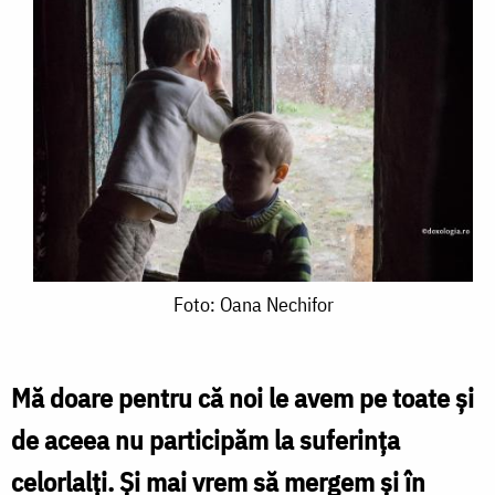
Foto:
Foto: Oana Nechifor
Oana
Nechifor
Mă doare pentru că noi le avem pe toate și
de aceea nu partici­păm la suferința
celorlalți. Și mai vrem să mergem și în