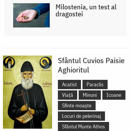
Milostenia, un test al
dragostei
Sfântul Cuvios Paisie
Aghioritul
Acatist
Paraclis
Viață
Minuni
Icoane
Sfinte moaște
Locuri de pelerinaj
Sfântul Munte Athos