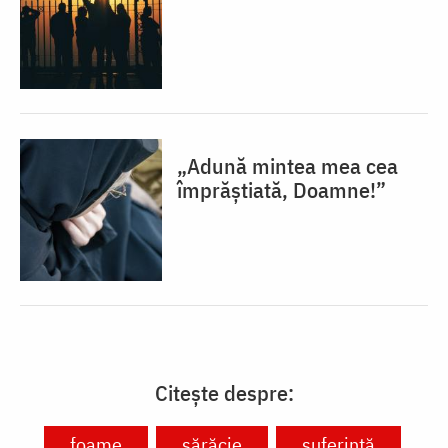
„Adună mintea mea cea
împrăștiată, Doamne!”
Citește despre:
foame
sărăcie
suferință