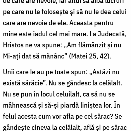
de care are nevo­ie, iar altul să aibă lucruri
pe care nu le folosește și să nu le dea celui
care are nevoie de ele. Aceasta pentru
mine este iadul cel mai mare. La Judecată,
Hristos ne va spune: „Am flămânzit și nu
Mi-ați dat să mănânc” (Matei 25, 42).
Unii care le au pe toate spun: „Astăzi nu
există sărăcie”. Nu se gândesc la celălalt.
Nu se pun în locul celuilalt, ca să nu se
mâhnească și să-și piardă liniștea lor. În
felul acesta cum vor afla pe cel sărac? Se
gândește cineva la celălalt, află și pe sărac