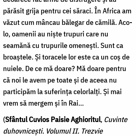
părăsit grija pentru cei săraci. În Africa am
văzut cum mâncau bălegar de cămilă. Aco­
lo, oamenii au niște trupuri care nu
seamănă cu tru­purile omenești. Sunt ca
broaștele. Și toracele lor este ca un coș de
nuiele. De ce mă doare? Mă doare pentru
că noi le avem pe toate și de aceea nu
partici­păm la suferința celorlalți. Și mai
vrem să mergem și în Rai...
(
Sfântul Cuvios Paisie Aghioritul
,
Cuvinte
duhovnicești. Volumul II. Trezvie