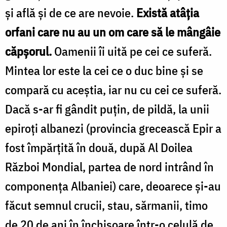
și află și de ce are nevoie.
Există atâția
orfani care nu au un om care să le mângâie
căpșorul.
Oamenii îi uită pe cei ce suferă.
Mintea lor este la cei ce o duc bine și se
compară cu aceștia, iar nu cu cei ce suferă.
Dacă s-ar fi gândit puțin, de pildă, la unii
epiroți albanezi (provincia grecească Epir a
fost împărțită în două, după Al Doilea
Război Mondial, partea de nord intrând în
componența Al­baniei) care, deoarece și-au
făcut semnul crucii, stau, săr­manii, timo
de 20 de ani în închisoare într-o celulă de