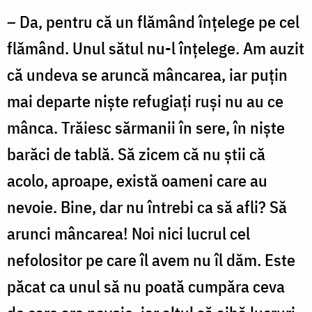
– Da, pentru că un flămând înțelege pe cel
flă­mând. Unul sătul nu-l înțelege. Am auzit
că undeva se aruncă mâncarea, iar puțin
mai departe niște re­fugiați ruși nu au ce
mânca. Trăiesc sărmanii în sere, în niște
barăci de tablă. Să zicem că nu știi că
acolo, aproape, există oameni care au
nevoie. Bine, dar nu întrebi ca să afli? Să
arunci mâncarea! Noi nici lucrul cel
nefolositor pe care îl avem nu îl dăm. Este
păcat ca unul să nu poată cumpăra ceva