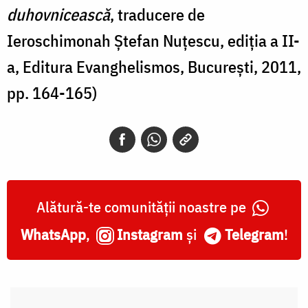
duhovnicească
, traducere de
Ieroschimonah Ștefan Nuțescu, ediția a II-
a, Editura Evanghelismos, București, 2011,
pp. 164-165)
Alătură-te comunității noastre pe
WhatsApp
,
Instagram
și
Telegram
!