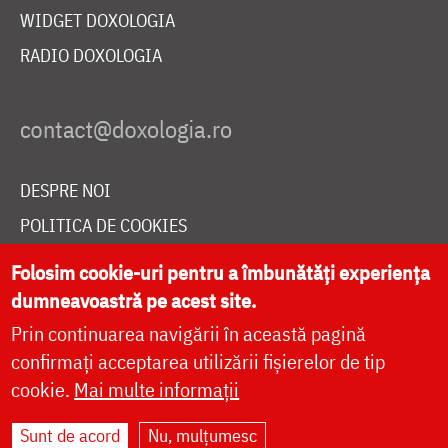
WIDGET DOXOLOGIA
RADIO DOXOLOGIA
DESPRE NOI
POLITICA DE COOKIES
DONEAZĂ ONLINE PENTRU CATEDRALA NAȚIONALĂ
Folosim cookie-uri pentru a îmbunătăți experiența
dumneavoastră pe acest site.
Prin continuarea navigării în această pagină
LIVE
confirmați acceptarea utilizării fișierelor de tip
cookie.
Mai multe informații
Site dezvoltat de
DOXOLOGIA MEDIA
,
Sunt de acord
Nu, mulțumesc