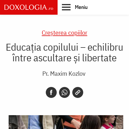
Skip
Meniu
to
main
Main
content
navigation
Creşterea copiilor
Educația copilului – echilibru
între ascultare și libertate
Pr. Maxim Kozlov