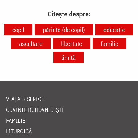
Citește despre:
copil
părinte (de copil)
educație
ascultare
libertate
familie
limită
VIAȚA BISERICII
CUVINTE DUHOVNICEȘTI
FAMILIE
LITURGICĂ