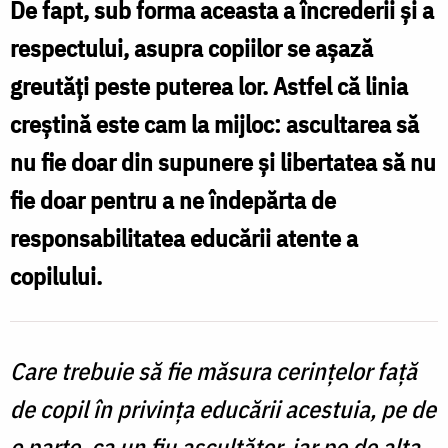
De fapt, sub forma aceasta a încrederii şi a
libertate
respectului, asupra copiilor se aşază
/
greutăţi peste puterea lor. Astfel că linia
Foto:
creştină este cam la mijloc: ascultarea să
Oana
nu fie doar din supunere şi libertatea să nu
Nechifor
fie doar pentru a ne îndepărta de
responsabilitatea educării atente a
copilului.
Care trebuie să fie măsura cerinţelor faţă
de copil în privinţa educării acestuia, pe de
o parte, ca un fiu ascultător, iar pe de alta,