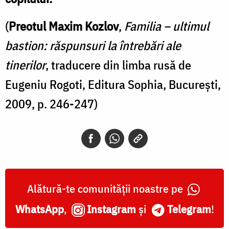
(
Preotul Maxim Kozlov
,
Familia – ultimul
bastion: răspunsuri la întrebări ale
tinerilor
, traducere din limba rusă de
Eugeniu Rogoti, Editura Sophia, București,
2009, p. 246-247)
Alătură-te comunității noastre pe
WhatsApp
,
Instagram
și
Telegram
!