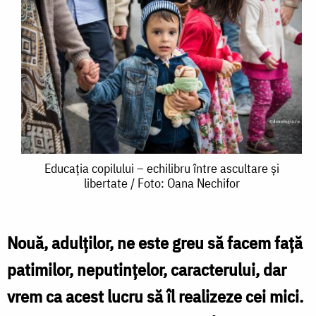
Educația
Educația copilului – echilibru între ascultare și
libertate / Foto: Oana Nechifor
copilului
–
echilibru
Nouă, adulţilor, ne este greu să facem faţă
între
patimilor, neputinţelor, caracterului, dar
ascultare
vrem ca acest lucru să îl realizeze cei mici.
și