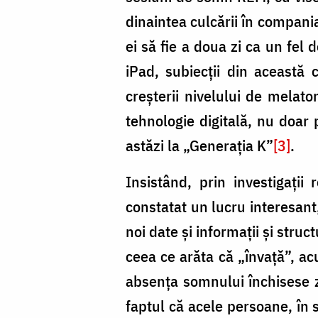
dinaintea culcării în compania
ei să fie a doua zi ca un fel
iPad, subiecții din această 
creșterii nivelului de melat
tehnologie digitală, nu doar p
astăzi la „Generația K”
[3]
.
Insistând, prin investigații
constatat un lucru interesant
noi date și informații și stru
ceea ce arăta că „învață”, ac
absența somnului închisese z
faptul că acele persoane, în s