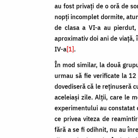
au fost privați de o oră de so
nopți incomplet dormite, atunc
de clasa a VI-a au pierdut,
aproximativ doi ani de viață, 
IV-a
[1]
.
În mod similar, la două grupu
urmau să fie verificate la 12 
dovediseră că le reținuseră cu
aceleiași zile. Alții, care l
experimentului au constatat c
ce privea viteza de reamintire
fără a se fi odihnit, nu au în