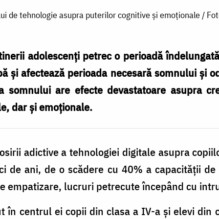
ui de tehnologie asupra puterilor cognitive și emoționale / Fo
 tinerii adolescenți petrec o perioadă îndelungată 
bă și afectează perioada necesară somnului și o
a somnului are efecte devastatoare asupra creie
ale, dar și emoționale.
olosirii adictive a tehnologiei digitale asupra copii
eci de ani, de o scădere cu 40% a capacității de
de empatizare, lucruri petrecute începând cu intru
 în centrul ei copii din clasa a IV-a și elevi din