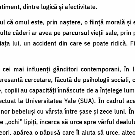
ntiment, dintre logică și afectivitate.
ul că omul este, prin naștere, o ființă morală ș
ulte căderi ar avea pe parcursul vieții sale, prin 
iața lui, un accident din care se poate ridică. F
cei mai influenți gânditori contemporani, în l
resantă cercetare, făcută de psihologii sociali, 
e, copiii au capacități înnăscute de a înțelege lu
fectuat la Universitatea Yale (SUA). În cadrul ac
nor bebeluși cu vârsta între șase și zece luni. În
 „ochi” lipiți, încerca să urce spre vârful dealul
eori, apărea o păpușă care îl ajuta să urce, alteo