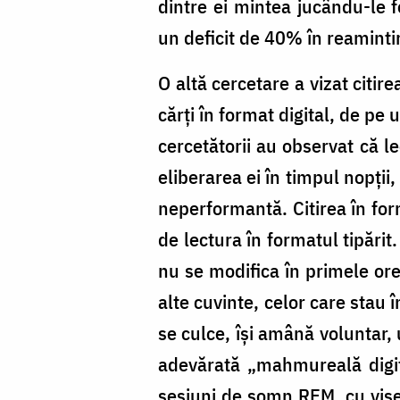
dintre ei mintea jucându-le f
un deficit de 40% în reaminti
O altă cercetare a vizat citir
cărți în format digital, de pe u
cercetătorii au observat că l
eliberarea ei în timpul nopții
neperformantă. Citirea în form
de lectura în formatul tipărit
nu se modifica în primele ore
alte cuvinte, celor care stau 
se culce, își amână voluntar, 
adevărată „mahmureală digi
sesiuni de somn REM, cu vise.