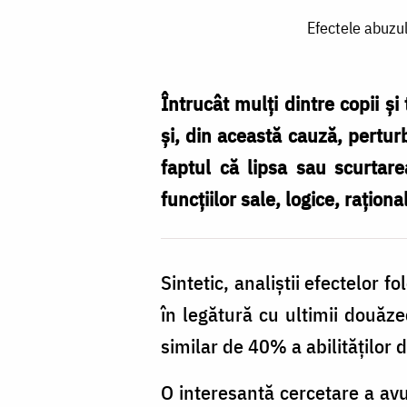
Efectele
Efectele abuzul
abuzului
de
tehnologie
Întrucât mulți dintre copii și
asupra
și, din această cauză, pertur
puterilor
faptul că lipsa sau scurtare
cognitive
funcțiilor sale, logice, rațion
și
emoționale
Sintetic, analiștii efectelor f
/
în legătură cu ultimii douăz
Foto:
similar de 40% a abilităților 
Oana
Nechifor
O interesantă cercetare a avut