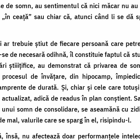
-se de somn, au sentimentul că nici măcar nu au 
 „în ceață” sau chiar că, atunci când li se dă s
și ar trebuie știut de fiecare persoană care pet
-se de necesară odihnă, îl constituie faptul că st
ări știiițifice, au demonstrat că privarea de s
 procesul de învățare, din hipocamp, împiedi
amprente de durată. Și, chiar și cele care totu
e actualizat, adică de readus în plan conștient. S
a unui somn de consolidare, se aseamănă cu zidi
 mal, valurile care se sparg în el, risipindu-l.
, însă, nu afectează doar performanțele intelec