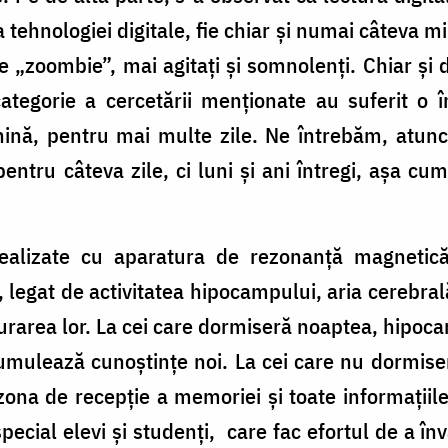
 tehnologiei digitale, fie chiar și numai câteva m
 de „zoombie”, mai agitați și somnolenți. Chiar și
categorie a cercetării menționate au suferit o
onină, pentru mai multe zile. Ne întrebăm, atun
entru câteva zile, ci luni și ani întregi, așa cum o
 realizate cu aparatura de rezonanță magnetică
, legat de activitatea hipocampului, aria cerebral
cturarea lor. La cei care dormiseră noaptea, hipoc
umulează cunoștințe noi. La cei care nu dormiser
ona de recepție a memoriei și toate informațiile
pecial elevi și studenți, care fac efortul de a î