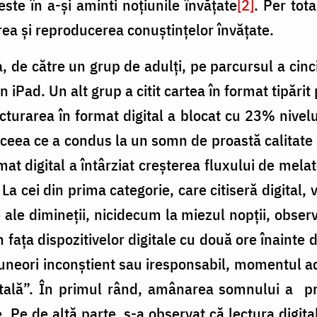
este în a-și aminti noțiunile învățate
[2]
. Per tot
rea și reproducerea conuștințelor învățate.
ea, de către un grup de adulți, pe parcursul a cinci
n iPad. Un alt grup a citit cartea în format tipărit
ecturarea în format digital a blocat cu 23% nive
, ceea ce a condus la un somn de proastă calitate
at digital a întârziat creșterea fluxului de melat
. La cei din prima categorie, care citiseră digital,
 ale dimineții, nicidecum la miezul nopții, observ
în fața dispozitivelor digitale cu două ore înainte 
uneori inconștient sau iresponsabil, momentul ado
tală”. În primul rând, amânarea somnului a pr
 Pe de altă parte, s-a observat că lectura digit