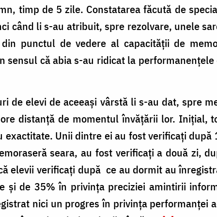
mn, timp de 5 zile. Constatarea făcută de special
i când li s-au atribuit, spre rezolvare, unele sarci
 din punctul de vedere al capacității de memor
în sensul că abia s-au ridicat la performanențele 
ri de elevi de aceeași vârstă li s-au dat, spre 
ore distanță de momentul învățării lor. Inițial, t
 exactitate. Unii dintre ei au fost verificați după
e memoraseră seara, au fost verificați a două zi, 
ă elevii verificați după ce au dormit au înregis
 și de 35% în privința preciziei amintirii informaț
registrat nici un progres în privința performanței a