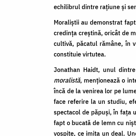
echilibrul dintre rațiune și se
Moraliștii au demonstrat fapt
credința creștină, oricât de m
cultivă, păcatul rămâne, în v
constituie virtutea.
Jonathan Haidt, unul dintre 
moralistă
, menționează o inte
încă de la venirea lor pe lum
face referire la un studiu, e
spectacol de păpuși, în fața u
fapt o bucată de lemn cu niște
vospite, ce imita un deal. Un