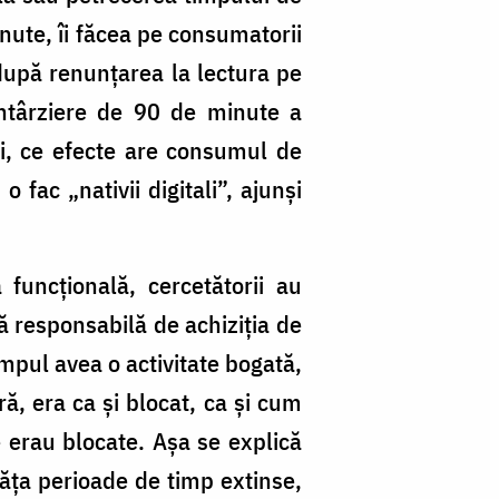
inute, îi făcea pe consumatorii
 după renunțarea la lectura pe
 întârziere de 90 de minute a
ci, ce efecte are consumul de
 fac „nativii digitali”, ajunși
 funcțională, cercetătorii au
ă responsabilă de achiziția de
ampul avea o activitate bogată,
ă, era ca și blocat, ca și cum
 erau blocate. Așa se explică
nvăța perioade de timp extinse,