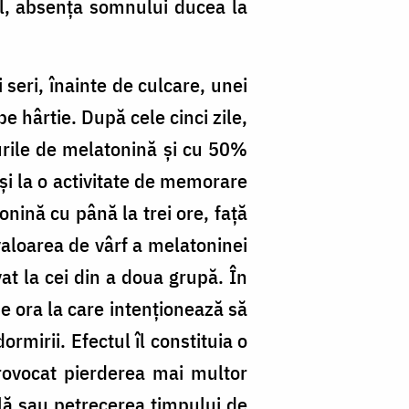
al, absența somnului ducea la
 seri, înainte de culcare, unei
 pe hârtie. După cele cinci zile,
lurile de melatonină și cu 50%
 și la o activitate de memorare
onină cu până la trei ore, față
 valoarea de vârf a melatoninei
at la cei din a doua grupă. În
de ora la care intenționează să
rmirii. Efectul îl constituia o
ovocat pierderea mai multor
ală sau petrecerea timpului de