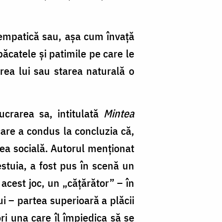
i empatică sau, așa cum învață
păcatele și patimile pe care le
irea lui sau starea naturală o
ucrarea sa, intitulată
Mintea
care a condus la concluzia că,
mea socială. Autorul menționat
estuia, a fost pus în scenă un
 acest joc, un „cățărător” – în
ui – partea superioară a plăcii
ri una care îl împiedica să se