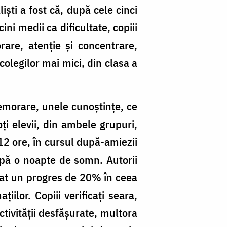
iști a fost că, după cele cinci
ni medii ca dificultate, copiii
are, atenție și concentrare,
colegilor mai mici, din clasa a
memorare, unele cunoștințe, ce
oți elevii, din ambele grupuri,
 12 ore, în cursul după-amiezii
după o noapte de somn. Autorii
trat un progres de 20% în ceea
iilor. Copiii verificați seara,
ctivității desfășurate, multora