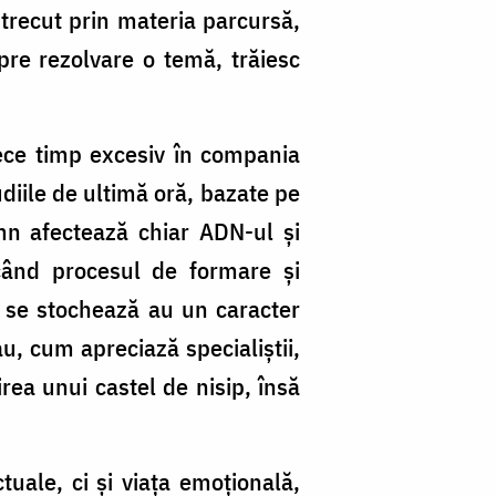
trecut prin materia parcursă,
pre rezolvare o temă, trăiesc
rece timp excesiv în compania
udiile de ultimă oră, bazate pe
omn afectează chiar ADN-ul și
când procesul de formare și
și se stochează au un caracter
au, cum apreciază specialiștii,
rea unui castel de nisip, însă
tuale, ci și viața emoțională,