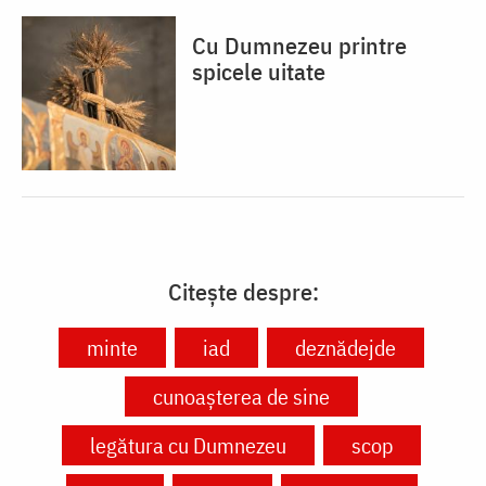
Cu Dumnezeu printre
spicele uitate
Citește despre:
minte
iad
deznădejde
cunoașterea de sine
legătura cu Dumnezeu
scop