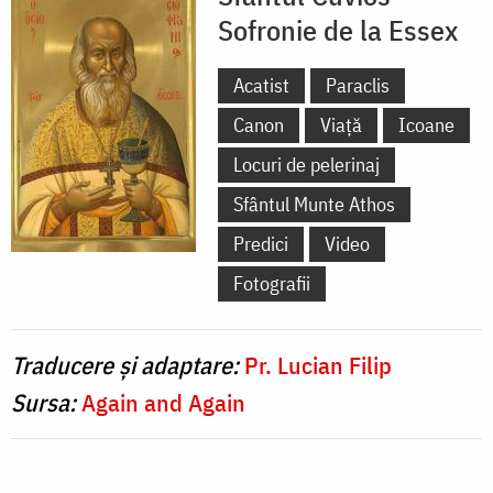
Sofronie de la Essex
Acatist
Paraclis
Canon
Viață
Icoane
Locuri de pelerinaj
Sfântul Munte Athos
Predici
Video
Fotografii
Traducere și adaptare:
Pr. Lucian Filip
Sursa:
Again and Again