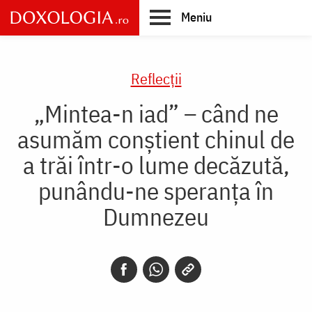
Skip
Meniu
to
main
Main
content
navigation
Reflecții
„Mintea-n iad” – când ne
asumăm conștient chinul de
a trăi într-o lume decăzută,
punându-ne speranța în
Dumnezeu