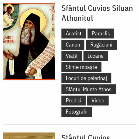
Sfântul Cuvios Siluan
Athonitul
Acatist
Paraclis
Canon
Rugăciuni
Viață
Icoane
Sfinte moaște
Locuri de pelerinaj
Sfântul Munte Athos
Predici
Video
Fotografii
Sfântul Cuvios