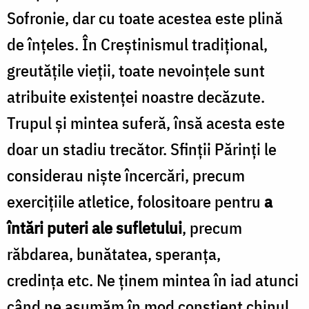
Sofronie, dar cu toate acestea este plină
de înțeles. În Creștinismul tradițional,
greutățile vieții, toate nevoințele sunt
atribuite existenței noastre decăzute.
Trupul și mintea suferă, însă acesta este
doar un stadiu trecător. Sfinții Părinți le
considerau niște încercări, precum
exercițiile atletice, folositoare pentru
a
întări puteri ale sufletului
, precum
răbdarea, bunătatea, speranța,
credința etc. Ne ținem mintea în iad atunci
când ne asumăm în mod conștient chinul