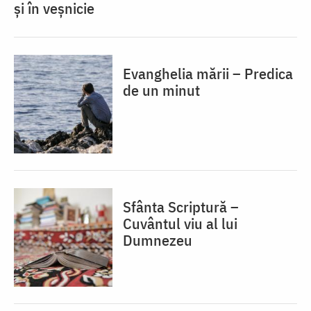
și în veșnicie
Evanghelia mării – Predica
de un minut
Sfânta Scriptură –
Cuvântul viu al lui
Dumnezeu