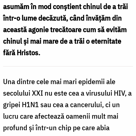
asumăm în mod conștient chinul de a trăi
atunci
într-o lume decăzută, când învățăm din
când
î
această agonie trecătoare cum să evităm
ne
i
chinul și mai mare de a trăi o eternitate
asumăm
a
în
fără Hristos.
mod
conștient
Una dintre cele mai mari epidemii ale
chinul
î
secolului XXI nu este cea a virusului HIV, a
de
gripei H1N1 sau cea a cancerului, ci un
a
c
trăi
lucru care afectează oamenii mult mai
c
într-
profund și într-un chip pe care abia