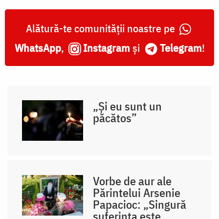
Alătură-te comunității noastre pe
WhatsApp
,
Instagram
și
Telegram
!
„Și eu sunt un
păcătos”
Vorbe de aur ale
Părintelui Arsenie
Papacioc: „Singură
suferința este