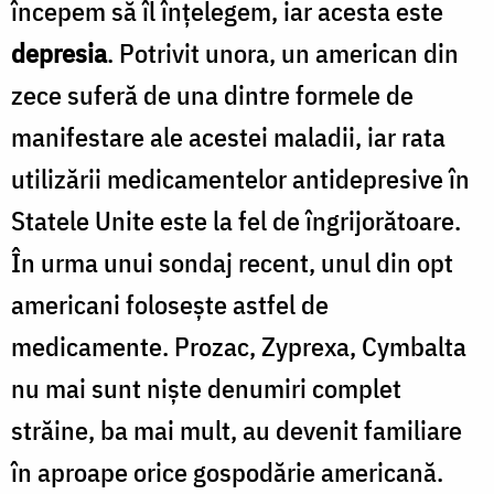
o
începem să îl înțelegem, iar acesta este
lume
depresia
. Potrivit unora, un american din
t
decăzută
zece suferă de una dintre formele de
î
/
manifestare ale acestei maladii, iar rata
Foto:
utilizării medicamentelor antidepresive în
Oana
Statele Unite este la fel de îngrijorătoare.
Nechifor
În urma unui sondaj recent, unul din opt
/
F
americani folosește astfel de
F
medicamente. Prozac, Zyprexa, Cymbalta
nu mai sunt niște denumiri complet
străine, ba mai mult, au devenit familiare
în aproape orice gospodărie americană.