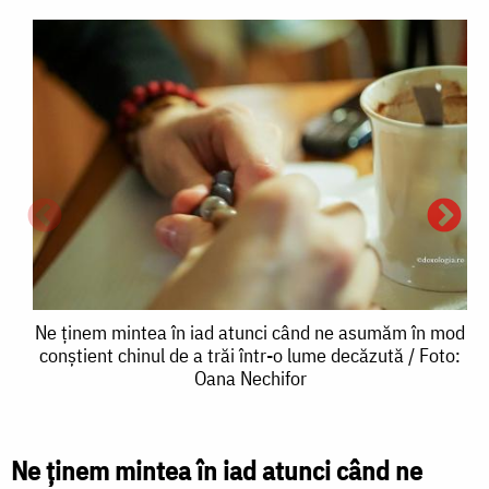
Ne
Ne ținem mintea în iad atunci când ne asumăm în mod
conștient chinul de a trăi într-o lume decăzută / Foto:
ținem
Oana Nechifor
mintea
în
Ne ținem mintea în iad atunci când ne
N
iad