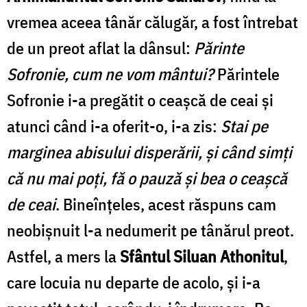
vremea aceea tânăr călugăr, a fost întrebat
de un preot aflat la dânsul:
Părinte
Sofronie, cum ne vom mântui?
Părintele
Sofronie i-a pregătit o ceaşcă de ceai şi
atunci când i-a oferit-o, i-a zis:
Stai pe
marginea abisului disperării, şi când simţi
că nu mai poţi, fă o pauză și bea o ceașcă
de ceai
. Bineînțeles, acest răspuns cam
neobișnuit l-a nedumerit pe tânărul preot.
Astfel, a mers la
Sfântul Siluan Athonitul
,
care locuia nu departe de acolo, și i-a