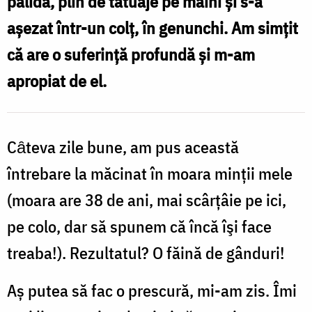
palidă, plin de tatuaje pe mâini și s-a
în
așezat într-un colț, în genunchi. Am simțit
Biserică
că are o suferință profundă și m-am
așa
apropiat de el.
cum
sunt
ei?
Cȃteva zile bune, am pus această
/
întrebare la măcinat în moara minții mele
Foto:
(moara are 38 de ani, mai scârțâie pe ici,
unsplash.com
pe colo, dar să spunem că încă îşi face
treaba!). Rezultatul? O făină de gânduri!
Aș putea să fac o prescură, mi-am zis. Îmi