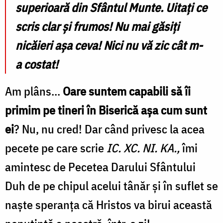
superioară din Sfântul Munte. Uitați ce
scris clar și frumos! Nu mai găsiți
nicăieri așa ceva! Nici nu vă zic cât m-
a costat!
Am plâns...
Oare suntem capabili să îi
primim pe tineri în Biserică așa cum sunt
ei
? Nu, nu cred! Dar când privesc la acea
pecete pe care scrie
IC. XC. NI. KA.,
îmi
amintesc de Pecetea Darului Sfântului
Duh de pe chipul acelui tânăr și în suflet se
naște speranța că Hristos va birui această