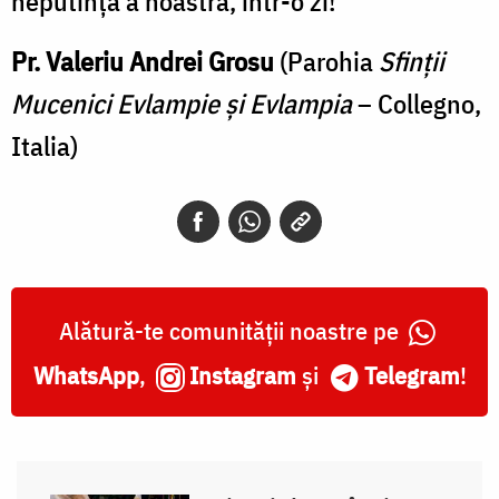
neputință a noastră, într-o zi!
Pr. Valeriu Andrei Grosu
(Parohia
Sfinții
Mucenici Evlampie și Evlampia
– Collegno,
Italia)
Alătură-te comunității noastre pe
WhatsApp
,
Instagram
și
Telegram
!