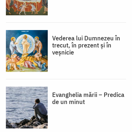
Vederea lui Dumnezeu în
trecut, în prezent și în
veșnicie
Evanghelia mării – Predica
de un minut