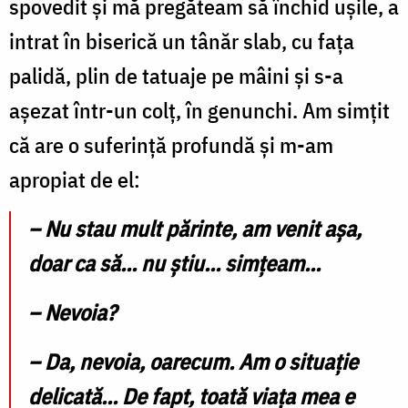
spovedit și mă pregăteam să închid ușile, a
intrat în biserică un tânăr slab, cu fața
palidă, plin de tatuaje pe mâini și s-a
așezat într-un colț, în genunchi. Am simțit
că are o suferință profundă și m-am
apropiat de el:
–
Nu stau mult părinte, am venit așa,
doar ca să... nu știu... simțeam...
–
Nevoia
?
–
Da, nevoia, oarecum. Am o situație
delicată... De fapt, toată viața mea e