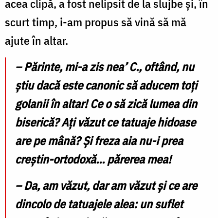
acea clipă, a fost nelipsit de la slujbe și, în
scurt timp, i-am propus să vină să mă
ajute în altar.
–
Părinte, mi-a zis nea
’
C., oftând, nu
știu dacă este canonic să aducem toți
golanii în altar! Ce o să zică lumea din
biserică? Ați văzut ce tatuaje hidoase
are pe mână? Și freza aia nu-i prea
creștin-ortodoxă... părerea mea!
–
Da, am văzut, dar am văzut și ce are
dincolo de tatuajele alea: un suflet