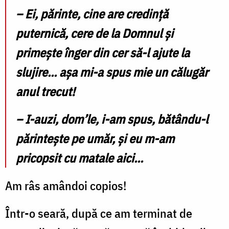
–
Ei, părinte, cine are credință
puternică, cere de la Domnul și
primește înger din cer să-l ajute la
slujire... așa mi-a spus mie un călugăr
anul trecut!
–
I-auzi, dom’le, i-am spus, bătându-l
părintește pe umăr, și eu m-am
pricopsit cu matale aici...
Am râs amândoi copios!
Într-o seară, după ce am terminat de