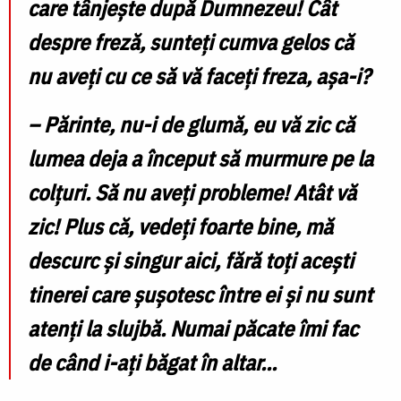
care tânjește după Dumnezeu! Cât
despre freză, sunteți cumva gelos că
nu aveți cu ce să vă faceți freza, așa-i?
–
Părinte, nu-i de glumă, eu vă zic că
lumea deja a început să murmure pe la
colţuri. Să nu aveți probleme! Atât vă
zic! Plus că, vedeți foarte bine, mă
descurc și singur aici, fără toți acești
tinerei care șușotesc între ei și nu sunt
atenți la slujbă. Numai păcate îmi fac
de când i-ați băgat în altar...