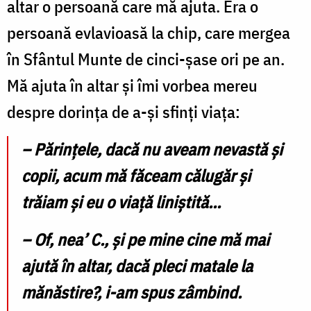
altar o persoană care mă ajuta. Era o
persoană evlavioasă la chip, care mergea
în Sfântul Munte de cinci-șase ori pe an.
Mă ajuta în altar și îmi vorbea mereu
despre dorința de a-și sfinți viața:
–
Părințele, dacă nu aveam nevastă și
copii, acum mă făceam călugăr și
trăiam și eu o viață liniștită…
–
Of, nea
’
C., și pe mine cine mă mai
ajută în altar, dacă pleci matale la
mănăstire?, i-am spus
zâmbind.