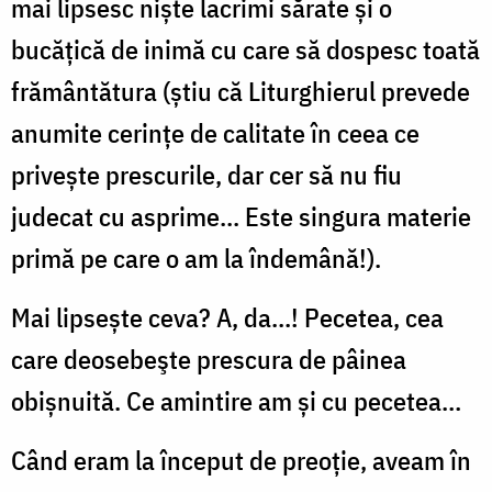
mai lipsesc niște lacrimi sărate și o
bucățică de inimă cu care să dospesc toată
frământătura (
ș
tiu că Liturghierul prevede
anumite cerințe de calitate în ceea ce
privește prescurile, dar cer să nu fiu
judecat cu asprime... Este singura materie
primă pe care o am la îndemână!).
Mai lipsește ceva?
A, da...! Pecetea, cea
care
deosebeşte prescura de pâinea
obișnuită. Ce amintire am și cu pecetea…
Când eram la început de preoție, aveam în