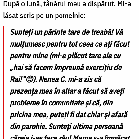
După o lună, tânărul meu a dispărut. Mi-a
lăsat scris pe un pomelnic:
Sunt
eți un părinte tare de treabă! Vă
mulțumesc pentru tot ceea ce ați făcut
pentru mine (mi-a plăcut tare aia cu
„hai să facem împreună exercițiu de
Rai!”😊). Nenea C. mi-a zis că
prezența mea în altar a făcut să aveți
probleme în comunitate și că, din
pricina mea, puteți fi dat chiar și afară
din parohie. Sunteți ultima persoană
căreia i-aș face rău! Mama s-a împăcat