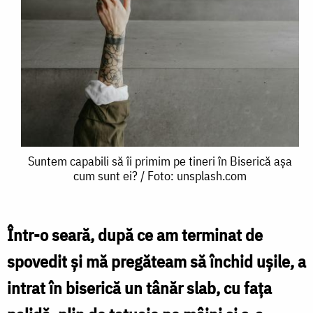
Suntem
Suntem capabili să îi primim pe tineri în Biserică așa
cum sunt ei? / Foto: unsplash.com
capabili
să
îi
Într-o seară, după ce am terminat de
primim
spovedit și mă pregăteam să închid ușile, a
pe
intrat în biserică un tânăr slab, cu fața
tineri