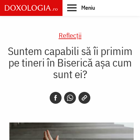
Skip
Meniu
to
main
Main
content
navigation
Reflecții
Suntem capabili să îi primim
pe tineri în Biserică așa cum
sunt ei?