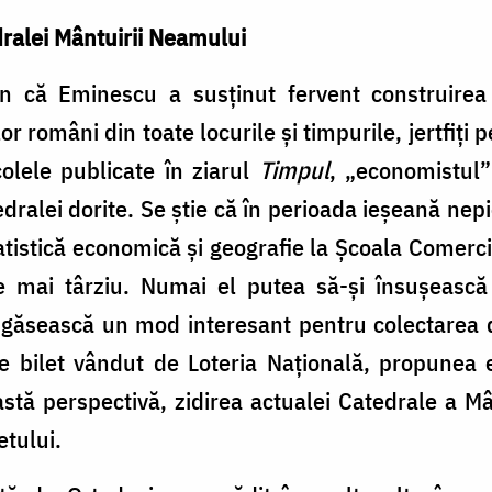
dralei Mântuirii Neamului
n că Eminescu a susținut fervent construirea 
 români din toate locurile și timpurile, jertfiți 
colele publicate în ziarul
Timpul
, „economistul
dralei dorite. Se știe că în perioada ieșeană nep
atistică economică și geografie la Școala Comerc
e mai târziu. Numai el putea să-şi însuşeasc
 găsească un mod interesant pentru colectarea d
care bilet vândut de Loteria Națională, propunea
stă perspectivă, zidirea actualei Catedrale a Mâ
etului.