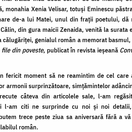
ă, monahia Xenia Velisar, totuși Eminescu păstr
re de-a lui Matei, unul din frații poetului, dă
i Călin, din gura maicii Zenaida, venită la surata e
ea călugăriței, genialul român a memorat basmul, ia
,
file din poveste
, publicat în revista ieșeană
Conv
n fericit moment să ne reamintim de cel care a
or armonii surprinzătoare, simțămintelor adâncime
 trecute câteva din articolele sale, l-am regă
i l-am citi ne surprinde cu noi și noi detalii
putem trece peste ziua sa aniversară fără a vă
labilul român.