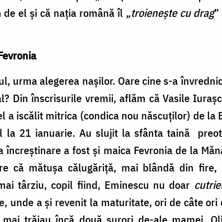
de el și că nația română îl „
troienește cu drag
”
Fevronia
ul, urma alegerea nașilor. Oare cine s-a învrednic
l? Din înscrisurile vremii, aflăm că Vasile Iura
 el a iscălit mitrica (condica nou născuților) de la
 la 21 ianuarie. Au slujit la sfânta taină preo
încreștinare a fost și maica Fevronia de la Măn
 că mătușa călugăriță, mai blândă din fire, 
mai târziu, copil fiind, Eminescu nu doar
cutrie
 unde a și revenit la maturitate, ori de câte ori 
 mai trăiau încă două surori de-ale mamei, Oli