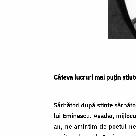
Mihai
Eminescu
(15
ianuarie
Câteva lucruri mai puţin ştiu
1850
-
Sărbători după sfinte sărbăto
15
lui Eminescu. Așadar, mijlocul
iunie
an, ne amintim de poetul ne
1889)