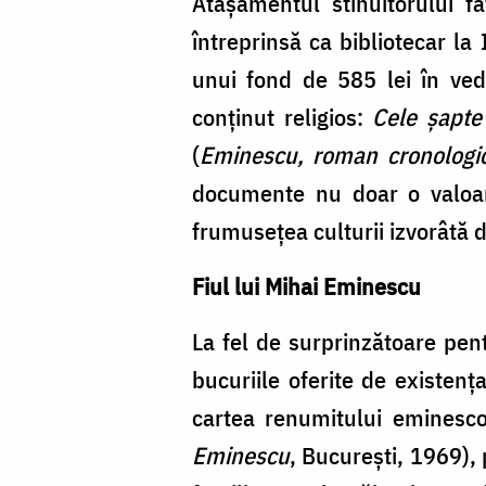
Atașamentul stihuitorului f
întreprinsă ca bibliotecar la
unui fond de 585 lei în vede
conținut religios:
Cele șapte
(
Eminescu, roman cronologi
documente nu doar o valoare 
frumusețea culturii izvorâtă d
Fiul lui Mihai Eminescu
La fel de surprinzătoare pent
bucuriile oferite de existenț
cartea renumitului eminesco
Eminescu
, București, 1969), 