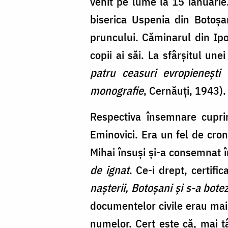
venit pe lume la 15 ianuarie
biserica Uspenia din Botoșa
pruncului. Căminarul din Ipot
copii ai săi. La sfârșitul unei
patru ceasuri evropienești
monografie
, Cernăuți, 1943).
Respectiva însemnare cuprin
Eminovici. Era un fel de cron
Mihai însuşi și-a consemnat î
de ignat
. Ce-i drept, certif
nașterii, Botoșani și s-a bot
documentelor civile erau mai 
numelor. Cert este că, mai tâ