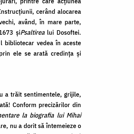
urări, printre care acțiunea
Instrucțiunii, cerând alocarea
 vechi, având, în mare parte,
1673 și
Psaltirea
lui Dosoftei.
ul bibliotecar vedea în aceste
prin ele se arată credința și
a trăit sentimentele, grijile,
tată! Conform precizărilor din
entare la biografia lui Mihai
are, nu a dorit să întemeieze o