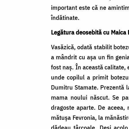
important este că ne amintim 
îndătinate.
Legătura deosebită cu Maica 
Vasăzică, odată stabilit botez
a mândrit cu așa un fin genia
fost naș. În această calitate,
unde copilul a primit botezul
Dumitru Stamate. Prezentă la 
mama noului născut. Se pare
dragoste aparte. De aceea, 
mătușa Fevronia, la mănăstire,
dădeau târcoale. Deși acolo