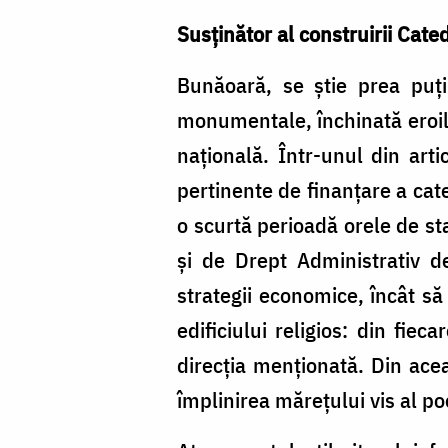
Susţinător al construirii Cate
Bunăoară, se știe prea puți
monumentale, închinată eroilor
națională. Într-unul din arti
pertinente de finanțare a cate
o scurtă perioadă orele de st
și de Drept Administrativ d
strategii economice, încât să
edificiului religios: din fie
direcția menționată. Din acea
împlinirea mărețului vis al po