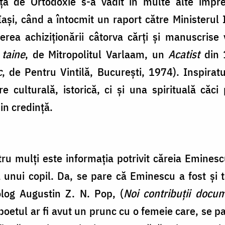
ață de Ortodoxie s-a vădit în multe alte împrej
 Iași, când a întocmit un raport către Ministerul 
rea achiziționării câtorva cărți și manuscrise
 taine
, de Mitropolitul Varlaam, un
Acatist
din 
c
, de Pentru Vintilă, București, 1974). Inspirat
culturală, istorică, ci și una spirituală căci 
in credință.
ru mulți este informația potrivit căreia Eminescu 
a unui copil. Da, se pare că Eminescu a fost și 
log Augustin Z. N. Pop, (
Noi contribuții docum
poetul ar fi avut un prunc cu o femeie care, se p