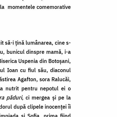
 la momentele comemorative
it să-i țină lumânarea, cine s-
șcu, bunicul dinspre mamă, i-a
 Biserica Uspenia din Botoșani,
tul Ioan cu fiul său, diaconul
ăstirea Agafton, sora Ralucăi,
a nutrit pentru nepotul ei o
ra păduri
, ci mergea și pe la
dorul după clipele inocenței îi
mpiada și Sofia, prima fiind