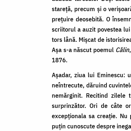
stareță, precum și o verișoar
prețuire deosebită. O însemna
scriitorul a auzit povestea lu
tors lână. Mișcat de istorisir
Așa s-a născut poemul
Călin
1876.
Așadar, ziua lui Eminescu: u
neîntrecute, dăruind cuvintel
nemărginit. Recitind zilele
surprinzător. Ori de câte or
excepționala sa creație. Nu 
puțin cunoscute despre inega