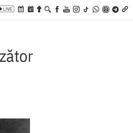
LIVE
07
zător