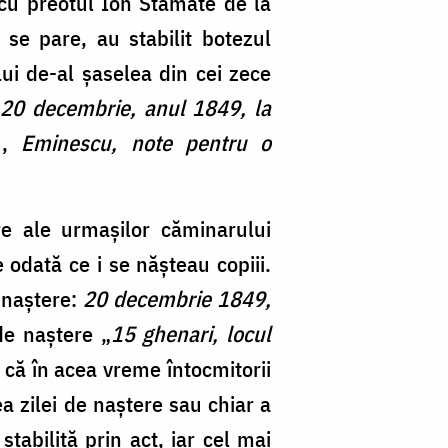
 cu preotul Ion Stamate de la
se pare, au stabilit botezul
lui de-al șaselea din cei zece
, 20 decembrie, anul 1849, la
u,
Eminescu, note pentru o
re ale urmașilor căminarului
 odată ce i se nășteau copiii.
 naștere:
20 decembrie 1849,
de naștere „
15 ghenari, locul
 că în acea vreme întocmitorii
a zilei de naștere sau chiar a
tabilită prin act, iar cel mai