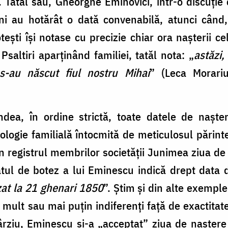
. Tatăl său, Gheorghe Eminovici, într-o discuție
ni au hotărât o dată convenabilă, atunci când, 
ești își notase cu precizie chiar ora nașterii ce
 Psaltiri aparținând familiei, tatăl nota: „
astăzi
 s-au născut fiul nostru Mihai
” (Leca Morari
dea, în ordine strictă, toate datele de naște
ologie familială întocmită de meticulosul părinte
n registrul membrilor societății Junimea ziua de
icatul de botez a lui Eminescu indică drept data 
ezat la 21 ghenari 1850
”. Știm și din alte exemple
mult sau mai puțin indiferenți față de exactitate
rziu, Eminescu și-a „acceptat” ziua de naștere s