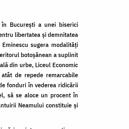
în București a unei biserici
pentru libertatea și demnitatea
” Eminescu sugera modalități
ieritorul botoșănean a suplinit
ială din urbe, Liceul Economic
ă atât de repede remarcabile
e fonduri în vederea ridicării
 el, să se aloce un procent în
ntuirii Neamului constituie şi