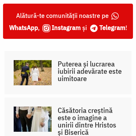
Alătură-te comunității noastre pe
WhatsApp
,
Instagram
și
Telegram
!
Puterea și lucrarea
iubirii adevărate este
uimitoare
Căsătoria creștină
este o imagine a
unirii dintre Hristos
și Biserică