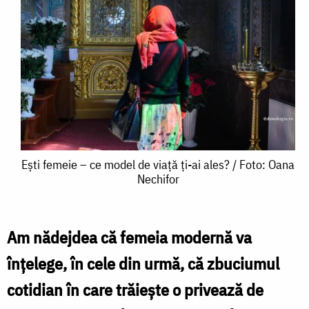
Ești
Ești femeie – ce model de viață ți-ai ales? / Foto: Oana
Nechifor
femeie
–
ce
Am nădejdea că femeia modernă va
model
înțelege, în cele din urmă, că zbuciumul
de
cotidian în care trăiește o privează de
viață