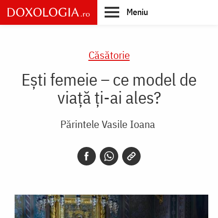
Skip
Meniu
to
main
Main
content
navigation
Căsătorie
Ești femeie – ce model de
viață ți-ai ales?
Părintele Vasile Ioana