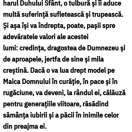
harul Duhului Sfânt, o tulbură și îi aduce
ți-
multă suferință sufletească și trupească.
ai
Și așa își va îndrepta, poate, pașii spre
ales?
adevăratele valori ale acestei
/
lumi: credința, dragostea de Dumnezeu și
Foto:
de aproapele, jertfa de sine și mila
Oana
creștină. Dacă o va lua drept model pe
Nechifor
Maica Domnului în curăție, în pace și în
rugăciune, va deveni, la rândul ei, călăuză
pentru generațiile viitoare, răsădind
sămânța iubirii și a păcii în inimile celor
din preajma ei.