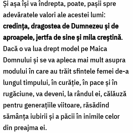
Și așa își va îndrepta, poate, pașii spre
adevăratele valori ale acestei lumi:
credința, dragostea de Dumnezeu și de
aproapele, jertfa de sine și mila creștină
.
Dacă o va lua drept model pe Maica
Domnului și se va apleca mai mult asupra
modului în care au trăit sfintele femei de-a
lungul timpului, în curăție, în pace și în
rugăciune, va deveni, la rândul ei, călăuză
pentru generațiile viitoare, răsădind
sămânța iubirii și a păcii în inimile celor
din preajma ei.