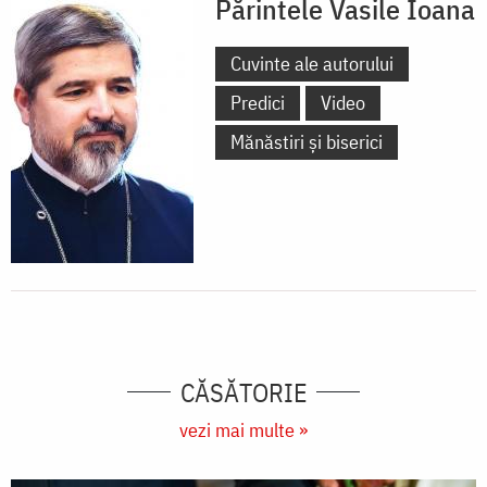
Părintele Vasile Ioana
Cuvinte ale autorului
Predici
Video
Mănăstiri și biserici
CĂSĂTORIE
vezi mai multe »