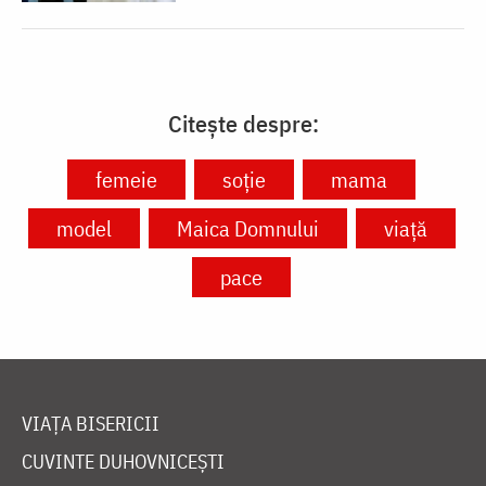
Citește despre:
femeie
soție
mama
model
Maica Domnului
viață
pace
VIAȚA BISERICII
CUVINTE DUHOVNICEȘTI