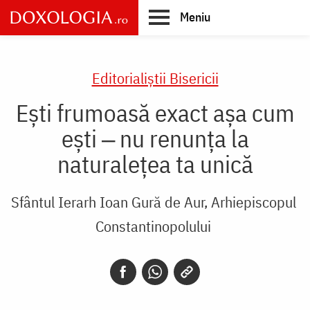
Skip
Meniu
to
main
Main
content
navigation
Editorialiștii Bisericii
Ești frumoasă exact așa cum
ești ‒ nu renunța la
naturalețea ta unică
Sfântul Ierarh Ioan Gură de Aur, Arhiepiscopul
Constantinopolului