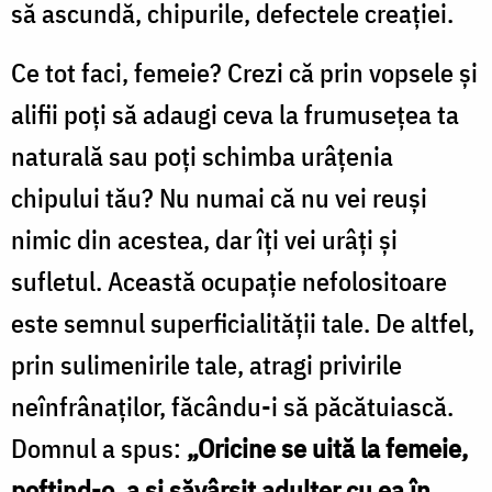
să ascundă, chipurile, defectele creaţiei.
Ce tot faci, femeie?
Crezi că prin vopsele şi
alifii poţi să adaugi ceva la frumuseţea ta
naturală sau poţi schimba urâţenia
chipului tău? Nu numai că nu vei reuşi
nimic din acestea, dar îţi vei urâţi şi
sufletul. Această ocupaţie nefolositoare
este semnul superficialităţii tale. De altfel,
prin sulimenirile tale, atragi privirile
neînfrânaţilor, făcându-i să păcătuiască.
Domnul a spus:
„Oricine se uită la femeie,
poftind-o, a şi săvârşit adulter cu ea în