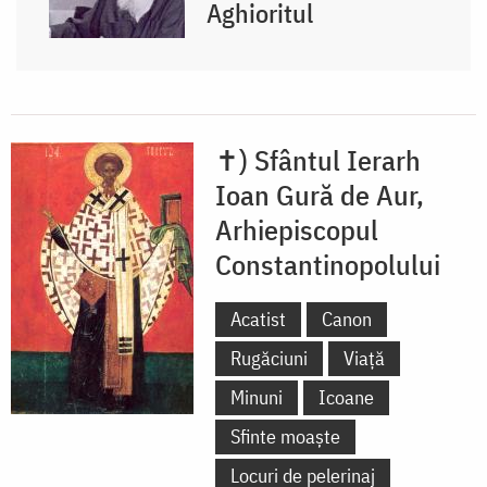
Aghioritul
✝) Sfântul Ierarh
Ioan Gură de Aur,
Arhiepiscopul
Constantinopolului
Acatist
Canon
Rugăciuni
Viață
Minuni
Icoane
Sfinte moaște
Locuri de pelerinaj