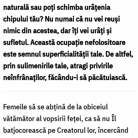
naturală sau poţi schimba urâţenia
chipului tău? Nu numai că nu vei reuşi
nimic din acestea, dar îţi vei urâţi şi
sufletul. Această ocupaţie nefolositoare
este semnul superficialităţii tale. De altfel,
prin sulimenirile tale, atragi privirile
neînfrânaţilor, făcându-i să păcătuiască.
Femeile să se abţină de la obiceiul
vătămător al vopsirii feţei, ca să nu Îl
batjocorească pe Creatorul lor, încercând