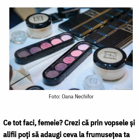
Foto:
Foto: Oana Nechifor
Oana
Nechifor
Ce tot faci, femeie?
Crezi că prin vopsele şi
alifii poţi să adaugi ceva la frumuseţea ta