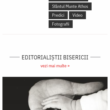
Sfântul Munte Athos
Predici
Video
Fotografii
EDITORIALIȘTII BISERICII
vezi mai multe »