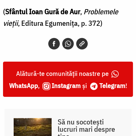
(
Sfântul Ioan Gură de Aur
,
Problemele
vieții
, Editura Egumenița, p. 372)
Alătură-te comunității noastre pe
WhatsApp
,
Instagram
și
Telegram
!
Să nu socotești
lucruri mari despre