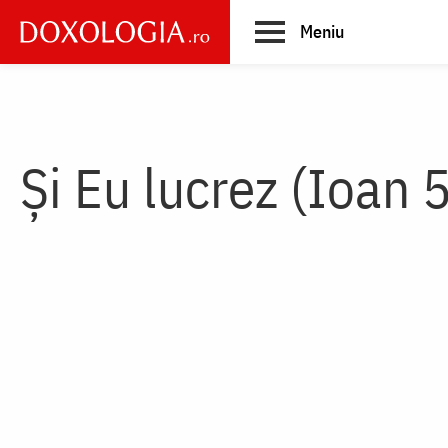
Skip
Meniu
to
main
Main
content
navigation
Și Eu lucrez (Ioan 5