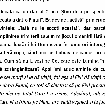
ecata ca un dar al Crucii. Știm deja perspectiv
decata a dat-o Fiului”. Ea devine „activă” prin cr
vintele: „Tată nu le socoti acesta!”, dar parc
mplinirea trimiterii sale în mijlocul omenirii făr
eama lucrării lui Dumnezeu în lume ori interoga
eră copii, când mor cei bolnavi de cancer ori câ
ă. Cum să nu-L vezi pe Cel care este Lumina în 
ră zdrăngănitoare? Apoi, îmi aduc aminte de cu
 cei morți și le dă viață, tot așa și Fiul dă viață 
 dat-o Fiului, ca toți să cinstească pe Fiul prec
te nici pe Tatăl Care L-a trimis. Adevărat, ade
are M-a trimis pe Mine, are viață veșnică și la ju