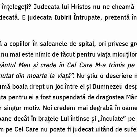
nțelegeți? Judecata lui Hristos nu ne cheamă l
ecată. E judecata Iubirii Întrupate, prezentă în 
a copiilor în saloanele de spital, ori privesc gr
ă nu mai este nimic de făcut pentru viața micuțilo
ântul Meu și crede în Cel Care M-a trimis pe M
mutat din moarte la viață”.
Nu știu o descriere m
mă boala drept un joc între ei și Dumnezeu despre
ata pentru ei a fost suspendată de dragostea Mânt
-un singur motiv. Noi credem mai degrabă în oa
ane decât în brațele Lui întinse și „încuiate” p
m pe Cel Care nu poate fi judecat uitând de suferi