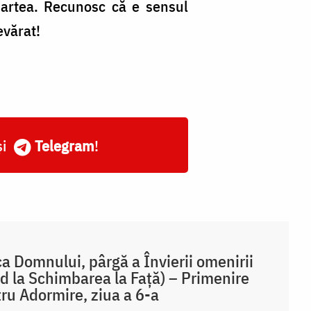
 partea. Recunosc că e sensul
evărat!
și
Telegram
!
a Domnului, pârgă a Învierii omenirii
d la Schimbarea la Față) – Primenire
ru Adormire, ziua a 6-a