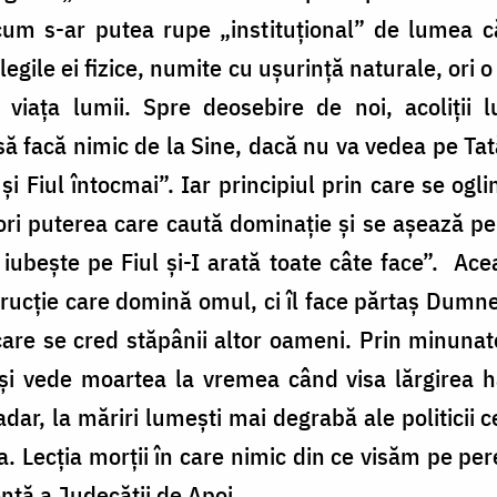
m s-ar putea rupe „instituțional” de lumea căr
legile ei fizice, numite cu ușurință naturale, ori
e viața lumii. Spre deosebire de noi, acoliții 
să facă nimic de la Sine, dacă nu va vedea pe Tată
și Fiul întocmai”. Iar principiul prin care se ogli
i puterea care caută dominație și se așează pe 
iubește pe Fiul și-I arată toate câte face”. Acea
trucție care domină omul, ci îl face părtaș Dumneze
care se cred stăpânii altor oameni. Prin minuna
și vede moartea la vremea când visa lărgirea ha
adar, la măriri lumești mai degrabă ale politicii 
. Lecția morții în care nimic din ce visăm pe pereți
entă a Judecății de Apoi.