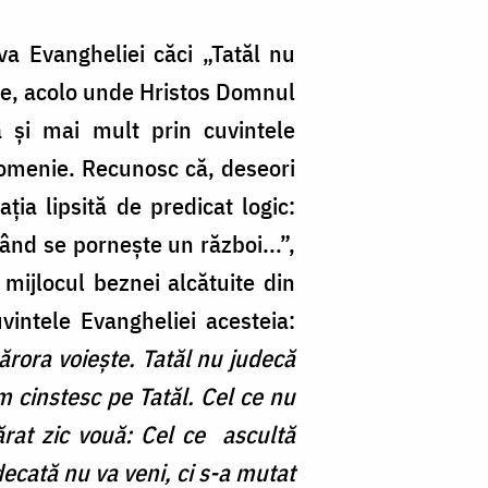
a Evangheliei căci „Tatăl nu
uce, acolo unde Hristos Domnul
ă și mai mult prin cuvintele
ă omenie. Recunosc că, deseori
ția lipsită de predicat logic:
nd se pornește un război...”,
mijlocul beznei alcătuite din
vintele Evangheliei acesteia:
cărora voiește. Tatăl nu judecă
um cinstesc pe Tatăl. Cel ce nu
vărat zic vouă: Cel ce ascultă
decată nu va veni, ci s-a mutat