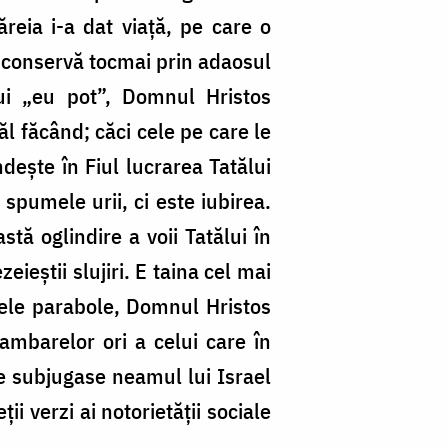
eia i-a dat viață, pe care o
 o conservă tocmai prin adaosul
lui „eu pot”, Domnul Hristos
l făcând; căci cele pe care le
ndește în Fiul lucrarea Tatălui
spumele urii, ci este iubirea.
stă oglindire a voii Tatălui în
ieștii slujiri. E taina cel mai
tele parabole, Domnul Hristos
mbarelor ori a celui care în
ce subjugase neamul lui Israel
i verzi ai notorietății sociale