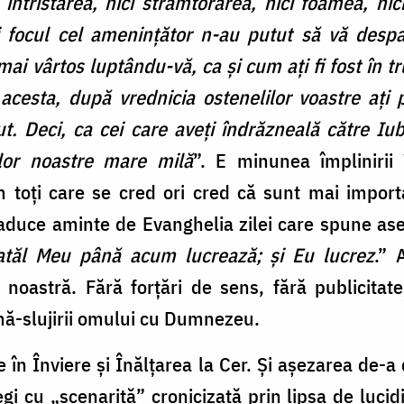
întristarea, nici strâmtorarea, nici foamea, nici 
nici focul cel amenințător n-au putut să vă de
i vârtos luptându-vă, ca și cum ați fi fost în trup
cesta, după vrednicia ostenelilor voastre ați pr
ăcut. Deci, ca cei care aveți îndrăzneală către 
elor noastre mare milă
”. E minunea împlinirii
toți care se cred ori cred că sunt mai impor
e aduce aminte de Evanghelia zilei care spune a
atăl Meu până acum lucrează; și Eu lucrez
.” 
a noastră. Fără forțări de sens, fără publicita
nă-slujirii omului cu Dumnezeu.
e în Înviere și Înălțarea la Cer. Și așezarea de-a
egi cu „scenarită” cronicizată prin lipsa de lucid