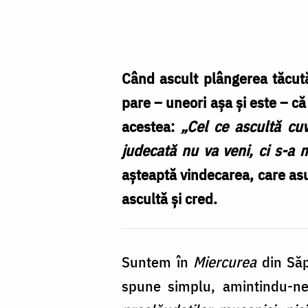
Părintele
Constantin
Necula
/
Când ascult plângerea tăcută 
Foto:
pare – uneori așa și este – c
Constantin
acestea:
„Cel ce ascultă cuv
Comici
judecată nu va veni, ci s-a 
așteaptă vindecarea, care asu
ascultă și cred.
Suntem în
Miercurea
din Săp
spune simplu, amintindu-ne