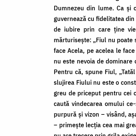
Dumnezeu din lume. Ca și cu
guvernează cu fidelitatea din 
de iubire prin care ține vi
mărturisește: „Fiul nu poate 
face Acela, pe acelea le face 
nu este nevoia de dominare or
Pentru că, spune Fiul, „Tatăl 
slujirea Fiului nu este o cons
greu de priceput pentru cei 
caută vindecarea omului ce-
purpură și vizon – visând, aș
– primește lecția cea mai grea
nu are trecere prin grila exig