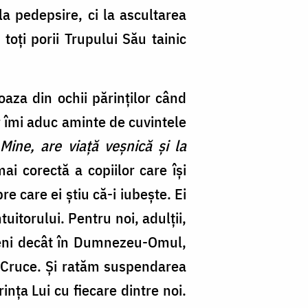
a pedepsire, ci la ascultarea
toți porii Trupului Său tainic
oaza din ochii părinților când
r îmi aduc aminte de cuvintele
ine, are viață veșnică și la
ai corectă a copiilor care își
 care ei știu că-i iubește. Ei
uitorului. Pentru noi, adulții,
meni decât în Dumnezeu-Omul,
e Cruce. Și ratăm suspendarea
nța Lui cu fiecare dintre noi.