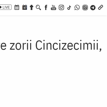
LIVE
07
e zorii Cincizecimii,