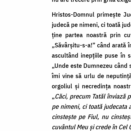
Hristos-Domnul primește Jud
judecă pe nimeni, ci toată ju
ține partea noastră prin cu
„Săvârșitu-s-a!” când arată î
ascultând inepțiile puse în s
„Unde este Dumnezeu când suf
îmi vine să urlu de neputinț
orgoliul și necredința noast
„
Căci, precum Tatăl înviază pe
pe nimeni, ci toată judecata a
cinstește pe Fiul, nu cinsteș
cuvântul Meu și crede în Cel C