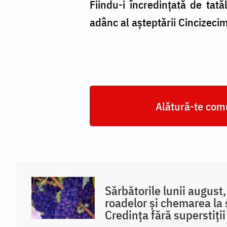
Fiindu-i încredințată de tat
adânc al așteptării Cincizeci
Alătură-te comu
Sărbătorile lunii august
roadelor și chemarea la sf
Credința fără superstiții