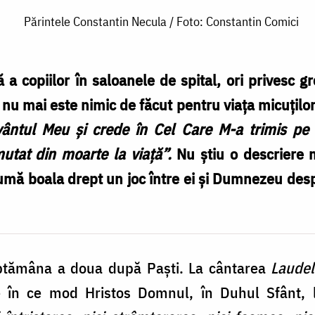
Părintele Constantin Necula / Foto: Constantin Comici
a copiilor în saloanele de spital, ori privesc gr
ă nu mai este nimic de făcut pentru viața micuțilo
ântul Meu și crede în Cel Care M-a trimis pe M
mutat din moarte la viață”.
Nu știu o descriere m
mă boala drept un joc între ei și Dumnezeu despre
tămâna a doua după Paști. La cântarea
Laudel
 în ce mod Hristos Domnul, în Duhul Sfânt, lu