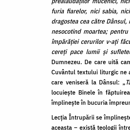
prealăudaților mucenici, nici 
furia fiarelor, nici sabia, 
dragostea cea către Dânsul, ma
nesocotind moartea; pentru a
împărăției cerurilor v-ați f
cereți pace lumii și suflet
Dumnezeu. De care uită cam 
Cuvântul textului liturgic n
care veniseră la Dânsul: „
T
locuiește Binele în făptuire
împlinește în bucuria împreu
Lecția Întrupării se împlineșt
aceasta – există teologii într