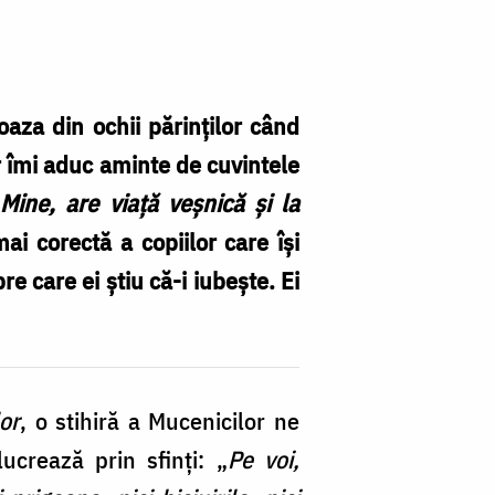
oaza din ochii părinților când
r îmi aduc aminte de cuvintele
ine, are viață veșnică și la
ai corectă a copiilor care își
 care ei știu că-i iubește. Ei
or
, o stihiră a Mucenicilor ne
crează prin sfinți: „
Pe voi,