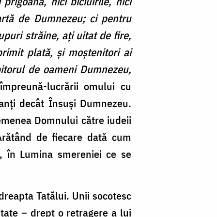
prigoana, nici biciuirile, nici
spartă de Dumnezeu; ci pentru
uri străine, ați uitat de fire,
imit plată, și moștenitori ai
Iubitorul de oameni Dumnezeu,
 împreună-lucrării omului cu
tanți decât Însuși Dumnezeu.
semenea Domnului către iudeii
Arătând de fiecare dată cum
te, în Lumina smereniei ce se
 dreapta Tatălui. Unii socotesc
itate – drept o retragere a lui