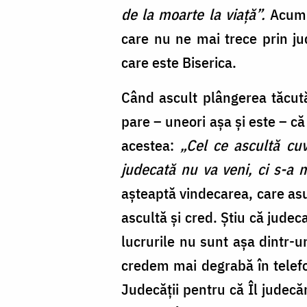
de la moarte la viață”.
Acum î
care nu ne mai trece prin jud
care este Biserica.
Când ascult plângerea tăcută 
pare – uneori așa și este – c
acestea:
„Cel ce ascultă cuv
judecată nu va veni, ci s-a 
așteaptă vindecarea, care asu
ascultă și cred. Știu că judec
lucrurile nu sunt așa dintr
credem mai degrabă în telefo
Judecății pentru că Îl judecă