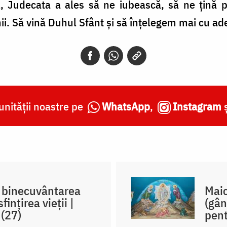
ăl, Judecata a ales să ne iubească, să ne țină
mii. Să vină Duhul Sfânt și să înțelegem mai cu ad
nității noastre pe
WhatsApp
,
Instagram
, binecuvântarea
Maic
ințirea vieții |
(gân
 (27)
pent